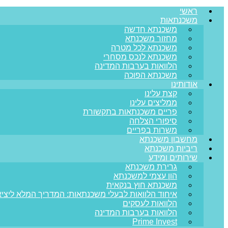
ראשי
משכנתאות
משכנתא חדשה
מחזור משכנתא
משכנתא לכל מטרה
משכנתא לנכס מסחרי
הלוואות בערבות המדינה
משכנתא הפוכה
אודותינו
קצת עלינו
ממליצים עלינו
פריים משכנתאות בתקשורת
סיפורי הצלחה
משרות בפריים
מחשבון משכנתא
ריביות משכנתא
שירותים ומידע
גרירת משכנתא
הון עצמי למשכנתא
משכנתא חוץ בנקאית
איחוד הלוואות לבעלי משכנתאות: המדריך המלא ליציא
הלוואות לעסקים
הלוואות בערבות המדינה
Prime Invest