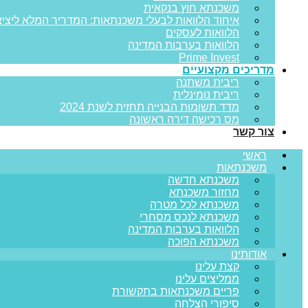
משכנתא חוץ בנקאית
איחוד הלוואות לבעלי משכנתאות: המדריך המלא ליציא
הלוואות לעסקים
הלוואות בערבות המדינה
Prime Invest
מדריכים מקצועיים
ריבית משתנה
ריבית נומינלית
מדד תשומות הבנייה תחזית לשנת 2024
מס רכישה דירה ראשונה
צור קשר
ראשי
משכנתאות
משכנתא חדשה
מחזור משכנתא
משכנתא לכל מטרה
משכנתא לנכס מסחרי
הלוואות בערבות המדינה
משכנתא הפוכה
אודותינו
קצת עלינו
ממליצים עלינו
פריים משכנתאות בתקשורת
סיפורי הצלחה