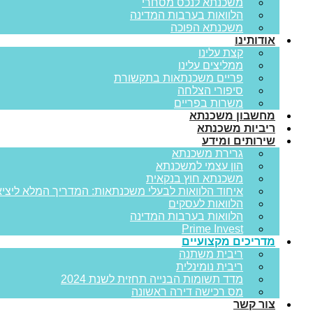
משכנתא לנכס מסחרי
הלוואות בערבות המדינה
משכנתא הפוכה
אודותינו
קצת עלינו
ממליצים עלינו
פריים משכנתאות בתקשורת
סיפורי הצלחה
משרות בפריים
מחשבון משכנתא
ריביות משכנתא
שירותים ומידע
גרירת משכנתא
הון עצמי למשכנתא
משכנתא חוץ בנקאית
איחוד הלוואות לבעלי משכנתאות: המדריך המלא ליציא
הלוואות לעסקים
הלוואות בערבות המדינה
Prime Invest
מדריכים מקצועיים
ריבית משתנה
ריבית נומינלית
מדד תשומות הבנייה תחזית לשנת 2024
מס רכישה דירה ראשונה
צור קשר