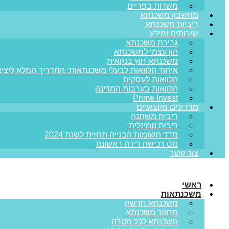
משרות בפריים
מחשבון משכנתא
ריביות משכנתא
שירותים ומידע
גרירת משכנתא
הון עצמי למשכנתא
משכנתא חוץ בנקאית
איחוד הלוואות לבעלי משכנתאות: המדריך המלא ליציא
הלוואות לעסקים
הלוואות בערבות המדינה
Prime Invest
מדריכים מקצועיים
ריבית משתנה
ריבית נומינלית
מדד תשומות הבנייה תחזית לשנת 2024
מס רכישה דירה ראשונה
צור קשר
ראשי
משכנתאות
משכנתא חדשה
מחזור משכנתא
משכנתא לכל מטרה