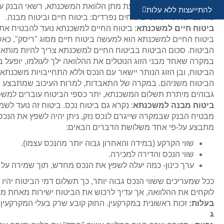
בלתי הפיך לנכס עצמו. בעת מתן הלוואת המשכנתא, רשאי הבנק על
להתייעצות ללא עלות
מורכב למעשה משני ביטוחים נפרדים: ביטוח חיים וביטוח מבנה.
ביטוח חיים למשכנתא
: ביטוח החיים למשכנתא נועד להבטיח את
ביטוח החיים למשכנתא הוא למעשה ביטוח חיים מסוג "ריסק", כא
הביטוח. סכום הביטוח בביטוח החיים למשכנתא צריך להיות מותאם
במקרה שאחד מבני הזוג הנוטלים את ההלוואה ילך לעולמו, יופעל ב
הביטוח, ובן הזוג הנותר יישאר עם הנכס וללא התחייבויות משכנתא
הביטוח משניהם. במקרה של התאבדות, למרות העיכוב שמתבצע בה
גבוהים מיתרת תשלום המשכנתא, יתר כספי הביטוח עוברים למש
ביטוח מבנה למשכנתא
: נקרא גם ביטוח נכס. ביטוח זה נועד לש
מבטיח הבנק שבמקרה שייגרם לנכס נזק, ניתן יהיה לשפץ את הנכס 
מתבצע על-פי אחד משלושת הדברים הבאים:
שווי הקרקע (במידה והאחרון גבוה יותר מהנכס עצמו).
שווי הנכס והדירה למכירה.
ערך כינון- כמה יעלה לשפץ את הנכס מחדש, תוך שמירה על 
ככל שמעריכים ששווי הנכס גבוה יותר, כך תשלום דמי הביטוח יהיו 
לוקחים את ההלוואה, אך עדיך לרכוש את הביטוח ישירות מאחת מחבר
בעלות:
זכות ראשונית במקרקעין. החוק קובע שרק בעלי המקרקעין
ג