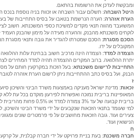
ומבקשת לעדכן את הרשומות בהתאם.
היטל השבחה
: תשלום עבור השבחה או זכוות בניה נוספת בנכס 
הערת אזהרה
: הערה הנרשמת בטאבו על בסיס התחייבות של בעל
המשועבד מהווה תנאי מקדים למשיכת כספי המשכנתא. חשוב לציי
לוקחים משכנתא מהבנק, וההערה מעידה על מימון שהבנק העמיד 
הסכם מסגרת
: הסכם שמטרתו להגדיר את גובה ותנאי מסגרת האש
המקובלים על ידו.
הצמדה למדד
: הצמדה הינה מרכיב חשוב בבחינת עלות ההלוואה 
יתרת ההלוואה. ברוב המקרים ההצמדה תהיה למדד המחירים לצרכ
התחייבות לרישום משכנתא
: בעל הזכות במקרקעין חותם על מ
הבנק, ועל בסיס כתב ההתחייבות ניתן לרשום הערת אזהרה לטובת 
ז
זכאות
: מדינת ישראל מעניקה באמצעות משרד הבינוי והשיכון סיוע 
בריבית קבועה של עד 3% צמו
למי שעומד בתנאי הזכאות שנקבעים על ידי משרד הבינוי והשיכון, ל
צעירים ועוד. גובה הזכאות מחושבים על פי פרמטרים שונים ומגווני
הנישואין ועוד.
ח
חברה משכנת
: בעת בניית פרויקט על ידי חברה קבלנית, על קרקע 