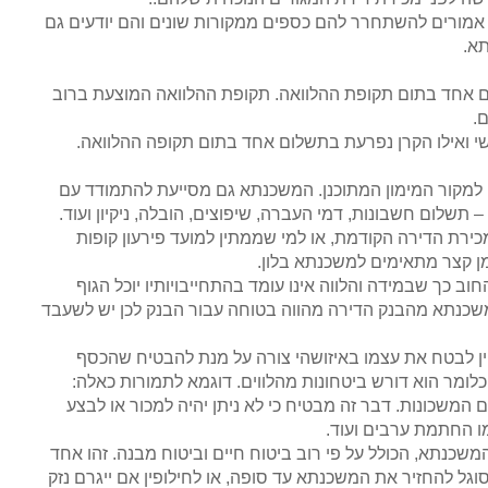
 אמורים להשתחרר להם כספים ממקורות שונים והם יודעים גם
א.
 אחד בתום תקופת ההלוואה. תקופת ההלוואה המוצעת ברוב
.
 ואילו הקרן נפרעת בתשלום אחד בתום תקופה ההלוואה.
 למקור המימון המתוכנן. המשכנתא גם מסייעת להתמודד עם
תשלום חשבונות, דמי העברה, שיפוצים, הובלה, ניקיון ועוד.
מכירת הדירה הקודמת, או למי שממתין למועד פירעון קופות
מן קצר מתאימים למשכנתא בלון.
ב כך שבמידה והלווה אינו עומד בהתחייבויותיו יוכל הגוף
שכנתא מהבנק הדירה מהווה בטוחה עבור הבנק לכן יש לשעבד
ניין לבטח את עצמו באיזושהי צורה על מנת להבטיח שהכסף
לומר הוא דורש ביטחונות מהלווים. דוגמא לתמורות כאלה:
 המשכונות. דבר זה מבטיח כי לא ניתן יהיה למכור או לבצע
מו החתמת ערבים ועוד.
משכנתא, הכולל על פי רוב ביטוח חיים וביטוח מבנה. זהו אחד
וגל להחזיר את המשכנתא עד סופה, או לחילופין אם ייגרם נזק