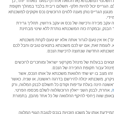
 תשלומי המשכנתא (או הלוואה אחרת) למועד מאוחר יותר, כך
 הגרייס יכול להיות חלקי- תשלום ריבית בלבד במהלך תקופת
מנגנון הגרייס נותן מענה ללווים הרוכשים נכס וזקוקים למשכנתא
ידי.
עקב מכירה ורכישה של נכס או עקב גירושין. תהליך גרירת
הבנק, ובמקרה כזה המשכנתא נותרת ללא שינוי מבחינת
ים") אז אין טעם לגרור אותה אלא יש טעם לקחת משכנתא
. לעומת זאת, אם יש לכם משכנתא בתנאים טובים וחבל לכם
המשכנתא החדשה שנחוצה לרכישת הנכס.
מצאים בבעלות של מינהל מקרקעי ישראל ומוחכרים לרוכשים
 זהו מצב בו יש שתי הלוואות משכנתא על אותו הנכס, אשר
קרון, משכנתא יכולה להירשם בדרגה ראשונה, או שניה. כאשר
נה הינה בעלת עדיפות וקודם כל תשולם לבנק המלווה, ורק
ה
, אחרת, לבנק השני ייאלץ הרוכש/לווה לשלם מכספו הפרטי.
באופן שווה (יחסי להיקף ההלוואה של כל אחד מהם), בתמורת
מיידעת אותו על משכון הזכויות בנכס לטובת הגוף המלווה