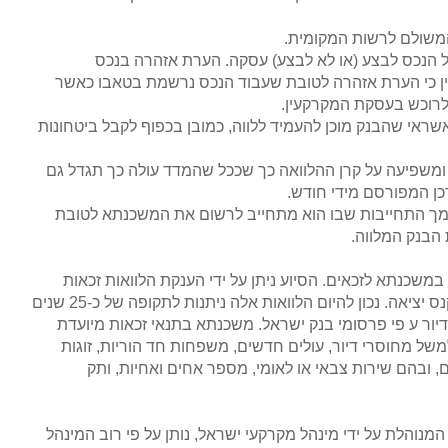
המשולם לרשות המקומית.
 הנכס לבצע (או לא לבצע) עסקה. הערת אזהרה בנכס
ן כי הערת אזהרה לטובת שעבוד הנכס נרשמת בטאבו כאשר
לרוכש בעסקת המקרקעין.
ראי שהבנק מוכן להעמיד ללווה, כמובן בכפוף לקבל ביטחונות
ומשפיעה על קרן ההלוואה כך שככל שהמדד עולה כך תגדל גם
ן המפורסם מידי חודש.
סמך התחייבות שבו הוא מתחייב לרשום את המשכנתא לטובת
הבנק המלווה.
במשכנתא לזכאים. הסיוע ניתן על ידי הענקת הלוואות זכאות
המאופיינות בריבית נמוכה ואפשרות לפירעון מוקדם בכל עת ללא קנס יציאה. נכון להיום הלוואות אלה ניתנות לתקופה של כ-25 שנים
דה למדד או 0.5% פחות מהריבית לדיור ע פי פרסומי בנק ישראל. משכנתא בתנאי זכאות מיועדת
משל מחוסרי דיור, עולים חדשים, משפחות חד הוריות, זוגות
ם, ובהם שירות צבאי או לאומי, מספר אחים ואחיות, ותק
המנוהלת על ידי מינהל מקרקעי ישראל, נותן על פי רוב המינהל