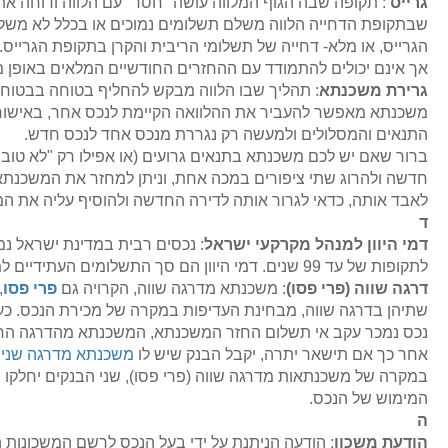
גרייס
: תקופה שבה הגוף המלווה עושה "חסד" עם הלווה ודוחה את
שבתקופת הדחייה הלווה משלם תשלומים נמוכים או בכלל לא משלם.
הגרייס, או מלא- דחייה של תשלומי הריבית והקרן בתקופת הגרייס. 
אך אינם יכולים להתמודד עם ההחזרים החודשיים המלאים באופן מי
גרירת משכנתא
: תהליך שבו הלווה מבקש להחליף בטוחה בבטוחה 
משכנתא מאפשר להעביר את ההלוואה הקיימת לנכס אחר, באישור 
התנאים והמסלולים ולמעשה רק נגררת מנכס אחד לנכס חדש.
ברור שאם יש לכם משכנתא בתנאים גרועים (או אפילו רק "לא טוב
חדשה ולהרוג שתי ציפורים במכה אחת, וניתן למחזר את המשכנתא
לאבד אותה, כדאי לגרור אותה לדירה החדשה ולהוסיף עליה את 
ד
דמי היוון למנהל מקרקעי ישראל
: נכסים רבית במדינת ישראל נ
לתקופות של עד 99 שנים. דמי היוון הם סך התשלומים העתידיים למינהל עבור תקופת החכירה של הנכס.
דרגה שווה (פרי פסו)
: משכנתא מדרגה שווה, הקרויה גם
פרי פסו
,
שתיהן בדרגה שווה, מבחינת העדיפות במקרה של מכירת הנכס. כעי
נכס נמכר עקב אי תשלום החזר המשכנתא, המשכנתא מהדרגה הראשו
אחר כך אם תישאר יתרה, יקבל הבנק שיש לו
משכנתא מדרגה שני
במקרה של משכנתאות מדרגה שווה (פרי פסו), שני הבנקים יחלקו 
המימוש של הנכס.
ה
הודעת משכון
: הודעה הניתנת על ידי בעל הנכס לרשם המשכונות ה