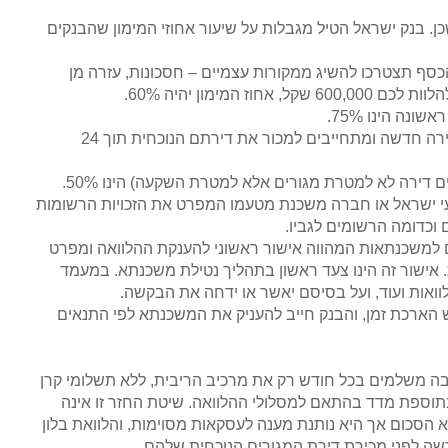
שכן. בנק ישראל הטיל מגבלות על שיעור אחוזי המימון שהבנקים
כסף תצטרכו להשיג ממקורות עצמיים – חסכונות, עזרה מן
מימון יהיה 60%.
נה הינו 75%.
אחוז המימון המקסימלי שאותו יכולים לקבל משפרי דיור (רוכשים דירה חדשה ומתחייבים למכור את דירתם הנוכחית תוך 24
 דירה לא למטרת מגורים אלא למטרת השקעה) הינו 50%.
רקעי ישראל או חברה משכנת מטעמו המפרט את הזכויות הרשומות
 וכדומה הרשומים לגביו.
ים למשכנתאות המהווה אישור ראשוני להענקת ההלוואה ומפרט
ת. אישור זה הינו צעד ראשון בתהליך נטילת משכנתא. במעמד
ואות ועוד, ועל בסיסם יאשר או ידחה את הבקשה.
וא 24 ימים לפחות, ניתן לבקש הארכת זמן, והבנק חייב להעניק את המשכנתא לפי התנאים
ה בה משלמים בכל חודש רק את מרכיב הריבית, ללא תשלומי קרן
תוספת מדד בהתאם למסלולי ההלוואה. שיטת החזר זו אינה
הסכום אך היא נותנת מענה לעסקאות מסוימות, והלוואת בלון
ה לפני מכירת דירת המגורים הנוכחית שלהם..