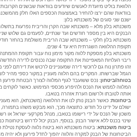
הלוואת בוליט מיועדת לאנשים שיודעים בוודאות שבשנים הקרובות
בוודאות שהם ירצו להחזיר באמצעות הכספים האלו חלק מהמשכנת
ישנם שני סוגים של משכנתא בלון:
משכנתא בלון מלא – משכנתא שבה הקרן והריבית נפרעות בתשלום
הבנקים היא בין מספר חודשים ועד שנתיים, לפעמים גם שלוש שנים
משכנתא בלון חלקי – משכנתא שבה הריבית משולמת בהחזר חודשי
תקופת ההלוואה השגרתית היא עד 4 שנים.
משכנתא בלון מספקת ללווה מקור מימון נוח עבור תקופת ההמתנה
ריבוי העלויות המאפיינות את התקופה שבה נכנסים לדירה החדשה – 
זהו פתרון נוח גם לרוכשי דירה שמעוניינים לרכוש את דירתם לפני 
הגמל שברשותו. המקרים בהם הלווה מעוניין במקור כספי מהיר לז
בטוחה/ביטחון
: נכס ששועבד לגוף המלווה לצורך הבטחת פירעון החו
המלווה לממש את הנכס ולהיפרע מכספי המימוש. כאשר לוקחים מ
אותה לטובתו ולרשום הערת אזהרה בטאבו.
ביטחונות
: כאשר הבנק נותן לנו את ההלוואה (משכנתא), הוא מעו
ישולם על ידינו כל חודש. כתוצאה מכך, הוא מבקש משהו בתמורה, כ
משכון של הנכס על ידי רישומו בטאבו, מנהל מקרקעי ישראל או רשם
שינוי בכנס ללא אישור הבנק .בנוסף, הבנק יכול לדרוש ביטחונות כ
ביטוח משכנתא
: ביטוח משכנתא הוא ביטוח נלווה לעסקת נטילת ה
הביטחונות של הבנק למקרה והלווה יהפוך לחדל פירעון ולא יהיה מס