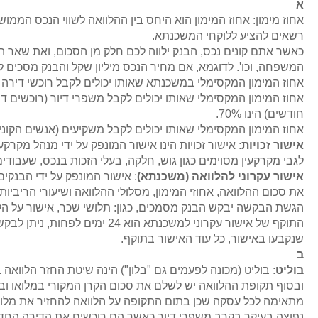
א
אחוז מימון: אחוז המימון הוא היחס בין ההלוואה לשווי הנכס הממו
רשאים להציע ללוקחי המשכנתא.
כאשר אתם קונים נכס, הבנק ילווה לכם חלק מן הסכום, ואת שאר ה
המשפחה, וכו'. לדוגמא, אם מחיר הנכס מיליון שקל והבנק מסכים להלוות לכם 600,000 שקל, אחוז ה
אחוז המימון המקסימלי במשכנתא שאותו יכולים לקבל רוכשי דירה ראשו
חודשים) הינו 70%.
אחוז המימון המקסימלי שאותו יכולים לקבל משקיעים (אנשים הקונים
אישור זכויות
: אישור זכויות הינו אישור המונפק על ידי מנהל מק
לגבי מקרקעין מסוימים כגון גוש, חלקה, בעלי הזכות בנכס, שעבודים
אישור עקרוני להלוואה (משכנתא)
: אישור המונפק על ידי הבנק
את סכום ההלוואה, אחוזי המימון, מסלולי ההלוואה ושיעורי הריביו
הגשת הבקשה יבקש הבנק מסמכים, כגון: תלושי שכר, אישור על הלו
התוקף של אישור עקרוני למשכנתא ה
שנקבעו באישור, כל עוד האישור בתוקף.
ב
בוליט
: בוליט (מכונה לפעמים גם "בלון") הינה שיטת החזר הלווא
ובסוף תקופת ההלוואה יש לשלם את סכום הקרן המקורי במלואו וב
מתאימה לכל עסקה שכן בתום התקופה על הלוואה להחזיר את מלוא 
נפוצה בעיקר בקרב משפרי דיור כאשר הם רוכשים את הדירה החדש