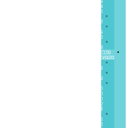
מחובות
ותזרים
חיובי
הלוואות
לעסקים
הלוואות
בערבות
המדינה
Prime
Invest
מדריכים
מקצועיים
ריבית
משתנה
ריבית
נומינלית
מדד
תשומות
הבנייה
תחזית
לשנת
2024
מס
רכישה
דירה