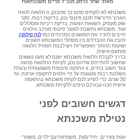
מאת:
שחר כרמון מנכ"ל פריים משכנתאות
משכנתא לא לוקחים סתם כך מהבנק, זו הלוואה לטווח
הארוך הדורשת תכנון פיננסי נכון, בדיקות רבות, סקר
שוק מעמיק, השוואת הצעות, בדיקת ריביות ומסלולים
ועוד. משכנתא נחשבת למוצר פיננסי מורכב והלווים
חייבים להכיר את המושגים המרכזיים כמו
לוח סילוקין
,
להבין את ההבדלים בין מסלולי המשכנתא השונים
ושיטות ההחזר האפשריות ויש לבנות תמהיל הלוואה
מותאם אישית.
בדרך לקבלת הלוואת משכנתא ישנם לא מעט נושאים
שחשוב להתייחס אליהם נכון, לקיחת ההלוואה מהווה
צעד חשוב בחיים, זו החלטה פיננסית משמעותית ובעלת
השלכות רבות ומגוונות על חיי הלווים לתקופה ארוכה, עד
30 שנים. כדי לסייע לכם לקחת משכנתא בהתאמה
אישית הכנו עבורכם טיפים ללקיחת משכנתא.
דגשים חשובים לפני
נטילת משכנתא
זוגות צעירים, יחידים/ות, משפחות עם ילדים, משפרי