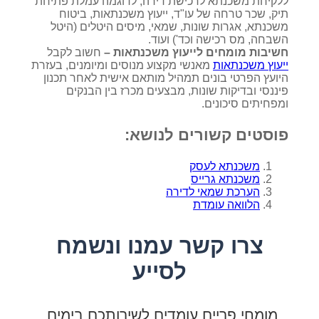
ללקיחת משכנתא לרכישת דירה, לדוגמה עמלת פתיחת
תיק, שכר טרחה של עו"ד, ייעוץ משכנתאות, ביטוח
משכנתא, אגרות שונות, שמאי, מיסים היטלים (היטל
השבחה, מס רכישה וכד') ועוד.
חשיבות מומחים לייעוץ משכנתאות –
חשוב לקבל
ייעוץ משכנתאות
מאנשי מקצוע מנוסים ומיומנים, בעזרת
היועץ הפרטי בונים תמהיל מותאם אישית לאחר תכנון
פיננסי ובדיקות שונות, מבצעים מכרז בין הבנקים
ומפחיתים סיכונים.
פוסטים קשורים לנושא:
משכנתא לעסק
משכנתא גרייס
הערכת שמאי לדירה
הלוואה עומדת
צרו קשר עמנו ונשמח
לסייע
מומחי פריים עומדים לשירותכם בימים