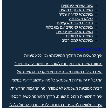
גיוס אשראי לעסקים
משכנתא חוץ בנקאית
משכנתא לדירה שנייה
סילוק משכנתא
הגדלת משכנתא קיימת
משכנתא לאנשים עם מוגבלות
משכנתא לבנייה עצמית
משכנתא לרווקים
משכנתא למסורבים
מאמרים מקצועיים
איך להשלים את תהליך המשכנתא נכון ללא טעויות
מחזור משכנתא בבנק הבינלאומי: מה חשוב לדעת היום?
האם תשלום מזונות משנה את סיכויי קבלת המשכנתא?
המגבלות על גרירת משכנתא: כל מה שחשוב לדעת בנושא
ריבית ממוצעת משכנתא לא צמודה: מה המגמות החדשות?
איחוד הלוואות מבנקים שונים: הדרך הפשוטה לשיפור כספי
איחוד הלוואות למשפחות מרובות ילדים: הדרך לניהול כלכלי