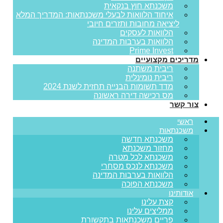
משכנתא חוץ בנקאית
איחוד הלוואות לבעלי משכנתאות: המדריך המלא
ליציאה מחובות ותזרים חיובי
הלוואות לעסקים
הלוואות בערבות המדינה
Prime Invest
מדריכים מקצועיים
ריבית משתנה
ריבית נומינלית
מדד תשומות הבנייה תחזית לשנת 2024
מס רכישה דירה ראשונה
צור קשר
ראשי
משכנתאות
משכנתא חדשה
מחזור משכנתא
משכנתא לכל מטרה
משכנתא לנכס מסחרי
הלוואות בערבות המדינה
משכנתא הפוכה
אודותינו
קצת עלינו
ממליצים עלינו
פריים משכנתאות בתקשורת