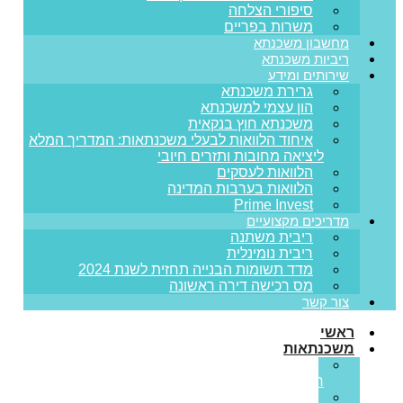
סיפורי הצלחה
משרות בפריים
מחשבון משכנתא
ריביות משכנתא
שירותים ומידע
גרירת משכנתא
הון עצמי למשכנתא
משכנתא חוץ בנקאית
איחוד הלוואות לבעלי משכנתאות: המדריך המלא
ליציאה מחובות ותזרים חיובי
הלוואות לעסקים
הלוואות בערבות המדינה
Prime Invest
מדריכים מקצועיים
ריבית משתנה
ריבית נומינלית
מדד תשומות הבנייה תחזית לשנת 2024
מס רכישה דירה ראשונה
צור קשר
ראשי
משכנתאות
משכנתא
חדשה
מחזור