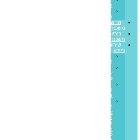
הצלחה
משרות
בפריים
מחשבון
משכנתא
ריביות
משכנתא
שירותים
ומידע
גרירת
משכנתא
הון
עצמי
למשכנתא
משכנתא
חוץ
בנקאית
איחוד
הלוואות
לבעלי
משכנתאות:
המדריך
המלא
ליציאה