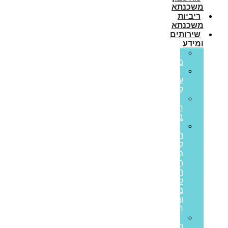
משכנתא
ריביות
משכנתא
שירותים
ומידע
גרירת
משכנתא
הון
עצמי
למשכנתא
משכנתא
חוץ
בנקאית
איחוד
הלוואות
לבעלי
משכנתאות:
המדריך
המלא
ליציאה
מחובות
ותזרים
חיובי
הלוואות
לעסקים