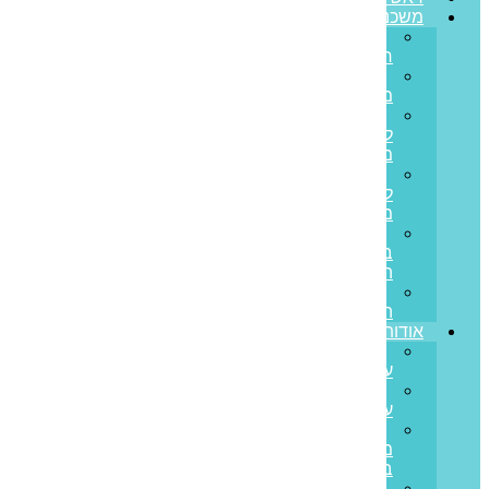
משכנתאות
משכנתא
חדשה
מחזור
משכנתא
משכנתא
לכל
מטרה
משכנתא
לנכס
מסחרי
הלוואות
בערבות
המדינה
משכנתא
הפוכה
אודותינו
קצת
עלינו
ממליצים
עלינו
פריים
משכנתאות
בתקשורת
סיפורי