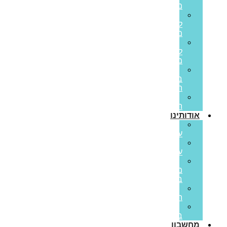
משכנתא
משכנתא
לכל
מטרה
משכנתא
לנכס
מסחרי
הלוואות
בערבות
המדינה
משכנתא
הפוכה
אודותינו
קצת
עלינו
ממליצים
עלינו
פריים
משכנתאות
בתקשורת
סיפורי
הצלחה
משרות
בפריים
מחשבון