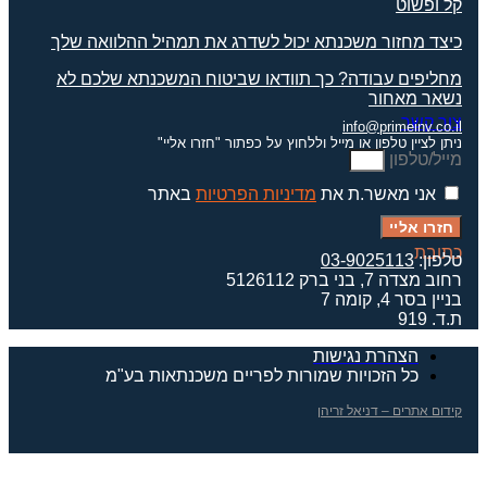
קל ופשוט
כיצד מחזור משכנתא יכול לשדרג את תמהיל ההלוואה שלך
מחליפים עבודה? כך תוודאו שביטוח המשכנתא שלכם לא
נשאר מאחור
צור קשר
info@primeinv.co.il
ניתן לציין טלפון או מייל וללחוץ על כפתור "חזרו אליי"
מייל/טלפון
אני מאשר.ת את
מדיניות הפרטיות
באתר
חזרו אליי
כתובת
טלפון:
03-9025113
רחוב מצדה 7, בני ברק 5126112
בניין בסר 4, קומה 7
ת.ד. 919
הצהרת נגישות
כל הזכויות שמורות לפריים משכנתאות בע"מ
קידום אתרים – דניאל זריהן