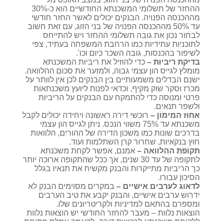
ההחזר של תשלומי המשכנתא החודשיים הוא כ-30%
מההכנסה הפנויה. הבנקים יכולים לאשר החזר חודשי
עד 50% מההכנסה הפנויה של בני הזוג, עם זאת חשוב
לבחור נכון את גובה תשלומי ההחזר ויש להתייחס
לתוכניות עתידיות כמו הרחבת המשפחה בעתיד, צפי
לשיפור בהכנסות, גובה השכר כיום וכו'.
בדיקת ריביות –
כדי להוזיל את ריביות המשכנתא
מומלץ לגייס הון עצמי גבוה, ולמזער את סכום ההלוואה.
ישנם הבדלים משמעותיים בין הבנקים לכן אין לוותר על
מכרז וסקר שוק מקיף, וכדאי לפנות ליועץ משכנתאות
פרטי ומנוסה כדי להתמקח עם הבנקים על הריביות
ולשפר תנאים.
אחוז המימון –
רוכשי דירה ראשונה ויחידה יכולים לקבל
משכנתא עד 75% משווי הנכס. ניתן לגייס הון עצמי
בדרכים שונות כמו משכון הדירה של ההורים, הלוואות
חוץ בנקאיות, שחרור קרן השתלמות ועוד.
תקופת ההלוואה –
אמנם, אפשר לקחת משכנתא
לתקופה של עד 30 שנים, אך ככל שהתקופה ארוכה יותר
כך הריביות מתייקרות והבנק מקשיח את תנאיו בגלל
הסיכון עבורו.
לדאוג לערבים אישיים –
במקרים מסוימים הבנק לא
ידרוש ערבים אישיים, והבנק יקבע את טיב הערבים
ומספרם בהתאם למדיניות ולקריטריונים שלו.
הוצאות נלוות – מעבר להחזר החודשי יש הוצאות נלוות