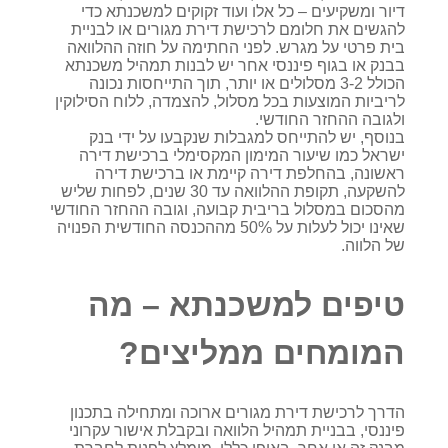
דיור ומשקיעים – כל אלו ועוד זקוקים למשכנתא כדי
להגשים את חלומם לרכישת דירת מגורים או לבניית
בית פרטי על מגרש. לפני החתימה על חוזה ההלוואה
בבנק או בגוף פיננסי אחר יש לבנות תמהיל משכנתא
הכולל 3-2 מסלולים או יותר, תוך התייחסות נכונה
לריביות המוצעות בכל מסלול, להצמדה, ללוח הסילוקין
ולגובה ההחזר החודשי.
בנוסף, יש להתייחס למגבלות שנקבעו על ידי בנק
ישראל כמו שיעור המימון המקסימלי ברכישת דירה
ראשונה, בהחלפת דירה קיימת או ברכישת דירה
להשקעה, תקופת ההלוואה עד 30 שנים, לפחות שליש
מהסכום במסלול בריבית קבועה, וגובה ההחזר החודשי
שאינו יכול לעלות על 50% מההכנסה החודשית הפנויה
של הלווה.
טיפים למשכנתא – מה
המומחים ממליצים?
הדרך לרכישת דירת מגורים ארוכה ומתחילה בתכנון
פיננסי, בבניית תמהיל הלוואה ובקבלת אישור עקרוני