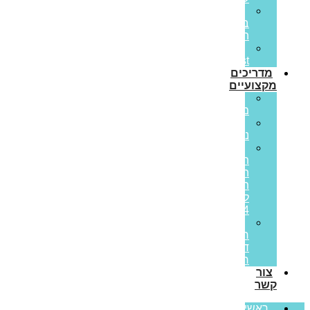
הלוואות
בערבות
המדינה
Prime
Invest
מדריכים
מקצועיים
ריבית
משתנה
ריבית
נומינלית
מדד
תשומות
הבנייה
תחזית
לשנת
2024
מס
רכישה
דירה
ראשונה
צור
קשר
ראשי