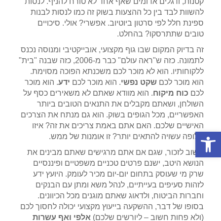
קטנות, ודגלים אדומים שאף אחד לא טורח להניף. לנסות
להשוות לבד בין כל ההצעות בשוק זה כמו לנסות לבנות
ספינת חלל לפי סרטון ביוטיוב. אפשרי? אולי. סיכויים
טובים שתתרסקו? בהחלט.
זה בדיוק המקום שבו גוף מקצועי, אובייקטיבי ומנוסה נכנס
לתמונה. כזה ש"ראה עולם" כבר מ-2006, כזה שבנה "בית"
ללקוחותיו. הוא לא מוכר לכם משכנתא הפוכה מסוימת.
הוא מוכר לכם
שקט נפשי
. הוא מוכר לכם
ידע
. הוא מוכר
לכם
כוח מיקוח
. הוא מוודא שאתם לא משאירים כסף על
השולחן, ושאתם מקבלים את התנאים הטובים ביותר
האפשריים, מכל הגופים בשוק. הוא גם מנתח את הצרכים
האישיים שלכם. האם אתם באמת צריכים את זה? איזו
פתח סרגל נגישות
חלופה עשויה להתאים יותר? זו אומנות של ממש.
חשוב לזכור, שגם אם אתם מרגישים שאתם מבינים את
הנושא היטב, ישנם פרטים טכניים משפטיים ופיננסיים
שרק מי שעוסק בתחום יום-יום מכיר לעומק. היועץ ידע
לזהות סעיפים בעייתיים, לנהל משא ומתן עם הבנקים
וחברות הביטוח, ולדאוג שאתם מוגנים מכל הכיוונים.
בסופו של דבר, ההשקעה בייעוץ מקצועי יכולה לחסוך לכם
(ולא פחות חשוב – ליורשים שלכם)
אלפי ואף עשרות