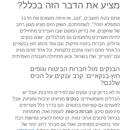
מציע את הדבר הזה בכלל?
אתם בטח חושבים, "טוב, אז איפה מוצאים את הדבר
המופלא הזה?". לשמחתכם, השוק היום מציע מגוון רחב
של שחקנים, וזה בדיוק המקום שבו העניינים מתחילים
להיות מעניינים (ולפעמים גם מבלבלים). ישנם בנקים
גדולים, חברות ביטוח ותיקות, וגם גופי מימון חוץ-בנקאיים.
כל אחד מהם רוצה אתכם כלקוחות, וכל אחד מהם מגיע
עם "הטריק" שלו בשרוול. וכאן מתחילה העבודה האמיתית.
הבנקים מול חברות הביטוח וגופים
חוץ-בנקאיים: קרב ענקים על הכיס
שלכם?
זה לא בדיוק קרב ענקים עם לפידים וחרבות, אבל יש
הבדלים משמעותיים.
בנקים
מציעים יציבות ומוניטין, אבל
לפעמים גם קשיחות בתנאים. הם בדרך כלל מעדיפים
מינימום סיכון.
חברות ביטוח
, לעומת זאת, מתמחות
בניהול סיכונים ארוכי טווח. הן יכולות להציע גמישות רבה
יותר בתנאים מסוימים, ואולי גם מבחר רחב יותר של