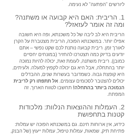
ליורשים "הפתעה" לא נעימה.
1. הריבית: האם היא קבועה או משתנה?
ומה זה אומר לעזאזל?
הריבית היא לב ליבה של כל משכנתא, ופה היא חשובה
אפילו יותר. במשכנתא הפוכה, הריבית מצטברת על הקרן
לאורך זמן. ריבית קבועה נותנת לכם שקט נפשי – אתם
יודעים בדיוק כמה תצטרכו להחזיר (במונחים יחסיים
כמובן). ריבית משתנה, לעומת זאת, יכולה להיות נמוכה
יותר בהתחלה, אבל היא גם יכולה לקפוץ למעלה. ולעיתים,
היא קופצת גבוה. כשמדובר בעשרות שנים, ההבדלים
יכולים להצטבר לסכומים עצומים.
אל תתפתו רק לריבית
הנמוכה ביותר בהתחלה!
תחשבו לטווח הארוך. זה
המפתח.
2. העמלות וההוצאות הנלוות: מלכודות
קטנות בתחפושת
כידוע, אין ארוחות חינם. גם במשכנתא הפוכה יש עמלות:
פתיחת תיק, שמאות, עמלות טיפול, עמלות ייעוץ (של הבנק,