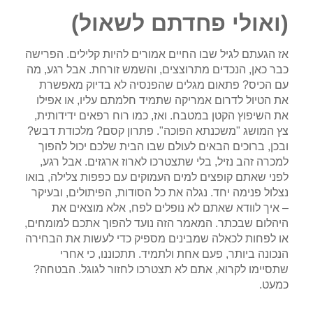
(ואולי פחדתם לשאול)
אז הגעתם לגיל שבו החיים אמורים להיות קלילים. הפרישה
כבר כאן, הנכדים מתרוצצים, והשמש זורחת. אבל רגע, מה
עם הכיס? פתאום מגלים שהפנסיה לא בדיוק מאפשרת
את הטיול לדרום אמריקה שתמיד חלמתם עליו, או אפילו
את השיפוץ הקטן במטבח. ואז, כמו רוח רפאים ידידותית,
צץ המושג "משכנתא הפוכה". פתרון קסם? מלכודת דבש?
ובכן, ברוכים הבאים לעולם שבו הבית שלכם יכול להפוך
למכרה זהב נזיל, בלי שתצטרכו לארוז ארגזים. אבל רגע,
לפני שאתם קופצים למים העמוקים עם כפפות צלילה, בואו
נצלול פנימה יחד. נגלה את כל הסודות, הפיתולים, ובעיקר
– איך לוודא שאתם לא נופלים לפח, אלא מוצאים את
היהלום שבכתר. המאמר הזה נועד להפוך אתכם למומחים,
או לפחות לכאלה שמבינים מספיק כדי לעשות את הבחירה
הנכונה ביותר, פעם אחת ולתמיד. תתכוננו, כי אחרי
שתסיימו לקרוא, אתם לא תצטרכו לחזור לגוגל. הבטחה?
כמעט.