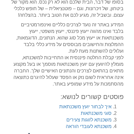
בסופו של דבר, הבית שלכם הוא לא רק נכס. הוא מקור של
ביטחון, של זיכרונות, וגם – פוטנציאלית – של חופש כלכלי
עצום. ובשביל זה, מגיע לכם את הטוב ביותר. בהצלחה!
המידע באתר זה נועד לצרכים כלליים ואינפורמטיביים
בלבד ואינו מהווה ייעוץ פיננסי, ייעוץ משפטי, ייעוץ
משכנתאות או ייעוץ מכל סוג שהוא. הנתונים, הדוגמאות,
ההמלצות והחישובים מבוססים על מידע כללי בלבד
ועלולים להשתנות מעת לעת.
לפני קבלת החלטה פיננסית או התחייבות למשכנתא,
מומלץ להיוועץ עם יועץ משכנתאות מוסמך או בעל מקצוע
מתאים בהתאם לצרכים והנתונים האישיים שלך. החברה
אינה אחראית לשום נזק או הפסד שעלול להיגרם כתוצאה
מהסתמכות על מידע שמופיע באתר.
פוסטים קשורים לנושא:
איך לבחור יועץ משכנתאות
סוגי משכנתאות
משכנתא לזוגות צעירים
משכנתא לעובדי הוראה