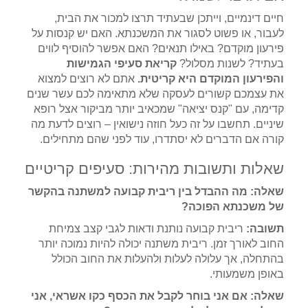
חיים דינמיים, וייתכן שבעתיד תרצו למכור את הבית,
לעבור, או פשוט לסגור את המשכנתא. האם יש קנסות על
פירעון מוקדם? באילו תנאים? האם אפשר להוסיף לווים
בעתיד? לשנות מסלול?
קריאת סעיפי הגמישות
והפירעון המוקדם היא קריטית.
אתם לא רוצים למצוא
את עצמכם קשורים לעסקה שלא מתאימה לכם עשר שנים
קדימה, עם "קנס יציאה" שמכאיב יותר מביקור אצל רופא
שיניים. תחשבו על זה כעל חוזה נישואין – רוצים לדעת מה
קורה אם הדברים לא יסתדרו, עוד לפני שהם מתחילים.
שאלות ותשובות מהירות: סעיפים קריטיים
שאלה: מה ההבדל בין ריבית קבועה למשתנה בהקשר
של משכנתא הפוכה?
תשובה:
ריבית קבועה נותנת ודאות לגבי קצב צמיחת
החוב לאורך זמן. ריבית משתנה יכולה להיות נמוכה יותר
בהתחלה, אך עלולה לעלות ולהעלות את החוב הכולל
באופן משמעותי.
שאלה: אם אני בוחר לקבל את הכסף כקו אשראי, אני