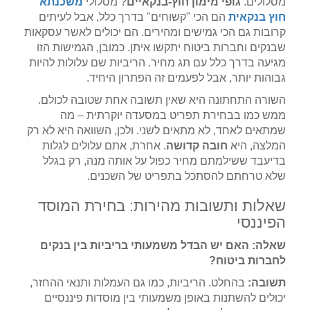
מסלולים.
גופי מימון חוץ-בנקאיים
? מסלולי
משכנתא
חוץ בנקאית
הם הכי "קשוחים" בדרך כלל, אבל לעיתים
קרובות גם הכי גמישים ומהירים. הם יכולים לאשר עסקאות
שבנקים וחברות ביטוח יתקשו איתן. כמובן, הגמישות הזו
מגיעה בדרך כלל עם תג מחיר. הריביות שם עלולות להיות
גבוהות יותר, אבל לפעמים זה הפתרון היחיד.
השורה התחתונה היא שאין תשובה אחת שטובה לכולם.
ממש כמו בבחירת תפריט במסעדה יוקרתית – מה
שמתאים לאחד, לא מתאים לשני. ולכן, השוואה היא לא רק
המלצה, היא
חובה קדושה
. אחרת, אתם עלולים לגלות
בדיעבד ששילמתם מחיר כפול על אותה מנה, רק בגלל
שלא טרחתם להסתכל בתפריט של השכנים.
שאלות ותשובות מהירות: בחירת המוסד
הפיננסי
שאלה: האם יש הבדל משמעותי בריביות בין בנקים
לחברות ביטוח?
תשובה:
בהחלט. הריביות, כמו גם העמלות ותנאי ההחזר,
יכולים להשתנות באופן משמעותי בין מוסדות פיננסיים