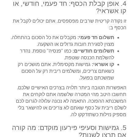
4. אופן קבלת הכסף: חד פעמי, חודשי, או
קו אשראי?
זו נקודה קריטית שרבים מפספסים. אתם יכולים לקבל את
הכסף ב:
תשלום חד פעמי:
מקבלים את כל הסכום בהתחלה.
מצוין לסגירת חובות גדולים או השקעה.
תשלומים חודשיים:
כמו "פנסיה" נוספת. נהדר
להשלמת הכנסה שוטפת.
קו אשראי:
גמישות מקסימלית. אתם מושכים רק
כשאתם צריכים, ומשלמים ריבית רק על הסכום
שמשכתם בפועל.
האפשרות הטובה ביותר תלויה בצרכים האישיים שלכם.
תחשבו היטב מהי המטרה שלשמה אתם לוקחים את
המשכנתא ההפוכה. התאמה לא נכונה עלולה לגרום לכם
לשלם ריבית על כסף שאתם לא צריכים או להישאר בלי
מספיק נזילות כשתזדקקו לה.
5. גמישות וסעיפי פירעון מוקדם: מה קורה
אם תרצו לשנות?