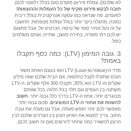
לא שלכם!), עמלת פירעון מוקדם (אם בכלל רלוונטי לכם).
חובה לבקש פירוט מקיף של כל העמלות וההוצאות!
לפעמים, מה שנראה כמו עסקה אטרקטיבית בגלל ריבית
נמוכה, מתגלה כיקר יותר בגלל עמלות מנופחות. תחשבו
על זה כעל מחיר סופי של טיסה: הכרטיס זול, אבל פתאום
יש לכם דמי מזוודה, בחירת מושב, שתייה, ואתם משלמים
כפול.
3. גובה המימון (LTV): כמה כסף תקבלו
באמת?
מדד ה-LTV (Loan-to-Value) הוא בעצם האחוז משווי
הנכס שתוכלו לקבל כהלוואה. אם הבית שלכם שווה מיליון
שקלים וה-LTV הוא 30%, תקבלו 300 אלף שקלים. ה-LTV
משתנה בין הגופים וגם תלוי בגיל הלווה. ככל שאתם
מבוגרים יותר, אחוז ה-LTV בדרך כלל גבוה יותר.
חשוב
להשוות את אחוזי ה-LTV המוצעים.
סכום גבוה יותר
מאפשר לכם יותר חופש פעולה, אבל גם מעלה את גובה
החוב. צריך למצוא את האיזון הנכון בין הצרכים שלכם לבין
הרצון להשאיר כמה שיותר ליורשים (אם זה חשוב לכם).