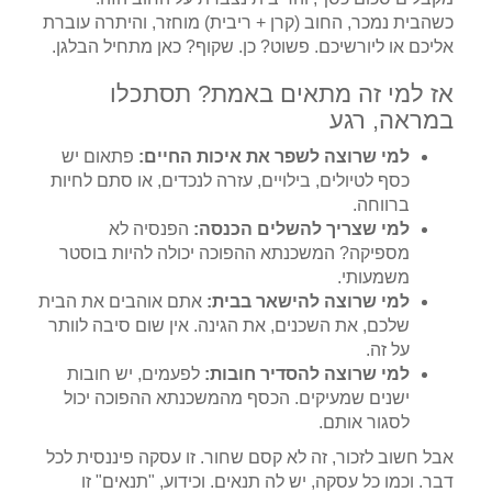
כשהבית נמכר, החוב (קרן + ריבית) מוחזר, והיתרה עוברת
אליכם או ליורשיכם. פשוט? כן. שקוף? כאן מתחיל הבלגן.
אז למי זה מתאים באמת? תסתכלו
במראה, רגע
למי שרוצה לשפר את איכות החיים:
פתאום יש
כסף לטיולים, בילויים, עזרה לנכדים, או סתם לחיות
ברווחה.
למי שצריך להשלים הכנסה:
הפנסיה לא
מספיקה? המשכנתא ההפוכה יכולה להיות בוסטר
משמעותי.
למי שרוצה להישאר בבית:
אתם אוהבים את הבית
שלכם, את השכנים, את הגינה. אין שום סיבה לוותר
על זה.
למי שרוצה להסדיר חובות:
לפעמים, יש חובות
ישנים שמעיקים. הכסף מהמשכנתא ההפוכה יכול
לסגור אותם.
אבל חשוב לזכור, זה לא קסם שחור. זו עסקה פיננסית לכל
דבר. וכמו כל עסקה, יש לה תנאים. וכידוע, "תנאים" זו