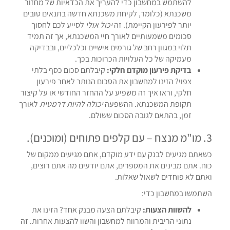
להשתמש במחשבון כדי להעריך את הכדאיות של מחזור
משכנתא (כלומר, לקיחת משכנתא חדשה בתנאים טובים
יותר לפירעון הקיימת). זה
יכול אולי
לסייע לכם לחסוך
סכומים משמעותיים לאורך חיי המשכנתא, אך זה תמיד
תלוי במגוון רחב של גורמים אישיים וכלכליים, ובבדיקה
מעמיקה של כל העלויות הכרוכות בכך.
בדיקת פירעון מוקדם חלקי:
קיבלתם סכום כסף בלתי
צפוי? הזינו למחשבון את הסכום הנותר לאחר פירעון
חלקי, וראו איך זה משפיע על ההחזר החודשי או על קיצור
תקופת המשכנתא. ההשפעה
יכולה להיות דרמטית
לאורך
זמן, בהתאם לגובה הסכום ששולם.
3. מו"מ מנצח – עם קלפים פתוחים (ומוכנים).
כשאתם מגיעים לבנק עם ידע מוקדם, אתם מגיעים ממקום של
כוח. אתם מבינים את המספרים, אתם יודעים מה אתם רוצים,
ואתם לא פוחדים לשאול שאלות.
השתמשו במחשבון כדי:
להשוות הצעות:
קיבלתם הצעה מבנק אחד? הזינו את
נתוני הריבית והמרווח למחשבון והשוו להצעות אחרות. זה