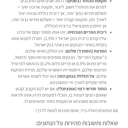
תקופת ההחזר (בשנים):
לכמה שנים אתם מתכננים
לפרוס את ההחזר? חשוב לזכור, תקופה ארוכה יותר =
תשלום חודשי נמוך יותר, אך ריבית כוללת גבוהה יותר
לאורך זמן. ותקופה קצרה יותר = תשלום חודשי גבוה יותר,
אך חיסכון פוטנציאלי בריבית הכוללת.
ריבית הפריים הנוכחית:
זהו אותו מספר קסם שדיברנו
עליו קודם (ריבית בנק ישראל + 1.5%). תוכלו למצוא אותו
בקלות באתרי הבנקים או באתר בנק ישראל.
המרווח (הספרד) שלכם:
זהו החלק האישי שלכם
ב"עסקת הפריים". הבנקים מוסיפים מרווח נוסף (למשל,
פריים מינוס 0.5% או פריים פלוס 0.2%) בהתאם לפרופיל
הפיננסי שלכם, היסטוריית האשראי שלכם, ומידת המיקוח
שלכם.
אל תזלזלו בנתון הזה!
הוא יכול לשנות עשרות
אלפי שקלים לאורך חיי המשכנתא.
החזר חודשי רצוי (אופציונלי):
אם יש לכם תקציב קבוע
שאתם רוצים לעמוד בו, תוכלו לפעמים להזין אותו ולראות
איזה סכום משכנתא או תקופת החזר מתאימים לו.
עם הנתונים האלה ביד, אתם מוכנים לצאת לדרך!
שאלות ותשובות מהירות על הנתונים: