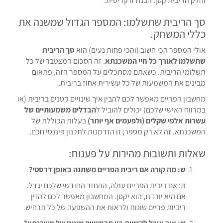
וחלק הריבית קטן. הבנה זו קריטית.
סך הריבית שתשלמו: המספר הגדול שמשנה את
כללי המשחק.
אולי המספר הכי חשוב (והכי פחות נעים) הוא
סך הריבית
שתשלמו לאורך כל חיי המשכנתא
. זה הסכום המצטבר של כל
תשלומי הריבית. כשאתם מסתכלים על המספר הזה, פתאום
מבינים את המשמעות של כל עשירית אחוז בריבית.
מחשבון הפריים מאפשר לכם להבין איך שינויים קטנים בריבית (או
במרווח האישי שלכם) יכולים להוביל ל
הבדלים משמעותיים של
עשרות אלפי שקלים (ולפעמים אף יותר)
בעלות הכוללת של
המשכנתא. זה לא רק מספר; זו הזדמנות לתכנון פיננסי חכם.
שאלות ותשובות מהירות על פענוח:
ש: מה קורה אם ריבית הפריים משתנה באופן דרסטי?
ת: אם ריבית הפריים עולה, ההחזר החודשי שלכם יגדל.
אם היא יורדת, הוא יקטן. המחשבון מאפשר לכם להזין
ריביות פריים שונות ולראות את ההשפעה של כל תרחיש.