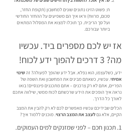
ש: איך אוכל להשוות בין תרחישים שונים של משכנתא?
ת: פשוט הזינו נתונים שונים למחשבון (תקופת החזר,
סכום, מרווח) וראו איך הם משפיעים על ההחזר החודשי
ועל סך הריבית. כך תוכלו למצוא את המסלול המתאים
ביותר עבורכם.
אז יש לכם מספרים ביד. עכשיו
מה? 3 דרכים להפוך ידע לכוח!
ידע, כשלעצמו, הוא נפלא. אבל ידע שהופך לפעולה? זה
שינוי
אמיתי
. עכשיו, כשאתם מבינים את המחשבון ואת השפה של
הפריים, אתם לא רק צרכנים – אתם מתכננים פיננסיים! בואו
נראה איך הופכים את הידע שרכשתם לכוח ממשי, שילווה אתכם
לאורך כל הדרך.
הכלים שבידיכם עכשיו מאפשרים לכם לא רק להבין את המצב
הקיים, אלא גם
לעצב את המצב הרצוי
. מוכנים ללמוד איך?
1. תכנון חכם – לפני שמזנקים למים העמוקים.