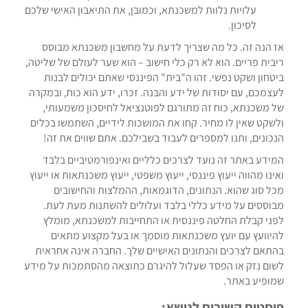
עלויות נלוות למשכנתא, וכמובן, את התיאבון האישי שלכם
לסיכון.
אז הנה זה. כל מה שצריך לדעת על מחשבון משכנתא מבוסס
ריבית פריים. הוא לא רק כלי חישוב – הוא שער לעולם של שליטה,
ביטחון ושקט נפשי. זהו ה"בית" הפיננסי שאתם יכולים לבנות
לעצמכם, עם יסודות של ידע והבנה. זכרו, ידע הוא כוח, ובמקרה
של משכנתא, כוח זה מתורגם לפוטנציאל לחיסכון משמעותי,
ולשקט שאין לו מחיר. קחו את המושכות לידיים, השתמשו בכלים
הנכונים, ותנו למספרים לעבוד בשבילכם. אתם שווים את זה!
המידע באתר זה נועד לצרכים כלליים ואינפורמטיביים בלבד
ואינו מהווה ייעוץ פיננסי, ייעוץ משפטי, ייעוץ משכנתאות או ייעוץ
מכל סוג שהוא. הנתונים, הדוגמאות, ההמלצות והחישובים
מבוססים על מידע כללי בלבד ועלולים להשתנות מעת לעת.
לפני קבלת החלטה פיננסית או התחייבות למשכנתא, מומלץ
להיוועץ עם יועץ משכנתאות מוסמך או בעל מקצוע מתאים
בהתאם לצרכים והנתונים האישיים שלך. החברה אינה אחראית
לשום נזק או הפסד שעלול להיגרם כתוצאה מהסתמכות על מידע
שמופיע באתר.
פוסטים קשורים לנושא: