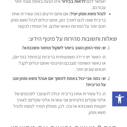
יאפשר לכם
לראות בבירור
איזו הצעה באמת טובה יותר
עבורכם.
לנהל משא ומתן יעיל:
אם אתם יודעים כמה עשירית אחוז
בריבית שווה לכם לאורך זמן, אתם יכולים לנהל משא ומתן
חכם יותר על המרווח האישי שלכם. אל תפחדו לבקש!
שאלות ותשובות מהירות על מינוף הידע:
ש: מתי הזמן הטוב ביותר לשקול מחזור משכנתא?
ת: כאשר יש ירידה משמעותית בריביות (במיוחד בפריים),
או כאשר השתפר מצבכם הפיננסי ואתם יכולים לקבל
תנאים טובים יותר.
ש: כמה אני יכול באמת לחסוך אם אנהל משא ומתן טוב
על הריבית?
פתח סרגל נגישות
ת: כל עשירית אחוז בריבית יכולה להצטבר לסכומים של
אלפי שקלים (ולעיתים אף עשרות אלפי שקלים) לאורך
תקופת משכנתא ארוכה. לכן, מומלץ תמיד לנסות ולנהל
משא ומתן.