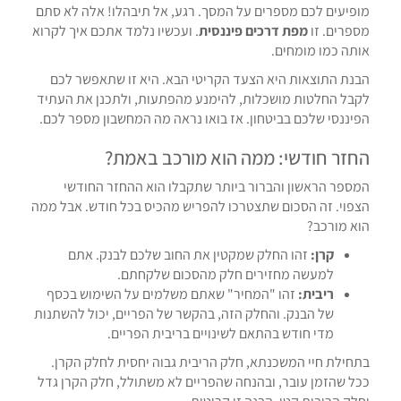
מופיעים לכם מספרים על המסך. רגע, אל תיבהלו! אלה לא סתם
מספרים. זו
מפת דרכים פיננסית
. ועכשיו נלמד אתכם איך לקרוא
אותה כמו מומחים.
הבנת התוצאות היא הצעד הקריטי הבא. היא זו שתאפשר לכם
לקבל החלטות מושכלות, להימנע מהפתעות, ולתכנן את העתיד
הפיננסי שלכם בביטחון. אז בואו נראה מה המחשבון מספר לכם.
החזר חודשי: ממה הוא מורכב באמת?
המספר הראשון והברור ביותר שתקבלו הוא
ההחזר החודשי
הצפוי. זה הסכום שתצטרכו להפריש מהכיס בכל חודש. אבל ממה
הוא מורכב?
קרן:
זהו החלק שמקטין את החוב שלכם לבנק. אתם
למעשה מחזירים חלק מהסכום שלקחתם.
ריבית:
זהו "המחיר" שאתם משלמים על השימוש בכסף
של הבנק. והחלק הזה, בהקשר של הפריים, יכול
להשתנות
מדי חודש בהתאם לשינויים בריבית הפריים.
בתחילת חיי המשכנתא, חלק הריבית גבוה יחסית לחלק הקרן.
ככל שהזמן עובר, ובהנחה שהפריים לא משתולל, חלק הקרן גדל