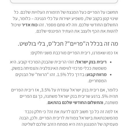
תחשבו על הפריים כעל המנצח של תזמורת העלויות שלכם. כל
שינוי קטן בקצב שלו, משפיע ישירות על כלי הנגינה – כלומר, על
התשלום החודשי שלכם. וזה לא סתם מספר. זהו
כוח אדיר
שיכול
להטות את הכף ולעצב את העתיד הפיננסי שלכם.
מה זה בכלל ה"פריים"? תכל'ס, בלי בולשיט.
אז כמו שאמרנו, ריבית הפריים מורכבת משני חלקים:
ריבית בנק ישראל:
זוהי הריבית שהבנק המרכזי קובע. היא
משמשת ככלי מרכזי לוויסות האינפלציה והצמיחה במשק.
מרווח קבוע:
בדרך כלל 1.5%. זהו "הרווח" של הבנקים
המסחריים.
כלומר, אם ריבית בנק ישראל עומדת על 3.5%, אז ריבית הפריים
תהיה 5%. ברגע שריבית בנק ישראל משתנה, כך גם הפריים
משתנה,
והתשלום החודשי שלכם בהתאם
.
אז למה זה כל כך חשוב לכם לדעת את זה? כי חלק נכבד
מהמשכנתאות בישראל צמודות לריבית הפריים. ולכן, הבנה
מעמיקה של המנגנון הזה היא
מפתח הזהב
שלכם לשליטה