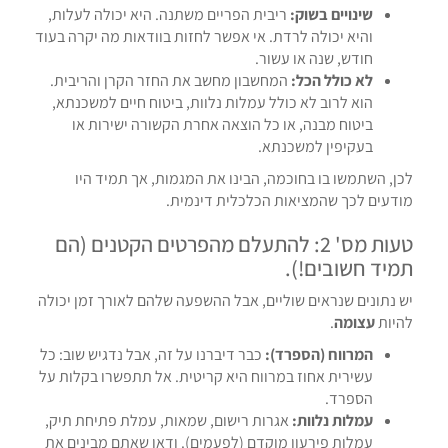
שינויים בשוק:
ריבית הפריים משתנה. היא יכולה לעלות,
והיא יכולה לרדת. אי אפשר לחזות בוודאות מה יקרה בעוד
חודש, שנה או עשור.
לא כולל הכל:
המחשבון מחשב את החזר הקרן והריבית.
הוא לרוב לא כולל עמלות נלוות, ביטוח חיים למשכנתא,
ביטוח מבנה, או כל הוצאה אחרת הקשורה ישירות או
בעקיפין למשכנתא.
לכן, השתמשו בו בחוכמה, הבינו את המגמות, אך תמיד היו
מודעים לכך שהמציאות הכלכלית דינמית.
טעות מס' 2: להתעלם מהפרטים הקטנים (הם
תמיד חשובים!).
יש נתונים שנראים שוליים, אבל ההשפעה שלהם לאורך זמן יכולה
להיות
עצומה
.
המרווח (הספרד):
כבר דיברנו על זה, אבל נדגיש שוב: כל
עשירית אחוז במרווח היא קריטית. אל תתפשרו בקלות על
הספרד.
עמלות נלוות:
אגרות רישום, שמאות, עמלת פתיחת תיק,
עמלות פירעון מוקדם (לפעמים). ודאו שאתם מבינים את