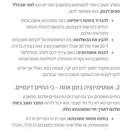
השלב הטוב ביותר להשתמש במחשבון הפריים הוא
לפני שבכלל
פונים לבנק
. הוא מאפשר לכם:
להגדיר ציפיות ריאליות:
כמה משכנתא אתם באמת
יכולים להרשות לעצמכם, בהתאם ליכולת ההחזר
החודשית שלכם.
להבין את ההשלכות:
מה המשמעות של לקיחת משכנתא
ל-20 שנה מול 30 שנה? המחשבון מציג זאת בצורה ברורה.
לבנות אסטרטגיה:
האם עדיף לכם לשלב מסלולים?
המחשבון הוא נקודת ההתחלה להחלטות אסטרטגיות.
תכנון מוקפד יחסוך לכם זמן יקר, עוגמת נפש, ואולי אף יסייע
לכם למצוא את העסקה הטובה ביותר עבורכם.
2. אופטימיזציה בזמן אמת – כי החיים דינמיים.
החיים משתנים, וכך גם הצרכים הפיננסיים שלכם. מחשבון
הפריים הוא לא כלי חד פעמי. הוא יכול להיות
החבר הטוב ביותר
שלכם לאורך חיי המשכנתא כולה
.
בחינת מחזור משכנתא:
אם ריבית הפריים יורדת
משמעותית, או שחל שינוי מהותי במצבכם הכלכלי, תוכלו