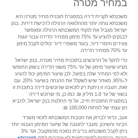
במחיר מטרה
משכנתא לקניית דירה במסגרת תוכנית מחיר מטרה היא
משכנתא נוחה יותר מההלוואה הרגילה לרכישת דירות. בנק
ישראל מגביל את לוקחי המשכנתא הרגילה ומאפשר
לבנקים להציע עד 75% מימון ממחיר הדירה עבור זוגות
צעירים וחסרי דיור, בעוד משפרי דיור יכולים לקבל מימון
עד 70% ממחיר הדירה.
כדי להקל על הרוכשים בתוכנית מחיר מטרה, בנק ישראל
מציע שיעור מימון של עד 75% משווי הדירה בשוק החופשי
ולא לפי המחיר שלה בפועל, לכן שיעור המימון יכול להגיע
ל-95%, מאחר שיש לשקלל את ההנחה בשיעור 20%. עם
זאת, הטבה זו ניתנת רק לזכאים שרוכשים דירה בתוכנית זו
בשווי של עד 1.8 מיליון ₪. כמו כן, מי שרוכש דירה
במסגרת התוכנית חייב, על פי החלטת בנק ישראל, להביא
הון עצמי של לפחות 100,000 ₪.
אגב, כדאי לבדוק את הטבות המשכנתא לזכאי משרד
הבינוי והשיכון. מעבר להטבה של שיעור המימון הגבוה יותר
ניתן לקבל משכנתא בריבית נמוכה מהמקובל, ועד 3%
ריבית. הבנקים למשכנתאות לא אוהבים לתת
משכנתא