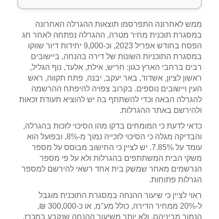
ממש לאחרונה התפרסמו תוצאות ההגרלה האחרונה
במסגרת תוכנית מחיר מטרה, ההגרלה נפתחה לאחר חג
הפסח בחודש אפריל 2023, וכ-9,000 יחידות דיור שווקו
במסגרת התוכניות השונות של דירה בהנחה, ביישובים
רבים ברחבי הארץ כגון: חריש, אילת, אלעד, נוף הגליל,
ראשון לציון, אשדוד, באר יעקב, יבנה, פתח תקווה, ראש
העין ויישובים נוספים. בקרוב צפויה להיפתח ההרשמה
להגרלה הבאה וכדי להשתתף בה יש להוציא תעודת זכאות
ולהירשם באתר ההגרלות.
כדאי לדעת כי המומחים בדקו מהו הסיכוי לזכות בהגרלה,
והבדיקה מגלה כי הסיכוי לזכייה נמוך מ-8%, ובפועל הוא
עומד על 7.85%. יש לציין כי החישוב מבוסס על מספר
משקי הבית המשתתפים בהגרלות ולא על פי מספר
הנרשמים מאחר שמשק בית אחד רשאי להירשם למספר
הגרלות פתוחות.
ראוי לציין כי שיעור ההנחה במסגרת התוכנית מוגבל
ל-20% ממחיר הדירה, כולל מע"מ, או כ-300,000 ₪,
הנמוך מביניהם, ולא יותר משיעור ההנחה שנקבע במכרז.