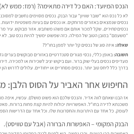
הנכס המיועד: האם כל דירה מתאימה? (רמז: ממש לא).
לא כל נכס הוא "שובר שוויון" עבור הבנק. נכסים מסוימים נחשבים למסוכנ
נכסים שנמצאים באזורים מרוחקים. או נכסים עם בעיות משפטיות ידועות. 
נכסים
סחירים
. שקל למכור אותם אם משהו משתבש. אזור מבוקש. עיר מרכזי
"משעמם" במובן הטוב של המילה. כזה שפשוט ימשיך להיות נכס טוב. לא ית
שאלה:
איזה סוג של נכסים קל יותר לממן בחו"ל?
תשובה:
באופן כללי, נכסי מגורים סטנדרטיים באזורים מבוקשים בערים גדול
מעדיפים נכסים בעלי שוק ברור. ועם ביקוש יציב לשכירות או למכירה. דירות
בדרך כלל ליחס טוב יותר. נכסים מסחריים או ייחודיים. עלולים לדרוש הון ע
החיפוש אחר האביר על הסוס הלבן: 
אז הבנו שאתם לווה אדיר. והנכס שלכם הוא פשוט מושלם. עכשיו, איפה מ
משכנתא לדירה בחו"ל. האפשרויות יכולות להיות קצת פחות ברורות. מאשר
לעומק. כל אחד עם היתרונות והחסרונות שלו. וכל אחד עם הדרישות הספצי
הבנק המקומי – האפשרות הברורה (אבל עם טוויסט).
האפשרות הכי הגיונית. והכי נפוצה. היא לפנות לבנק המקומי במדינה שבה