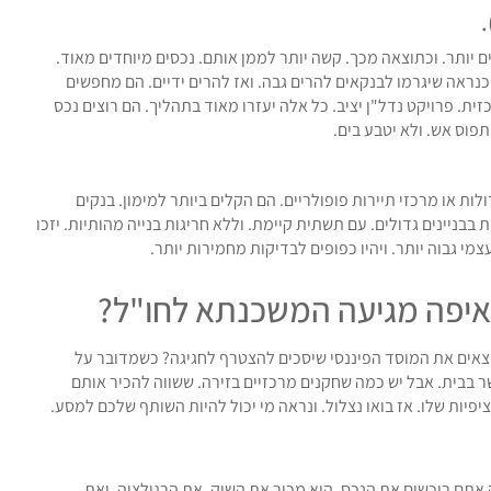
ים יותר. וכתוצאה מכך. קשה יותר לממן אותם. נכסים מיוחדים מאוד.
כנראה שיגרמו לבנקאים להרים גבה. ואז להרים ידיים. הם מחפשים
ת. פרויקט נדל"ן יציב. כל אלה יעזרו מאוד בתהליך. הם רוצים נכס
פוס אש. ולא יטבע בים.
ות או מרכזי תיירות פופולריים. הם הקלים ביותר למימון. בנקים
 בבניינים גדולים. עם תשתית קיימת. וללא חריגות בנייה מהותיות. יזכו
צמי גבוה יותר. ויהיו כפופים לבדיקות מחמירות יותר.
מאיפה מגיעה המשכנתא לחו"ל?
וצאים את המוסד הפיננסי שיסכים להצטרף לחגיגה? כשמדובר על
 בבית. אבל יש כמה שחקנים מרכזיים בזירה. ששווה להכיר אותם
פיות שלו. אז בואו נצלול. ונראה מי יכול להיות השותף שלכם למסע.
 אתם רוכשים את הנכס. הוא מכיר את השוק. את הרגולציה. ואת