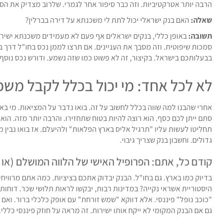
הרבה יותר אטרקטיביות. וזה כבר סיפור אחר לגמרי. שלרוב מצדיק את הס
שאלה:
האם בנק ישראלי יכול לתת לי משכנתא על דירה בברלין?
תשובה:
באופן כללי, בנקים ישראלים אף פעם לא מעמידים משכנתא ישירו
סמכות שיפוטית. וזה מסבך את העניינים. אם תרצו לממן נכס בחו"ל דרך 
בבעלותכם בישראל. בקיצור, זה לא פשוט כמו שזה נשמע. ודורש נכס נוסף 
לא לכל אחד: מי יכול בכלל לקבל משכנתא כזו? 3 דברי
אחרי שהבנו למה שווה בכלל לחשוב על זה. בואו נדבר על המציאות. מי באמת
סתם ייתן לכם כסף. הוא רוצה להיות בטוח שתחזירו. והרבה יותר מזה. הו
תחליטו לעשות עליו "תרגיל אליס בארץ הפלאות" ולהיעלם. אז בואו נבין
גדולים. וחשבון בנק שצריך גיבוי.
קודם כל, אתם: הפרופיל האישי של הלווה המושלם (או
בדיוק כמו בארץ. גם בחו"ל. הבנק יבדוק אתכם בציציות. כמה אתם מרוויח
היסטוריית אשראי נקייה? במדינות רבות, יבקשו לראות תלושי שכר. דוחות ב
"כוכב נופל" פיננסי. אלא דווקא "שמש זורחת" עם אופק כלכלי ברור. ואם 
גם אם הבנק המקומי לא ייקח אותו ישירות. זה מראה על חוזק פיננסי כללי.