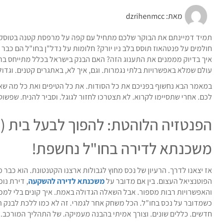
מאת:
dzrihenmcc
תמיד דמיינתם את הבוקר שלכם מתחיל עם קפה על מרפסת קטנה בטוסקנה?
חולמים על פנטהאוז תוסס בלב ניו יורק? חלומות על נדל"ן בחו"ל הם כבר 
איך בדיוק מממנים את התענוג הזה? האם הבנק בישראל בכלל מתייחס ברצי
עולם שמלא באפשרויות בלתי נגמרות. וגם, איך לא, באתגרים קטנים. וגדול
במאמר הבא נחשוף בפניכם את כל הסודות. את כל הטיפים ואת כל מה שא
לכם. אחרי שתסיימו לקרוא. לא תצטרכו לחזור לגוגל. וסביר להניח. שפשוט
הפנטזיה הלוהטת: להפוך לבעל בית (
משכנתא לדירה בחו"ל נחשפת!
אז יצאנו לדרך. הרעיון של נכס מחוץ לגבולות ארצנו הקטנטונת. הוא כבר 
הפוטנציאל העצום. בין אם מדובר על
משכנתא לדירה להשקעה
, דירת נו
והאפשרויות רבות מספור. אבל השאלה הגדולה באמת. איך קונים בלי למכו
כשמדובר על נכס בחו"ל. הכל משחק אחר לגמרי. זה לא כמו ללכת לבנק הש
חדשים. כללים שונים. וצורך אמיתי בהבנה מעמיקה. של התהליך המורכב. 