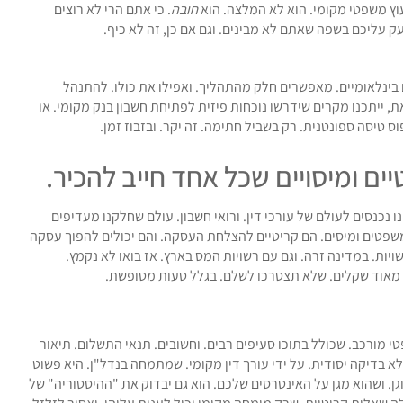
יעוץ משפטי מקומי. הוא לא המלצה. הוא
חובה
. כי אתם הרי לא רוצים
ק עליכם בשפה שאתם לא מבינים. וגם אם כן, זה לא כיף.
 בינלאומיים. מאפשרים חלק מהתהליך. ואפילו את כולו. להתנהל
, ייתכנו מקרים שידרשו נוכחות פיזית לפתיחת חשבון בנק מקומי. או
טיסה ספונטנית. רק בשביל חתימה. זה יקר. ובזבוז זמן.
ם ומיסויים שכל אחד חייב להכיר.
 נכנסים לעולם של עורכי דין. ורואי חשבון. עולם שחלקנו מעדיפים
משפטים ומיסים. הם קריטיים להצלחת העסקה. והם יכולים להפוך עסקה
ות. במדינה זרה. וגם עם רשויות המס בארץ. אז בואו לא נקמץ.
ה מאוד שקלים. שלא תצטרכו לשלם. בגלל טעות מטופשת.
 מורכב. שכולל בתוכו סעיפים רבים. וחשובים. תנאי התשלום. תיאור
לא בדיקה יסודית. על ידי עורך דין מקומי. שמתמחה בנדל"ן. היא פשוט
גן. ושהוא מגן על האינטרסים שלכם. הוא גם יבדוק את "ההיסטוריה" של