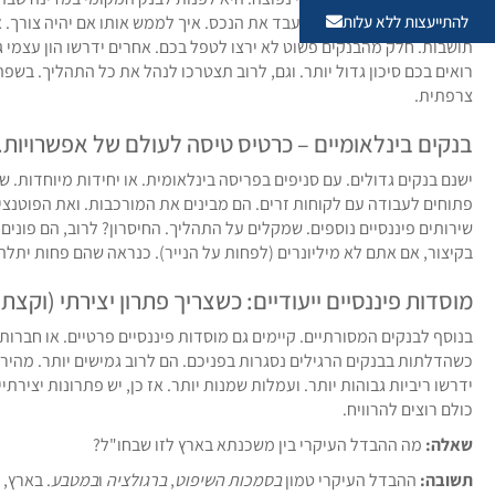
להתייעצות ללא עלות
הסיכונים. הוא יודע איך לשעבד את הנכס. איך לממש אותו אם יהיה צורך. 
תושבות. חלק מהבנקים פשוט לא ירצו לטפל בכם. אחרים ידרשו הון עצמי ג
רואים בכם סיכון גדול יותר. וגם, לרוב תצטרכו לנהל את כל התהליך. בשפ
צרפתית.
בנקים בינלאומיים – כרטיס טיסה לעולם של אפשרויות.
ישנם בנקים גדולים. עם סניפים בפריסה בינלאומית. או יחידות מיוחדות. ש
פתוחים לעבודה עם לקוחות זרים. הם מבינים את המורכבות. ואת הפוטנציאל.
שירותים פיננסיים נוספים. שמקלים על התהליך. החיסרון? לרוב, הם פונים 
בקיצור, אם אתם לא מיליונרים (לפחות על הנייר). כנראה שהם פחות יתלה
מוסדות פיננסיים ייעודיים: כשצריך פתרון יצירתי (וקצת 
בנוסף לבנקים המסורתיים. קיימים גם מוסדות פיננסיים פרטיים. או חברות
כשהדלתות בבנקים הרגילים נסגרות בפניכם. הם לרוב גמישים יותר. מהירים 
ידרשו ריביות גבוהות יותר. ועמלות שמנות יותר. אז כן, יש פתרונות יצירת
כולם רוצים להרוויח.
שאלה:
מה ההבדל העיקרי בין משכנתא בארץ לזו שבחו"ל?
תשובה:
ההבדל העיקרי טמון
בסמכות השיפוט
,
ברגולציה
ו
במטבע
. בארץ,