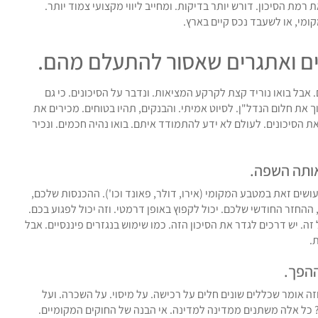
ת הסיכון. דורש יותר בדיקות. ומחייב ליווי מקצועי צמוד יותר.
ומי, או לשעבד נכס קיים בארץ.
נים ואתגרים שאסור להתעלם מהם.
. אבל בואו נוריד קצת לקרקע המציאות. ונדבר על הסיכונים. כי גם
ך את חלום הנדל"ן. לסיוט אמיתי. והבנקים, תהיו בטוחים. מכירים את
 את הסיכונים. לעולם לא ידע להתמודד איתם. בואו נהיה חכמים. ונכיר
ותה השפה.
ושים זאת במטבע המקומי (אירו, דולר, פאונד וכו'). ההכנסות שלכם,
חזר החודשי שלכם. יכול לקפוץ באופן דרמטי. וזה יכול לפגוע בכם.
 זה. יש דרכים לגדר את הסיכון הזה. כמו שימוש בנגזרים פיננסיים. אבל
.
ההפך.
 אומר שכללים שונים חלים על רכישה. על מיסוי. על השכרה. ועל
? כל אלה משתנים ממדינה למדינה. אי הבנה של החוקים המקומיים.