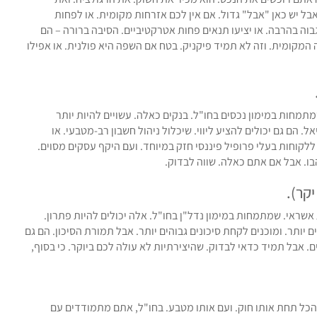
אבל יש כאן "אבל" גדול. אם אין לכם אזרחות מקומית. או לפחות
בוה בהרבה. או יציעו תנאים פחות אטרקטיביים. הסיבה ברורה – הם
ה המקומית. וזה לא תמיד פיקניק. בטח אם השפה היא פולנית. או אפילו
מתמחות במימון נכסים בחו"ל. בנקים כאלה. עשויים להיות יותר
 הם גם יכולים להציע ליווי. שיכלול ניהול חשבון רב-מטבעי. או
ללקוחות בעלי פרופיל פיננסי חזק במיוחד. ועם היקף עסקים מסוים.
בו. אבל אם אתם כאלה. שווה לבדוק.
יקר).
 אשראי. שמתמחות במימון נדל"ן בחו"ל. אלה יכולים להיות פתרון.
יותר. ומוכנים לקחת סיכונים גבוהים יותר. אבל תמורת הסיכון. הם גם
יים. אבל תמיד כדאי לבדוק. שהיצירתיות לא עולה לכם ביוקר. כי בסוף,
 הכל תחת אותו חוק. ועם אותו מטבע. בחו"ל, אתם מתמודדים עם