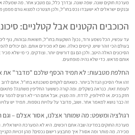
מערכת חוקים שונה. שפה שונה. ובדרך כלל, גם מטבע אחר. מה שמעלה את רמ
ובנקים ישראלים לא ישעבדו נכס בחו"ל, ולכן תצטרכו למצוא גורם מממן מק
הכוכבים הקטנים אבל קטלניים: סיכו
עד עכשיו, הכל נשמע ורוד, נכון? השקעות בחו"ל, תשואות גבוהות, נוף לים
בעולם הכי זוהר שיש. קיימים כאלה. ואם לא מכירים אותם. הם יכולים להפו
הסיכונים האלה היטב. ולכן הם גם דורשים יותר. וצודקים. כי מי שלא מכיר
אותם מראש. כדי שלא נהיה מופתעים.
החלפת מטבעות: לא תמיד הכסף שלכם "מדבר" את א
זהו אולי הסיכון הגדול ביותר. כשאתם לוקחים משכנתא בחו"ל. אתם לרוב ע
לעומת זאת. כנראה בשקלים. ומה קורה כששער החליפין משתנה? פתאום, הה
חזק בכיס. או לחילופין, לרדת. וזה מצוין. אבל אתם הרי לא רוצים להמר על
זה כבר נושא למאמר אחר. ושוב, מדובר על עלויות נוספות. תמיד יש עלויות
רגולציה ומשפט: מה שמותר אצלנו, אסור אצלם – וגם 
מערכת החוקים במדינה שבה אתם רוכשים. היא לא המערכת הישראלית. וזה
מכירה. מה מותר ומה אסור? איך מתבצע רישום נכסים? מהן זכויות הקניין