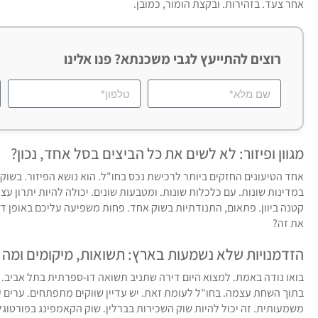
אחר צעד. בזהירות. ובקצת הומור, כמובן.
רוצים להתייעץ לגבי משכנתא? פנו אלינו
מגוון ופיזור: לא לשים את כל הביצים בסל אחד, נכון?
אחד הטיעונים החזקים ביותר לרכישת נכס בחו"ל. הוא נושא הפיזור. בשוק
במדינות שונות. עם כלכלות שונות. ומטבעות שונים. יכולה להיות יתרון ע
קטנה ביוון. פתאום, התנודתיות בשוק אחד. פחות משפיעה עליכם באופן דר
את זה?
הזדמנויות שלא נשמעות בארץ: תשואות, מיקומים ומה 
בואו נודה באמת. למצוא היום דירה שתניב תשואה דו-ספרתית בתל אביב.
בתוך השחת עצמה. בחו"ל לעומת זאת. יש עדיין שווקים מתפתחים. ערים ע
משמעותית. זה יכול להיות שוק השכירות בברלין. שוק הקאמפינג בפורטוגל.