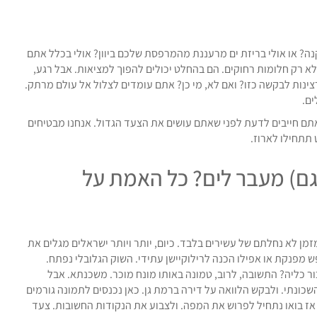
 או אולי בריזת ים מרעננת מהמרפסת שלכם ביוון? אולי בכלל אתם
לא רק חלומות רחוקים. הם בהחלט יכולים להפוך למציאות. אבל רגע,
נות לבקשה כזו? ואם לא, מי כן? אתם עומדים לצלול אל עולם מרתק.
ים.
תם חייבים לדעת לפני שאתם עושים את הצעד הגדול. אנחנו מבטיחים
 תתחילו לארוז.
גם) מעבר לים? כל האמת על
מזמן לא נחלתם של עשירים בלבד. כיום, יותר ויותר ישראלים מגלים את
פש מפנקת או אפילו הכנה לרילוקיישן עתידי. השוק הגלובלי נפתח.
ר כליה? התשובה, לרוב, טמונה באותו מונח מוכר. משכנתא. אבל
כונתי. ולבקש הלוואה על דירה ברמת גן. כאן נכנסים לתמונה גורמים
אז בואו נתחיל לפרוש את המפה. ולצבוע את הנקודות החשובות. צעד