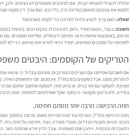
עלולה להוביל לטעויות יקרות. וגם לסיבוכים משפטיים לא נעימים. ולכן, י
למצוא את עצמכם פתאום במדינה זרה. בלי נכס. ועם עורך דין מקומי שצוע
שאלה:
האם צריך להגיע פיזית למדינה כדי לקחת משכנתא?
תשובה:
בעבר, כמעט תמיד. היום, לא בהכרח. בנקים רבים. במיוחד בנקים
מרחוק. באמצעות שיחות וידאו. חתימה דיגיטלית. ושליחת מסמכים. עם זאת
לחתימה על מסמכים מסוימים. תמיד כדאי לוודא זאת מראש. כדי לא לתפוס 
הטריקים של הקוסמים: היבטים משפטיי
אם חשבתם שסיימנו עם העניינים המורכבים. טעיתם ובגדול. כי עכשיו אנחנו
להתרחק ממנו. אבל כשקונים נכס בחו"ל. אין מנוס. שני התחומים האלה. 
מצוינת. לעסקה עם חור בכיס. או גרוע מזה. לעסקה שתסבך אתכם עם הרשוי
במידע. ולא בייעוץ מקצועי. כי בסוף. שקל ששילמתם למומחה. שווה הרב
חוזה הרכישה: הרבה יותר מסתם חתימה.
חוזה הרכישה בחו"ל. הוא לא עוד חוזה שכירות פשוט. מדובר במסמך משפטי
הנכס. זכויות וחובות הצדדים. מועדי מסירה. ועוד. חתימה על חוזה כזה. ל
התאבדות פיננסית. וייתכן שגם משפטית. עורך הדין יוודא שהחוזה כשר. הו