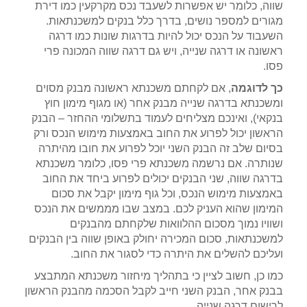
שווה, כלומר יש אפשרות לשעבד נכס מקרקעין כמו דירת
מגורים למספר נושים, בדרך כלל בנקים למשכנתאות.
השעבוד על הנכס יכול להיות בדרגות שונות כמו דרגה
ראשונה או דרגה שנייה, ויש גם דרגה שווה המכונה פרי
פסו.
כך לדוגמה
, אם לקחתם משכנתא ראשונה מבנק מסוים
ומשכנתא בדרגה שנייה מבנק אחר (או מגוף מימון חוץ
בנקאי), ואינכם מצליחים לעמוד בתשלומי ההחזר – הבנק
הראשון יכול לפרוע את החוב באמצעות מימוש הנכס ורק
בסיום שלב זה הבנק השני יוכל לפרוע את חובו מהיתרה
שנותרה. אם נרשמה משכנתא פרי פסו, כלומר משכנתא
בדרגה שווה, שני הבנקים יכולים לפרוע ביחד את החוב
באמצעות מימוש הנכס, וכל גוף מימון יקבל את סכום
המימון שהוא העניק לכם. במצב שבו מממשים את הנכס
ושוויו נמוך מסכום ההלוואות שלקחתם מהבנקים
למשכנתאות, סכום המכירה יחולק באופן שווה בין הבנקים
ועליכם להשלים את היתרה כדי לסגור את החוב.
כמו כן, חשוב לציין כי בתהליך מיחזור משכנתא המתבצע
בבנק אחר, הבנק השני חייב לקבל הסכמה מהבנק הראשון
לרישום דרגה שנייה.