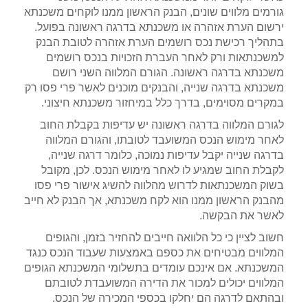
גורמים מלווים שונים, הבנק הראשון ממנו לוקחים משכנתא
ירשום הערת אזהרה או משכנתא בדרגה ראשונה בפועל.
בתהליך רכישת נכס רושמים הערת אזהרה לטובת הבנק
למשכנתאות ורק לאחר העברת הזכויות בנכס רושמים
משכנתא בדרגה ראשונה. הגורם המלווה השני רושם
משכנתא בדרגה שנייה, והבנקים מוכנים לאשר פרי פסו רק
במקרים מסוימים, בדרך כלל במיחזור משכנתא חיצוני.
לגורם המלווה בדרגה ראשונה יש עדיפות בקבלת החוב
לאחר מימוש הנכס המשועבד לטובתו, והגורם המלווה
בדרגה שנייה יקבל עדיפות נמוכה, כלומר דרגה שנייה,
לקבלת החוב שמגיע לו לאחר מימוש הנכס. לכן, מקובל
בשוק המשכנתאות לדרוש מהלווה להשיג אישור פרי פסו
מהבנק הראשון ממנו הוא לקח משכנתא, אך הבנק לא חייב
לאשר את הבקשה.
חשוב לציין כי כל הלוואה חייבים להחזיר בזמן, והגופים
המלווים מבטיחים את כספם באמצעות שעבוד הנכס כנגד
המשכנתא. אם אינכם עומדים בתשלומי המשכנתא הגופים
המלווים יכולים למכור את הדירה המשועבדת לטובתם
ובהתאם לדרגה הם יחלקו בכספי המכירה של הנכס.