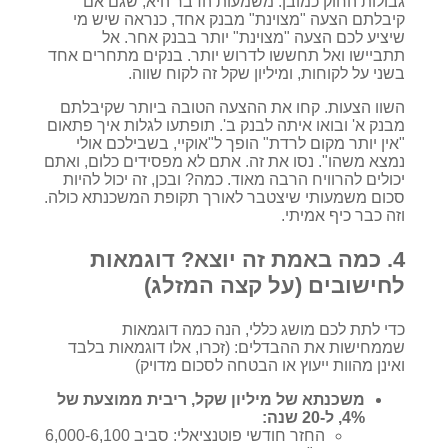
גבולות החוק כמובן. משמעות הדבר היא, שגם אם
קיבלתם הצעה "מצוינת" מבנק אחד, כנראה שיש מי
שיציע לכם הצעה "מצוינת" יותר בבנק אחר. אל
תתביישו ואל תחששו לדרוש יותר. בנקים מתחרים אחד
בשני על לקוחות, ומיליון שקל זה לקוח שווה.
השוו הצעות. קחו את ההצעה הטובה ביותר שקיבלתם
מבנק א' ובואו איתה לבנק ב'. תופתעו לגלות איך פתאום
"אין יותר מקום לרדת" הופך ל"אוקיי, בשבילכם אולי
נמצא משהו". נסו את זה. אתם לא מפסידים כלום, ואתם
יכולים להרוויח הרבה מאוד. כמה? ובכן, זה יכול להיות
סכום משמעותי שיצטבר לאורך תקופת המשכנתא כולה.
וזה כבר כיף אמיתי.
4. כמה באמת זה יוצא? דוגמאות
לחישובים (על קצה המזלג)
כדי לתת לכם מושג כללי, הנה כמה דוגמאות
שממחישות את ההבדלים: (זכרו, אלו דוגמאות בלבד
ואינן מהוות ייעוץ או הבטחה לסכום מדויק)
משכנתא של מיליון שקל, ריבית ממוצעת של
4%, ל-20 שנה:
החזר חודשי פוטנציאלי: סביב 6,000-6,100