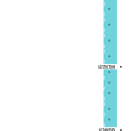
משכנתא
משכנתא
לכל
מטרה
משכנתא
לנכס
מסחרי
הלוואות
בערבות
המדינה
משכנתא
הפוכה
אודותינו
קצת
עלינו
ממליצים
עלינו
פריים
משכנתאות
בתקשורת
סיפורי
הצלחה
משרות
בפריים
מחשבון