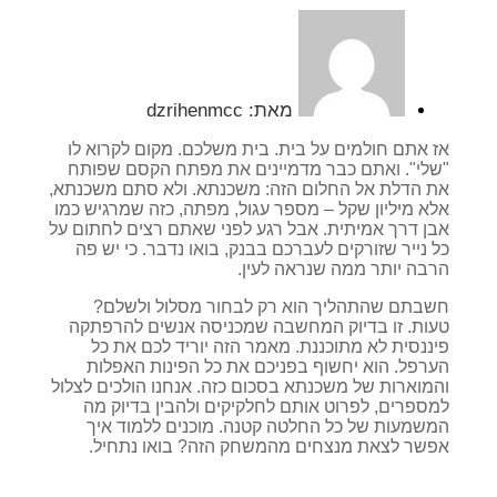
מאת:
dzrihenmcc
אז אתם חולמים על בית. בית משלכם. מקום לקרוא לו
"שלי". ואתם כבר מדמיינים את מפתח הקסם שפותח
את הדלת אל החלום הזה: משכנתא. ולא סתם משכנתא,
אלא מיליון שקל – מספר עגול, מפתה, כזה שמרגיש כמו
אבן דרך אמיתית. אבל רגע לפני שאתם רצים לחתום על
כל נייר שזורקים לעברכם בבנק, בואו נדבר. כי יש פה
הרבה יותר ממה שנראה לעין.
חשבתם שהתהליך הוא רק לבחור מסלול ולשלם?
טעות. זו בדיוק המחשבה שמכניסה אנשים להרפתקה
פיננסית לא מתוכננת. מאמר הזה יוריד לכם את כל
הערפל. הוא יחשוף בפניכם את כל הפינות האפלות
והמוארות של משכנתא בסכום כזה. אנחנו הולכים לצלול
למספרים, לפרוט אותם לחלקיקים ולהבין בדיוק מה
המשמעות של כל החלטה קטנה. מוכנים ללמוד איך
אפשר לצאת מנצחים מהמשחק הזה? בואו נתחיל.