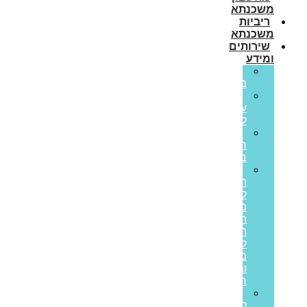
משכנתא
ריביות
משכנתא
שירותים
ומידע
גרירת
משכנתא
הון
עצמי
למשכנתא
משכנתא
חוץ
בנקאית
איחוד
הלוואות
לבעלי
משכנתאות:
המדריך
המלא
ליציאה
מחובות
ותזרים
חיובי
הלוואות
לעסקים