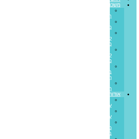
משכנתאות
משכנתא
חדשה
מחזור
משכנתא
משכנתא
לכל
מטרה
משכנתא
לנכס
מסחרי
הלוואות
בערבות
המדינה
משכנתא
הפוכה
אודותינו
קצת
עלינו
ממליצים
עלינו
פריים
משכנתאות
בתקשורת
סיפורי