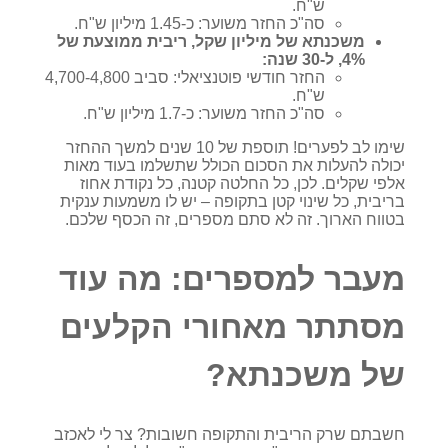
ש"ח.
סה"כ החזר משוער: כ-1.45 מיליון ש"ח.
משכנתא של מיליון שקל, ריבית ממוצעת של
4%, ל-30 שנה:
החזר חודשי פוטנציאלי: סביב 4,700-4,800
ש"ח.
סה"כ החזר משוער: כ-1.7 מיליון ש"ח.
שימו לב לפערים! תוספת של 10 שנים למשך ההחזר
יכולה להעלות את הסכום הכולל שתשלמו בעוד מאות
אלפי שקלים. לכן, כל החלטה קטנה, כל נקודת אחוז
בריבית, כל שינוי קטן בתקופה – יש לו משמעות ענקית
בטווח הארוך. זה לא סתם מספרים, זה הכסף שלכם.
מעבר למספרים: מה עוד
מסתתר מאחורי הקלעים
של משכנתא?
חשבתם שרק הריבית והתקופה חשובות? צר לי לאכזב