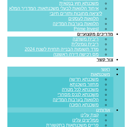
משכנתא חוץ בנקאית
איחוד הלוואות לבעלי משכנתאות: המדריך המלא
ליציאה מחובות ותזרים חיובי
הלוואות לעסקים
הלוואות בערבות המדינה
Prime Invest
מדריכים מקצועיים
ריבית משתנה
ריבית נומינלית
מדד תשומות הבנייה תחזית לשנת 2024
מס רכישה דירה ראשונה
צור קשר
ראשי
משכנתאות
משכנתא חדשה
מחזור משכנתא
משכנתא לכל מטרה
משכנתא לנכס מסחרי
הלוואות בערבות המדינה
משכנתא הפוכה
אודותינו
קצת עלינו
ממליצים עלינו
פריים משכנתאות בתקשורת