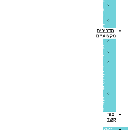
הלוואות
בערבות
המדינה
Prime
Invest
מדריכים
מקצועיים
ריבית
משתנה
ריבית
נומינלית
מדד
תשומות
הבנייה
תחזית
לשנת
2024
מס
רכישה
דירה
ראשונה
צור
קשר
ראשי