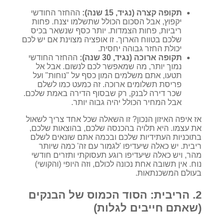
תקופה קצרה (נגיד, 15 שנה):
ההחזר החודשי
יקפוץ, אבל הסכום הכולל שתשלמו יצנח. פחות
ריביות, פחות הצמדות. יותר כסף שנשאר בכיס
שלכם בטווח הארוך. זו אופציה מצוינת אם יש לכם
יכולת החזר גבוהה יחסית.
תקופה ארוכה (נגיד, 30 שנה):
ההחזר החודשי
נמוך יותר, מה שמאפשר לכם לנשום. אבל אל
תטעו, אתם משלמים המון כסף על "נוחות" ועל
פריסת תשלומים ארוכה. זה כמעט כמו לשלם
שכר דירה לבנק, רק שבסוף הדירה באמת שלכם.
אבל המחיר הכולל יהיה גבוה יותר.
אז איפה האיזון הנכון? זו השאלה שכל אחד צריך לשאול
את עצמו. היא תלויה בהכנסה שלכם, בהוצאות שלכם,
בתוכניות העתידיות שלכם ובכמה אתם שונאים לשלם
ריבית. יש כאלה שיעדיפו 'לגמור עם זה' כמה שיותר
מהר, ויש כאלה שיעדיפו רוגע תעסוקתי ותזרים חודשי
נוח. אין תשובה אחת נכונה לכולם, וזה היופי (והקושי)
בעולם המשכנתאות.
2. הריבית: הסוד הכמוס של הבנקים
(שאתם חייבים לגלות)