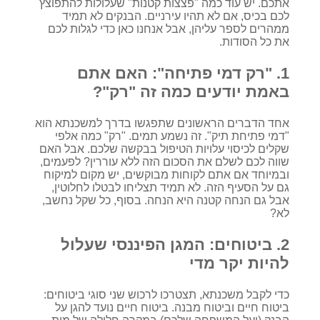
אתכם. יש עוד כמה "פצצות קטנות" שעלולות להתפוצץ
לכם בכיס, אם לא תהיו עירניים. הבנקים לא תמיד
ממהרים לספר עליהן, אבל אנחנו כאן כדי לגלות לכם
את כל הסודות.
1. "רק דמי פתיחה": האם אתם
באמת יודעים כמה זה "רק"?
אחד הדברים הראשונים שתפגשו בדרך למשכנתא הוא
"דמי פתיחת תיק". זה נשמע תמים. "רק" כמה אלפי
שקלים לכיסוי עלויות הטיפול בבקשה שלכם. אבל האם
שווה לכם לשלם את הסכום הזה ללא עוררין? לפעמים,
ובמיוחד אם אתם לקוחות מבוקשים, יש מקום למיקוח
גם על הסעיף הזה. לא תמיד תצליחו לבטלו לחלוטין,
אבל גם הנחה קטנה היא הנחה. בסוף, כל שקל נחשב,
לא?
2. ביטוחים: המגן הפיננסי שעלול
להיות יקר מדי
כדי לקבל משכנתא, תצטרכו לרכוש שני סוגי ביטוחים:
ביטוח חיים וביטוח מבנה. ביטוח חיים נועד להגן על