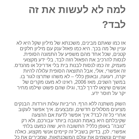
למה לא לעשות את זה
לבד?
אז כמו שאתם מבינים, משכנתא של מיליון שקל היא לא
עניין של מה בכך. היא כמו פאזל ענק עם מיליון חלקים
קטנים, שכל אחד מהם משפיע על התמונה הסופית.
לנסות להרכיב את הפאזל הזה לבד, בלי ידע מקצועי
מעמיק, זה כמו לנסות לבנות בית בלי אדריכל או מהנדס.
זה אפשרי, אולי, אבל התוצאה הסופית עלולה להיות
יקרה, רעועה, ובאופן כללי – לא משהו שתרצו לגור בו.
במשך השנים, מאז 2006, ראינו לא מעט מקרים של
אנשים שיצאו לדרך לבד, וגילו שהם פשוט שילמו מחיר
יקר על חוסר ידע.
השוק משתנה ללא הרף. הריביות עולות ויורדות. הבנקים
מציעים מסלולים חדשים, ומבצעים. איך אפשר לעקוב
אחרי כל זה לבד? איך אפשר לדעת אם ההצעה
שקיבלתם היא באמת הטובה ביותר עבורכם, ולא רק
"טובה" באופן כללי? התשובה היא, שזה כמעט בלתי
אפשרי. לכן, בדיוק בשביל זה קיימים אנשי מקצוע. כאלה
שחיים ונושמים את עולם המשכנתאות. שמכירים את כל