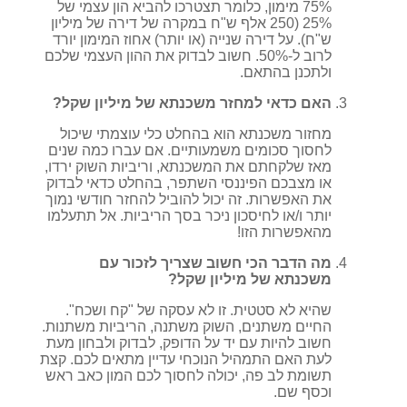
75% מימון, כלומר תצטרכו להביא הון עצמי של
25% (250 אלף ש"ח במקרה של דירה של מיליון
ש"ח). על דירה שנייה (או יותר) אחוז המימון יורד
לרוב ל-50%. חשוב לבדוק את ההון העצמי שלכם
ולתכנן בהתאם.
האם כדאי למחזר משכנתא של מיליון שקל?
מחזור משכנתא הוא בהחלט כלי עוצמתי שיכול
לחסוך סכומים משמעותיים. אם עברו כמה שנים
מאז שלקחתם את המשכנתא, וריביות השוק ירדו,
או מצבכם הפיננסי השתפר, בהחלט כדאי לבדוק
את האפשרות. זה יכול להוביל להחזר חודשי נמוך
יותר ו/או לחיסכון ניכר בסך הריביות. אל תתעלמו
מהאפשרות הזו!
מה הדבר הכי חשוב שצריך לזכור עם
משכנתא של מיליון שקל?
שהיא לא סטטית. זו לא עסקה של "קח ושכח".
החיים משתנים, השוק משתנה, הריביות משתנות.
חשוב להיות עם יד על הדופק, לבדוק ולבחון מעת
לעת האם התמהיל הנוכחי עדיין מתאים לכם. קצת
תשומת לב פה, יכולה לחסוך לכם המון כאב ראש
וכסף שם.