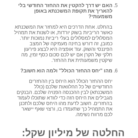
האם יש דרך להקטין את ההחזר החודשי בלי
להאריך את תקופת המשכנתא באופן
משמעותי?
בהחלט. אחת הדרכים היא למחזר את המשכנתא
כאשר הריביות בשוק יורדות, או לשנות את תמהיל
המסלולים למסלולים בעלי ריביות נמוכות יותר.
כמובן, זה דורש בחינה מעמיקה של המצב
הפיננסי והשוק. עוד אופציה היא לבצע פירעון
חלקי של הקרן אם יש לכם סכום כסף זמין, מה
שיקטין משמעותית את ההחזר.
מהו "יחס ההחזר הכולל" ולמה הוא חשוב?
יחס ההחזר הכולל הוא היחס בין ההחזרים
החודשיים של כל ההלוואות שלכם (כולל
המשכנתא) לבין ההכנסה הפנויה שלכם. הבנקים
מגבילים את היחס הזה כדי לוודא שתוכלו לעמוד
בהחזרים. חשוב לדעת מהו היחס שלכם ולתכנן
את התמהיל כך שתעמדו בו, ורצוי שאף יישאר
לכם מרווח נשימה.
החלטה של מיליון שקל: