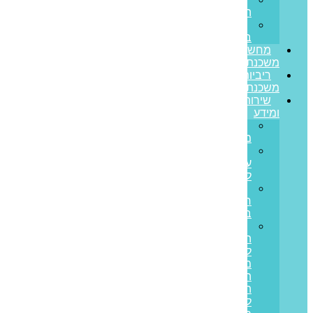
הצלחה
משרות
בפריים
מחשבון
משכנתא
ריביות
משכנתא
שירותים
ומידע
גרירת
משכנתא
הון
עצמי
למשכנתא
משכנתא
חוץ
בנקאית
איחוד
הלוואות
לבעלי
משכנתאות:
המדריך
המלא
ליציאה