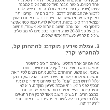
הבנק (ועל המשפחה שלכם) במקרה חלילה של מות
אחד הלווים. ביטוח מבנה נועד לכסות נזקים למבנה
עצמו (שריפה, רעידת אדמה וכו'). הבנקים יציעו לכם
לרכוש את הביטוחים דרכם, ולרוב הם יהיו יקרים יותר
באופן משמעותי מאשר אם הייתם רוכשים אותם באופן
עצמאי דרך סוכן ביטוח. תתפלאו לדעת כמה כסף אפשר
לחסוך כאן. ואם אתם חושבים ש"זה לא משנה", תחשבו
שוב. על פני 20-30 שנה, מדובר בסכומים לא מבוטלים
שיכולים להגיע לעשרות אלפי שקלים.
3. עמלת פירעון מוקדם: להתחתן קל,
להתגרש יקר?
מה אם יום אחד תחליטו שאתם רוצים להיפטר
מהמשכנתא המעיקה הזו? קיבלתם ירושה, בונוס
שמנמן, או פשוט הרווחתם בלוטו. אתם רוצים לסגור את
המשכנתא ולחגוג את החופש הפיננסי. אבל רגע, הבנק
עלול לדרוש מכם "קנס" על כך שאתם מחזירים לו את
הכסף לפני הזמן. זוהי עמלת פירעון מוקדם. היא לא
תמיד קיימת, והיא תלויה בסוג המסלול שבחרתם
ובמצב הריביות בשוק. חשוב מאוד להבין את התנאים
הללו מראש, כדי לא להיות מופתעים כשיום אחד תרצו
להיפרד יפה.