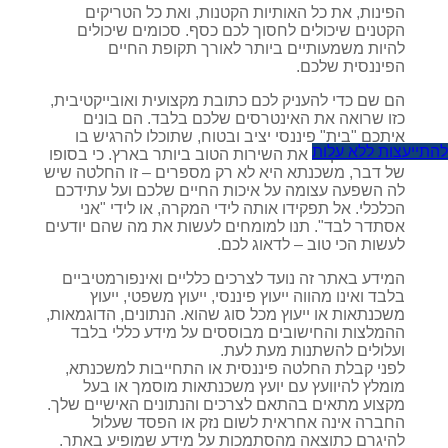
הפינות, את כל האותיות הקטנות, ואת כל הטריקים
הקטנים שיכולים לחסוך לכם כסף. סכומים שיכולים
להיות משמעותיים ביותר לאורך תקופת החיים
הפיננסית שלכם.
הם שם כדי להעניק לכם כתובת מקצועית ואובייקטיבית,
כזו שרואה את האינטרסים שלכם בלבד. הם בונים
איתכם "בית" פיננסי יציב ובטוח, שתוכלו להרגיש בו
להתייעצות ללא עלות
בטוחים ולקבל את השירות הטוב ביותר בארץ. כי בסופו
של דבר, משכנתא היא לא רק מספרים – זו החלטה שיש
לה השפעה עצומה על איכות החיים שלכם ועל עתידכם
הכלכלי. אל תפקידו אותה לידי המקרה, או לידי "אני
אסתדר לבד". תנו למומחים לעשות את מה שהם יודעים
לעשות הכי טוב – לדאוג לכם.
המידע באתר זה נועד לצרכים כלליים ואינפורמטיביים
בלבד ואינו מהווה ייעוץ פיננסי, ייעוץ משפטי, ייעוץ
משכנתאות או ייעוץ מכל סוג שהוא. הנתונים, הדוגמאות,
ההמלצות והחישובים מבוססים על מידע כללי בלבד
ועלולים להשתנות מעת לעת.
לפני קבלת החלטה פיננסית או התחייבות למשכנתא,
מומלץ להיוועץ עם יועץ משכנתאות מוסמך או בעל
מקצוע מתאים בהתאם לצרכים והנתונים האישיים שלך.
החברה אינה אחראית לשום נזק או הפסד שעלול
להיגרם כתוצאה מהסתמכות על מידע שמופיע באתר.