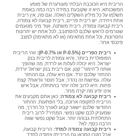
הריבית היא הכוכבת הבלתי מעורערת של מופע
המשכנתא. היא זו שקובעת במידה רבה כמה באמת
תשלמו על כל מיליון השקלים האלה. וגם פה, אין ריבית
אחת ויחידה. יש ריבית פריים, ריבית קבועה לא צמודה,
ריבית קבועה צמודה, ריבית משתנה, ועוד מיני מטעמים
שגורמים לראש שלכם להסתובב. לכל אחת יש יתרונות
וחסרונות, וכל אחת מתאימה (או לא מתאימה) למצב
פיננסי אחר.
ריבית הפריים (P-0.5% או P-0.7%):
זוהי הריבית
הפופולרית ביותר, והיא צמודה לריבית בנק
ישראל. היא יכולה לעלות או לרדת, מה שהופך
אותה ל"הימור" קטן. אם ריבית בנק ישראל יורדת,
ההחזר שלכם יורד. אם היא עולה, גם ההחזר
עולה. גמישות זה נהדר, אבל חוסר וודאות? קצת
פחות. היא לרוב זולה יותר בהתחלה, אבל איש
אינו יודע מה יקרה מחר.
ריבית קבועה לא צמודה:
כאן אתם מקבעים את
הריבית לתקופה ארוכה, בלי הפתעות. ההחזר
החודשי שלכם יישאר קבוע לאורך כל הדרך, מה
שמעניק לכם שקט נפשי. המחיר? לרוב ריבית
התחלתית גבוהה יותר. אבל שקט נפשי שווה
הרבה כסף, לא?
ריבית קבועה צמודה למדד:
הריבית קבועה,
אבל הקרן (ומכאן גם הריבית) צמודה למדד