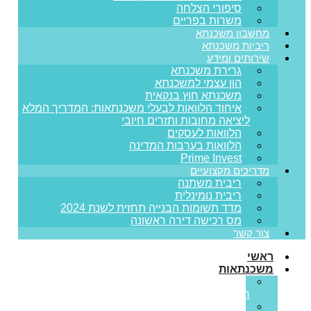
סיפורי הצלחה
משרות בפריים
מחשבון משכנתא
ריביות משכנתא
שירותים ומידע
גרירת משכנתא
הון עצמי למשכנתא
משכנתא חוץ בנקאית
איחוד הלוואות לבעלי משכנתאות: המדריך המלא
ליציאה מחובות ותזרים חיובי
הלוואות לעסקים
הלוואות בערבות המדינה
Prime Invest
מדריכים מקצועיים
ריבית משתנה
ריבית נומינלית
מדד תשומות הבנייה תחזית לשנת 2024
מס רכישה דירה ראשונה
צור קשר
ראשי
משכנתאות
משכנתא
חדשה
מחזור