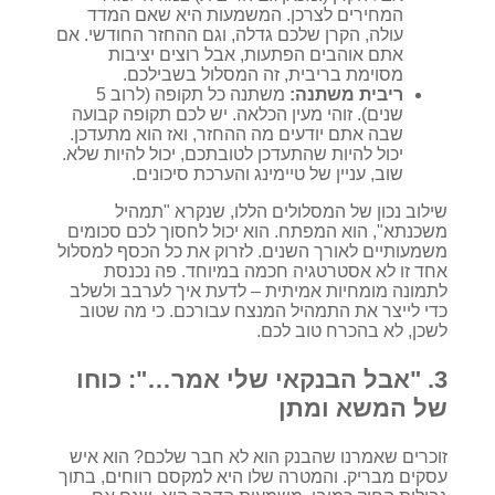
המחירים לצרכן. המשמעות היא שאם המדד
עולה, הקרן שלכם גדלה, וגם ההחזר החודשי. אם
אתם אוהבים הפתעות, אבל רוצים יציבות
מסוימת בריבית, זה המסלול בשבילכם.
ריבית משתנה:
משתנה כל תקופה (לרוב 5
שנים). זוהי מעין הכלאה. יש לכם תקופה קבועה
שבה אתם יודעים מה ההחזר, ואז הוא מתעדכן.
יכול להיות שהתעדכן לטובתכם, יכול להיות שלא.
שוב, עניין של טיימינג והערכת סיכונים.
שילוב נכון של המסלולים הללו, שנקרא "תמהיל
משכנתא", הוא המפתח. הוא יכול לחסוך לכם סכומים
משמעותיים לאורך השנים. לזרוק את כל הכסף למסלול
אחד זו לא אסטרטגיה חכמה במיוחד. פה נכנסת
לתמונה מומחיות אמיתית – לדעת איך לערבב ולשלב
כדי לייצר את התמהיל המנצח עבורכם. כי מה שטוב
לשכן, לא בהכרח טוב לכם.
3. "אבל הבנקאי שלי אמר…": כוחו
של המשא ומתן
זוכרים שאמרנו שהבנק הוא לא חבר שלכם? הוא איש
עסקים מבריק. והמטרה שלו היא למקסם רווחים, בתוך