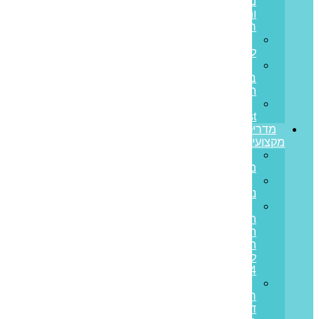
מחובות
ותזרים
חיובי
הלוואות
לעסקים
הלוואות
בערבות
המדינה
Prime
Invest
מדריכים
מקצועיים
ריבית
משתנה
ריבית
נומינלית
מדד
תשומות
הבנייה
תחזית
לשנת
2024
מס
רכישה
דירה