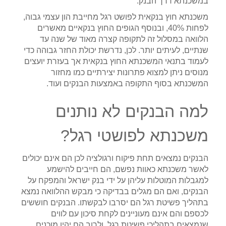
במשכנתא דרך הבנק.
משכנתא חוץ בנקאית לפושט רגל מחייבת הון עצמי גבוה,
לפחות 40%, ובנוסף הגופים החוץ בנקאיים מאשרים
הלוואה במסלול זה לתקופה קצרה מאוד של שנה עד
שנתיים, לעיתים יותר. לכן, נדרשת יכולת החזר גבוהה כדי
לעמוד בתנאי המשכנתא החוץ בנקאית אך בעזרת יועצים
מנוסים ניתן למצוא פתרונות יצירתיים כמו מחזור
המשכנתא בסוף התקופה באמצעות הבנקים ועוד.
למה הבנקים לא נותנים
משכנתא לפושטי רגל?
הבנקים נמצאים תחת פיקוח ורגולציה לכן הם אינם יכולים
לאשר משכנתא כאוות נפשם, הם חייבים להישמע
למגבלות המוטלות עליהן על ידי בנק ישראל והמפקח על
הבנקים, ואם הם מגלים בבדיקה כי מבקש ההלוואה נמצא
בתהליך פשיטת רגל הם יסרבו לבקשתו. הבנקים חוששים
לכספם והם אינם מעוניינים לקחת סיכון עם לווים
שנמצאים בתהליכי פשיטת רגל, ולרוב הם יהיו מוכנים