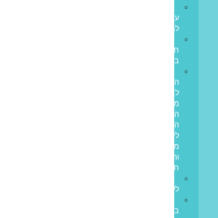
הון
עצמי
למשכנתא
משכנתא
חוץ
בנקאית
איחוד
הלוואות
לבעלי
משכנתאות:
המדריך
המלא
ליציאה
מחובות
ותזרים
חיובי
הלוואות
לעסקים
הלוואות
בערבות