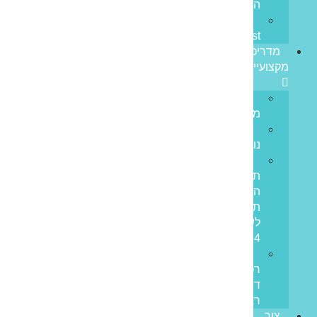
המדינה
Prime
Invest
מדריכים
מקצועיים
ריבית
משתנה
ריבית
נומינלית
מדד
תשומות
הבנייה
תחזית
לשנת
2024
מס
רכישה
דירה
ראשונה
צור