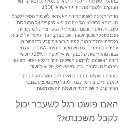
בתהליך פשיטת הרגל, להתנהל פיננסית נכון בעיקר מול
הבנקים, ולשפר את דירוג האשראי (BDI).
הדרך הנכונה לשיפור דירוג האשראי ולשיפור הסיכוי לקבל
משכנתא לפושטי רגל מהבנק היא להקפיד על התנהלות
פיננסית תקנית ונכונה. מומלץ להציג רצף של משכורות
הנכנסות לחשבון העובר ושב בבנק, דבר המעיד על יציבות
כלכלית ויכולת החזר, לפתוח הוראות קבע כדי להוכיח
עמידה בהחזרים, למצוא מקורות מימון לגיוס הון עצמי
גבוה מהדרישות של בנק ישראל (לפחות 25% לרוכשי
דירה ראשונה), להימנע משיקים חוזרים ללא כיסוי ומפיגור
בהחזרי תשלומים, כרטיסי אשראי, הלוואות ועוד.
בעזרת היועצים המנוסים של פריים משכנתאות ניתן
להשפיע לטובה על הבנק ולקבל סיוע מקצוע בנבכי
הבירוקרטיה של הבנקים ועולם המשכנתאות.
האם פושט רגל לשעבר יכול
לקבל משכנתא?