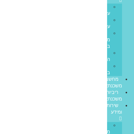
קצת
עלינו
ממליצים
עלינו
פריים
משכנתאות
בתקשורת
סיפורי
הצלחה
משרות
בפריים
מחשבון
משכנתא
ריביות
משכנתא
שירותים
ומידע
גרירת
משכנתא