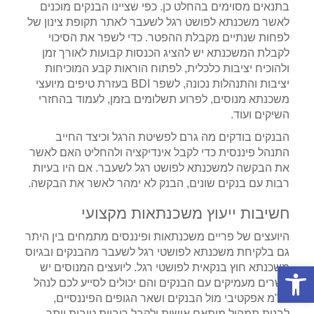
בתנאים מסוימים בהחלט כן. כפי שציינו הבנקים מוכנים
לאשר משכנתא לפושט רגל לשעבר לאתר תקופת צינון של
לפחות שנתיים מקבלת ההפטר. כדי לשפר את הסיכוי
לקבלת המשכנתא יש להציג הכנסות קבועות לאורך זמן
ולהוכיח יציבות כלכלית, לפתוח הוראות קבע המוכיחות
יציבות והתנהלות נכונה, לשפר BDI בעזרת טיפים מיועצי
משכנתא מנוסים, לפרוע תשלומים בזמן, לעמוד בהחזרי
השיקים ועוד.
הבנקים בודקים מה גרם לפשיטת הרגל וכיצד החייב
התנהל פיננסית כדי לקבל אינדיקציה ולהחליט האם לאשר
את הבקשה למשכנתא לפושט רגל לשעבר. אם היו בעיות
רבות עם בנקים שונים, הבנק לא ימהר לאשר את הבקשה.
חשיבות ייעוץ משכנתאות מקצועי
היועצים של פריים משכנתאות ופיננסים מתמחים בין היתר
גם בלקיחת משכנתא לפושטי רגל לשעבר מהבנקים ובגיוס
פתח סרגל נגישות
משכנתא חוץ בנקאית לפושטי רגל. ליועצים המנוסים יש
קשרים מעמיקים עם הבנקים והם יכולים לסייע לכם לנהל
מו"מ אפקטיבי מול הבנקים ושאר הגופים הפיננסיים,
לבנות תמהיל מותאם אישית ולקבל ריביות טובות יותר.