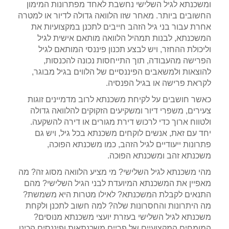
ומשכנתא לגיל השלישי נחשבת לאחד מפתרונות המימון
החשובים ביותר. מאחר שזו הלוואה גדולה לדיור או למטרה
אחרת עבור בני גיל הזהב חייבים לתכנן במקצועיות את
המשכנתא, לבנות תמהיל הלוואה מותאם אישית לגיל
וליכולת ההחזר, ויש לבצע תכנון פיננסי המותאם לגיל
הפרישה מהעבודה, תוך התייחסות נכונה להכנסות,
להוצאות ולמשאבים הפיננסיים של הלווים בגיל מבוגר,
לקראת פרישה או בגיל הפנסיה.
כאשר חושבים על לקיחת משכנתא לרוב מדמיינים זוגות
צעירים, משפרי דיור ומשקיעים הזקוקים להלוואה גדולה
ולטווח ארוך כדי לרכוש דירת מגורים או דירה להשקעה.
יחד עם זאת, אנשים לוקחים משכנתא בכל גיל, ויש גם
פתרונות ייעודיים לגיל הזהב, כמו משכנתא הפוכה,
משכנתא זהב ומשכנתא הפוכה.
מהי משכנתא לגיל השלישי? מי מציע הלוואה מסוג זה? מה
מאפיין את המשכנתא המיועדת לבני הגיל השלישי? מהם
התנאים לקבלת המשכנתא? לאילו מטרות היא משמשת?
מה היתרונות והחסרונות שלה? למה חשוב לתכנן ולקחת
משכנתא לגיל השלישי בעזרת יועצי משכנתא מנוסים?
המומחים המקצועיים של פריים משכנתאות ופיננסים הכינו