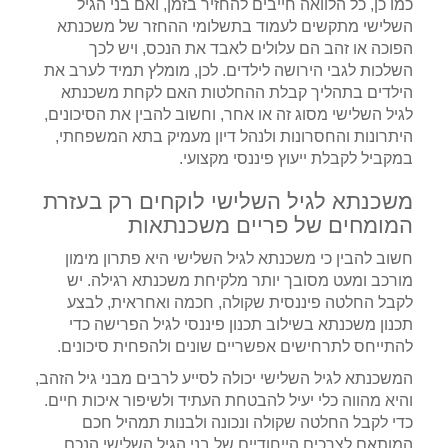
כמו כן, כל הלוואה חייבים להחזיר בזמן, ואם בני הגיל
השלישי מתקשים לעמוד בתשלומי ההחזר של משכנתא
הפוכה או זהב הם עלולים לאבד את הנכס, ויש לכך
השלכות לגבי הירושה לילדים. לכן, מומלץ תמיד לערב את
הילדים בתהליך קבלת ההחלטות האם לקחת משכנתא
לגיל השלישי מסוג זה או אחר, וחשוב להבין את הסיכונים,
היתרונות והחסרונות ולנהל דיון מעמיק בתא המשפחתי,
במקביל לקבלת ייעוץ פיננסי מקצועי.
משכנתא לגיל השלישי לוקחים רק בעזרת
המומחים של פריים משכנתאות
חשוב להבין כי משכנתא לגיל השלישי היא פתרון מימון
מורכב ומעט מסובך יותר מלקיחת משכנתא רגילה. יש
לקבל החלטה פיננסית שקולה, חכמה ואחראית, לבצע
תכנון משכנתא בשילוב תכנון פיננסי לגיל הפרישה כדי
להתייחס לתרחישים אפשריים שונים ולהפחית סיכונים.
המשכנתא לגיל השלישי יכולה לסייע לרבים מבני גיל הזהב,
והיא מהווה כלי יעיל להבטחת העתיד ולשיפור איכות חיים.
כדי לקבל החלטה שקולה ונכונה ולבנות תמהיל חכם
המותאם לצרכים הייחודיים של בני הגיל השלישי הנכם