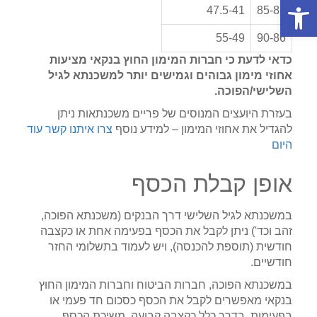
פתח סרגל נגישות
47.5-41
85-81
55-49
90-86
כדאי לדעת כי חברות המימון החוץ בנקאי מציעות
אחוזי מימון גבוהים וגמישים יותר למשכנתא לגיל
השלישי/הפוכה.
בעזרת היועצים המנוסים של פריים משכנתאות ניתן
להגדיל את אחוזי המימון – למידע נוסף
צרו איתנו קשר עוד
היום
אופן קבלת הכסף
במשכנתא לגיל השלישי דרך הבנקים (משכנתא הפוכה,
זהב וכד') ניתן לקבל את הכסף בפעימה אחת או כקצבה
חודשית (תוספת להכנסה), ויש לעמוד בתשלומי החזר
חודשיים.
במשכנתא הפוכה, חברות הביטוח וחברות המימון החוץ
בנקאי מאפשרים לקבל את הכסף כסכום חד פעמי או
בפעימות, בדרך כלל כקצבה קבועה. משיכת הכסף