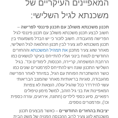
המאפיינים העיקריים של
משכנתא לגיל השלישי:
תכנון משכנתא משולב עם תכנון פיננסי לפרישה
–
חשוב לבצע תכנון משכנתא משולב עם תכנון פיננסי לגיל
הפרישה מהעבודה. חשוב לזכור כי יש הבדל משמעותי בין
תכנון משכנתא לזוג צעיר לבין תכנון ההלוואה לגיל השלישי,
מאחר שזוג צעיר מתכנן
את תמהיל המשכנתא
וההחזרים
החודשיים לטווח בינוני ועליו להתייחס בעיקר לנושאים כמו
הרחבת המשפחה, קריירה, הכנסות, לימודים וכד'. בגיל
השלישי התכנון שונה ויש להתייחס לפרמטרים שונים כמו
כושר ההשתכרות הפוחת עם הגיל, במיוחד לאחר הפרישה
מהעבודה, סוגיות בריאותיות מאחר שהמצב הבריאותי
עשוי להידרדר ככל שהגיל עולה, הוצאות לא צפויות
המאפיינות את בני גיל הזהב, למשל מימון טיפולים
רפואיים, סיוע כספי לילדים (חתונה, אירועים, עזרה כספית
וכו'), ופרמטרים נוספים.
יציבות בהחזרים החודשיים
– כאשר מבצעים תכנון
משכנתא לזוג צעיר לרוב ההכנסה הפנויה של משק הבית