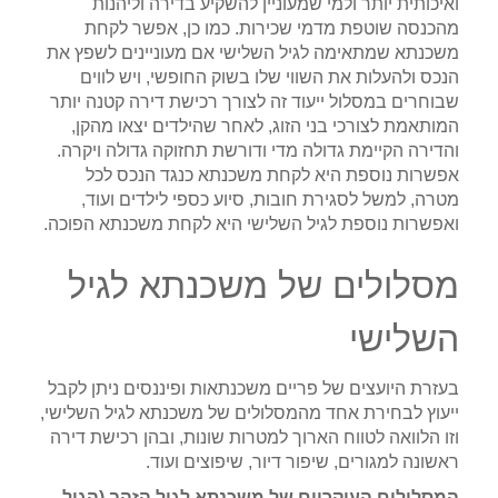
ואיכותית יותר ולמי שמעוניין להשקיע בדירה וליהנות
מהכנסה שוטפת מדמי שכירות. כמו כן, אפשר לקחת
משכנתא שמתאימה לגיל השלישי אם מעוניינים לשפץ את
הנכס ולהעלות את השווי שלו בשוק החופשי, ויש לווים
שבוחרים במסלול ייעוד זה לצורך רכישת דירה קטנה יותר
המותאמת לצורכי בני הזוג, לאחר שהילדים יצאו מהקן,
והדירה הקיימת גדולה מדי ודורשת תחזוקה גדולה ויקרה.
אפשרות נוספת היא לקחת משכנתא כנגד הנכס לכל
מטרה, למשל לסגירת חובות, סיוע כספי לילדים ועוד,
ואפשרות נוספת לגיל השלישי היא לקחת משכנתא הפוכה.
מסלולים של משכנתא לגיל
השלישי
בעזרת היועצים של פריים משכנתאות ופיננסים ניתן לקבל
ייעוץ לבחירת אחד מהמסלולים של משכנתא לגיל השלישי,
וזו הלוואה לטווח הארוך למטרות שונות, ובהן רכישת דירה
ראשונה למגורים, שיפור דיור, שיפוצים ועוד.
המסלולים העיקריים של משכנתא לגיל הזהב (הגיל