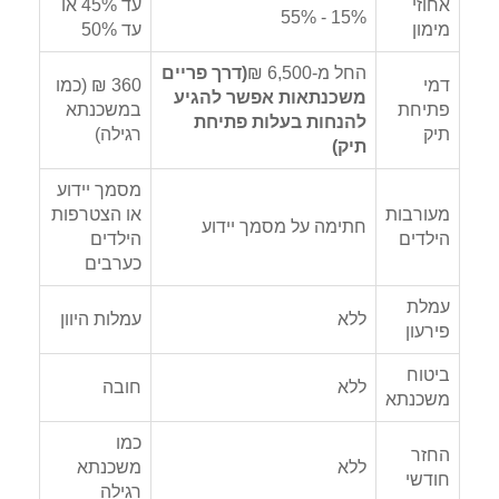
אחוזי
עד 45% או
15% - 55%
מימון
עד 50%
החל מ-6,500 ₪
(דרך פריים
דמי
360 ₪ (כמו
משכנתאות אפשר להגיע
פתיחת
במשכנתא
להנחות בעלות פתיחת
תיק
רגילה)
תיק)
מסמך יידוע
מעורבות
או הצטרפות
חתימה על מסמך יידוע
הילדים
הילדים
כערבים
עמלת
ללא
עמלות היוון
פירעון
ביטוח
ללא
חובה
משכנתא
כמו
החזר
ללא
משכנתא
חודשי
רגילה