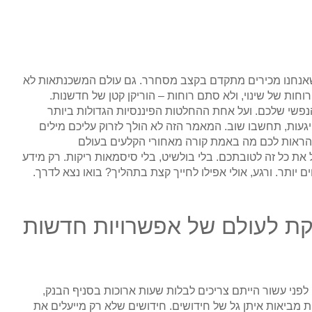
שאנחנו מכירים מתקדם בקצב מסחרר. גם עולם המשכנתאות לא
מביאה איתה רוחות של שינוי, ולא סתם רוחות – הוריקן קטן של חדשנות.
נפשי שלכם. ועל אחת ההחלטות הפיננסיות הגדולות ביותר
געות, תחשבו שוב. המאמר הזה לא הולך לזרוק עליכם מילים
להראות לכם מה באמת קורה מאחורי הקלעים בעולם
ל את כל זה לטובתכם. בלי בולשיט, בלי סיסמאות ריקות. רק מידע
 יותר. ורגע, אולי אפילו לחייך קצת בתהליך? בואו נצא לדרך.
: הצצה מרתקת לעולם של אפשרויות חדשות
פני עשור הייתם צריכים לבלות שעות ארוכות בסניף הבנק,
ת הטכנולוגיות והכלכליות מביאות איתן גל של חידושים. חידושים שלא רק מייעלים את