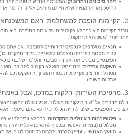
זיהוי סיכונים (ויתרונות):
המערכות החדשות טובות יותר בזיהו
לחיסכון או הזדמנויות שלא הייתם מודעים אליהן. זהו כוח אד
2. הקיימות הופכת למשתלמת: האם המשכנתא שלכם ירוקה יותר?
יותר ויותר "משכנתאות ירוקות".
תנאים מועדפים לנכסים ידידותיים לסביבה:
אם אתם מתכננ
לבית חסכוני באנרגיה (פאנלים סולאריים, בידוד מתקדם וכו')
הפיננסיים מבינים את הערך הסביבתי והכלכלי של בתים כאל
השקעה עתידית:
נכס "ירוק" הוא לא רק טוב לסביבה, הוא ג
נוטה להיות יציב ואף לעלות בטווח הארוך. זו השקעה כפולה –
אבל זה חשוב!).
3. מהפיכת השירות: הלקוח במרכז, אבל באמת?
לצרכים הספציפיים שלו, ולחוויה הכוללת. זה לא סתם סיסמה, אלא ש
פלטפורמות דיגיטליות מתקדמות:
כבר לא צריך להגיע פיזי
מסלולים (במידת האפשר ובכפוף לתנאים) – כל זה יהיה נגיש 
היועץ האנושי – עדיין הכרחי:
למרות כל הטכנולוגיה, אל תח