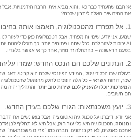
אז הבנו שהעתיד כבר כאן, והוא מביא איתו הרבה הזדמנויות. אב
את החידושים האלה ליתרון שלכם?
1. אל תפחדו מהטכנולוגיה, תאמצו אותה בחיבוק!
שמעו, אני יודע, שינוי זה מפחיד. אבל הטכנולוגיה כאן כדי לעזור ל
AI יכולות לעזור לכם. ככל שתהיו פתוחים יותר, כך תוכלו ליהנות
בפעם הראשונה – בהתחלה זה מוזר, אחר כך אי אפשר בלעדיו.
2. הנתונים שלכם הם הנכס החדש: שמרו עליהם מסודר ונכון!
בעולם שבו הכל דיגיטלי, המידע הפיננסי שלכם הוא קריטי. דאגו שהנ
שכר, דוחות אשראי – כל אלה הופכים לחלק מהפאזל שהטכנולוגיה
המערכות יוכלו להעניק לכם שירות טוב יותר
, והתהליך יהיה מה
הם חשובים.
3. יועץ משכנתאות: הגורו שלכם בעידן החדש.
אני יודע, דיברנו על טכנולוגיה ואוטומציה. אבל בואו נשים את הדבר
ומנוסה.
הטכנולוגיה היא כלי עזר חזק, אבל היא לא תחליף לבן אדם 