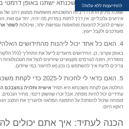
3. האם ריביות המשכנתא ישתנו באופן דרמטי ב-2025?
להתייעצות ללא עלות
שאלת מיליון הדולר! ריביות המשכנתא מושפעות ממגוון רחב של גור
אירועים גלובליים.
אין דרך לחזות במדויק
מה יהיה. יחד עם זאת, הח
עשויים להוביל להצעות מותאמות וגמישות יותר
, שיכולות
לשפר את 
מעודכנים ולקבל ייעוץ.
4. האם כל אחד יכול ליהנות מהחידושים האלה?
באופן עקרוני, כן. החידושים מיועדים לייעל את התהליך לכלל הלקוח
מסודרת, ויפנה לגורמים מקצועיים שיודעים לנצל את הטכנולוגיות הח
צריכים לדעת איך להשתמש בו נכון (או להיעזר במי שיודע).
5. האם כדאי לי לחכות ל-2025 כדי לקחת משכנתא?
החלטה אם לקחת משכנתא היא תמיד
אישית ותלויה במצבכם הס
עתידיים יכול להיות מפתה, אבל זכרו שהשוק דינמי. מחיר הנכסים, 
מומחה
שיכול להסתכל על התמונה המלאה ולהעריך את המצב הנוכח
דווקא היום.
הכנה לעתיד: איך אתם יכולים לה