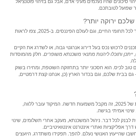
י סיכונים שהיו נעלמים מעיני אדם, אבל גם בזיהוי פוטנציאל
יר שפועל לטובתכם.
טרנד הקיימות הוא כבר לא רק לגיקים של איכות הסביבה. הוא חודר לכל תחומי החיים, וגם לעולם הפיננסים. ב-2025, צפו לראות
ים לרכוש נכס בעל דירוג אנרגטי גבוה, או לשדרג את הקיים
,
ייתכן ותוכלו ליהנות מתנאי משכנתא משופרים
. חלק מהמוסדות
ה.
ם טוב לכיס. הוא חסכוני יותר בתחזוקה השוטפת, ומחירו בשוק
 גם בבית שלכם, וגם בכדור הארץ (כן, אנחנו קצת דרמטיים,
כולם מדברים על "שירות לקוחות מעולה". אבל בעולם המשכנתאות של 2025, זה מקבל משמעות חדשה. המיקוד עובר ללווה,
ינוי אמיתי בגישה.
ת לבנק לכל דבר. ניהול המשכנתא, מעקב אחרי תשלומים, שינוי
דרך אפליקציות ואתרי אינטרנט אינטואיטיביים.
שבו שהייעוץ האנושי נעלם. להפך. תפקידו משתדרג. היועצים