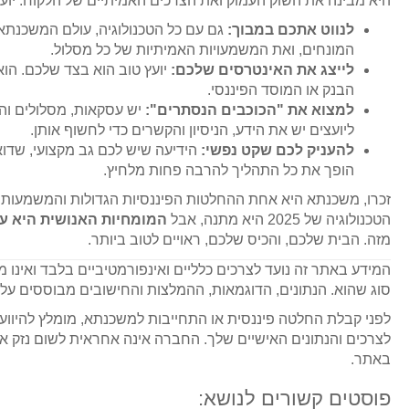
היא מבינה את השוק העמוק ואת הצרכים האמיתיים של הלקוח. יועץ 
לנווט אתכם במבוך:
גם עם כל הטכנולוגיה, עולם המשכנתאו
המונחים, ואת המשמעויות האמיתיות של כל מסלול.
לייצג את האינטרסים שלכם:
יועץ טוב הוא בצד שלכם. הו
הבנק או המוסד הפיננסי.
למצוא את "הכוכבים הנסתרים":
יש עסקאות, מסלולים וה
ליועצים יש את הידע, הניסיון והקשרים כדי לחשוף אותן.
להעניק לכם שקט נפשי:
הידיעה שיש לכם גב מקצועי, שדו
הופך את כל התהליך להרבה פחות מלחיץ.
זכרו, משכנתא היא אחת ההחלטות הפיננסיות הגדולות והמשמעותיות
הטכנולוגיה של 2025 היא מתנה, אבל
המומחיות האנושית היא ע
מזה. הבית שלכם, והכיס שלכם, ראויים לטוב ביותר.
המידע באתר זה נועד לצרכים כלליים ואינפורמטיביים בלבד ואינו מהוו
סוג שהוא. הנתונים, הדוגמאות, ההמלצות והחישובים מבוססים על 
לפני קבלת החלטה פיננסית או התחייבות למשכנתא, מומלץ להיוו
לצרכים והנתונים האישיים שלך. החברה אינה אחראית לשום נזק 
באתר.
פוסטים קשורים לנושא: