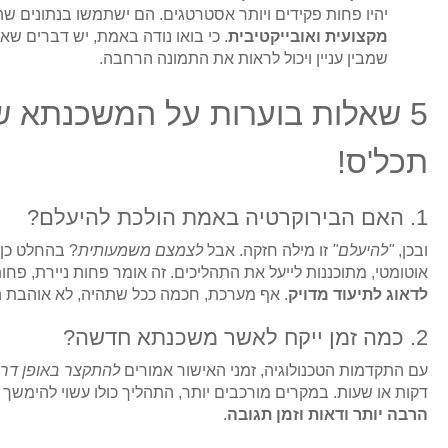
יהיו פחות פקידים ויותר אסטרטגים. הם ישתמשו בנתונים שה
מקצועית ואובייקטיבית
. כי בואו נודה באמת, יש דברים שא
שמבין עניין ויכול לראות את התמונה הרחבה.
תכל'ס!
1. האם הבירוקרטיה באמת הולכת להיעלם?
ובכן,
"להיעלם"
זו מילה חזקה. אבל
לצמצם משמעותית
? בהחלט כן! 
אוטומטי, מתוכננות לייעל את התהליכים. זה אומר פחות ניירת, פחות 
לדאוג לתיעוד מדויק
. אף מערכת, חכמה ככל שתהיה, לא אוהבת ה
2. כמה זמן ייקח לאשר משכנתא חדשה?
עם התקדמות הטכנולוגיה, זמני האישור אמורים
להתקצר באופן דר
דקות או שעות. במקרים מורכבים יותר, התהליך כולו עשוי להימשך י
הרבה יותר ודאות וזמן תגובה
.