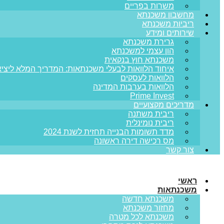
משרות בפריים
מחשבון משכנתא
ריביות משכנתא
שירותים ומידע
גרירת משכנתא
הון עצמי למשכנתא
משכנתא חוץ בנקאית
איחוד הלוואות לבעלי משכנתאות: המדריך המלא ליציא
הלוואות לעסקים
הלוואות בערבות המדינה
Prime Invest
מדריכים מקצועיים
ריבית משתנה
ריבית נומינלית
מדד תשומות הבנייה תחזית לשנת 2024
מס רכישה דירה ראשונה
צור קשר
ראשי
משכנתאות
משכנתא חדשה
מחזור משכנתא
משכנתא לכל מטרה