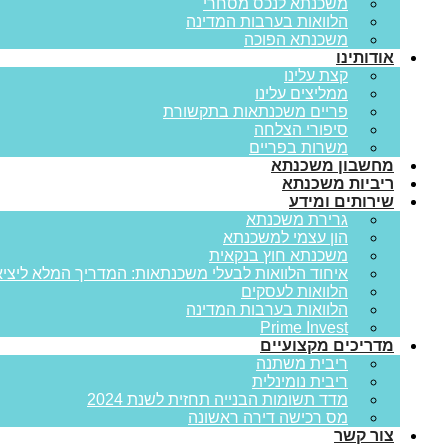
משכנתא לנכס מסחרי
הלוואות בערבות המדינה
משכנתא הפוכה
אודותינו
קצת עלינו
ממליצים עלינו
פריים משכנתאות בתקשורת
סיפורי הצלחה
משרות בפריים
מחשבון משכנתא
ריביות משכנתא
שירותים ומידע
גרירת משכנתא
הון עצמי למשכנתא
משכנתא חוץ בנקאית
איחוד הלוואות לבעלי משכנתאות: המדריך המלא ליציא
הלוואות לעסקים
הלוואות בערבות המדינה
Prime Invest
מדריכים מקצועיים
ריבית משתנה
ריבית נומינלית
מדד תשומות הבנייה תחזית לשנת 2024
מס רכישה דירה ראשונה
צור קשר