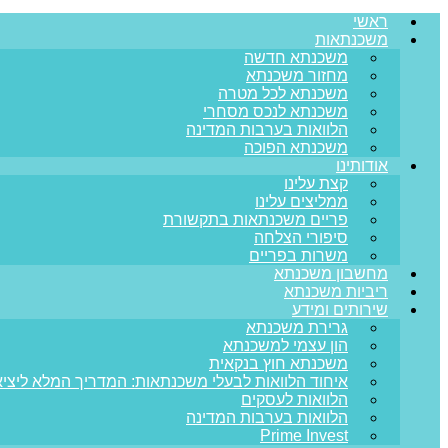
ראשי
משכנתאות
משכנתא חדשה
מחזור משכנתא
משכנתא לכל מטרה
משכנתא לנכס מסחרי
הלוואות בערבות המדינה
משכנתא הפוכה
אודותינו
קצת עלינו
ממליצים עלינו
פריים משכנתאות בתקשורת
סיפורי הצלחה
משרות בפריים
מחשבון משכנתא
ריביות משכנתא
שירותים ומידע
גרירת משכנתא
הון עצמי למשכנתא
משכנתא חוץ בנקאית
איחוד הלוואות לבעלי משכנתאות: המדריך המלא ליציא
הלוואות לעסקים
הלוואות בערבות המדינה
Prime Invest