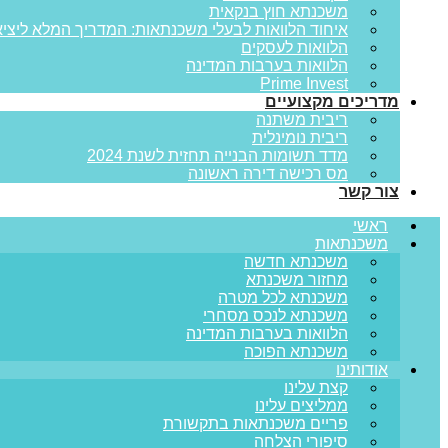
משכנתא חוץ בנקאית
איחוד הלוואות לבעלי משכנתאות: המדריך המלא ליציא
הלוואות לעסקים
הלוואות בערבות המדינה
Prime Invest
מדריכים מקצועיים
ריבית משתנה
ריבית נומינלית
מדד תשומות הבנייה תחזית לשנת 2024
מס רכישה דירה ראשונה
צור קשר
ראשי
משכנתאות
משכנתא חדשה
מחזור משכנתא
משכנתא לכל מטרה
משכנתא לנכס מסחרי
הלוואות בערבות המדינה
משכנתא הפוכה
אודותינו
קצת עלינו
ממליצים עלינו
פריים משכנתאות בתקשורת
סיפורי הצלחה