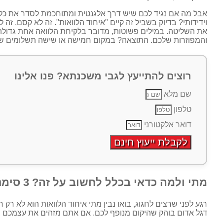
אבל מה אם נגיד לכם שיש דרך אלגנטית ומתוחכמת לסדר את כל 
וידידותי? בדיוק בשביל זה קיים "איחוד הלוואות". זה לא קסם, ז
את השליטה. במילים פשוטות, מדובר בלקיחת הלוואה אחת גדולה 
והמפוזרות שלכם. התוצאה? במקום חמישה או שישה תשלומים שונ
רוצים להתייעץ לגבי משכנתא? פנו אלינו
שם מלא
טלפון
דואר אלקטורני
לקבלת ייעוץ חינם
מתי ולמה כדאי בכלל לחשוב על זה? 3 סימני אזהרה ו-5 יתרונות שווים
רגע לפני שרצים לחגוג, בואו נבין מתי איחוד הלוואות הוא לא רק 
דגל אדום בוהק שהיקום מנופף לכם. אם אתם מזהים את עצמכם בא