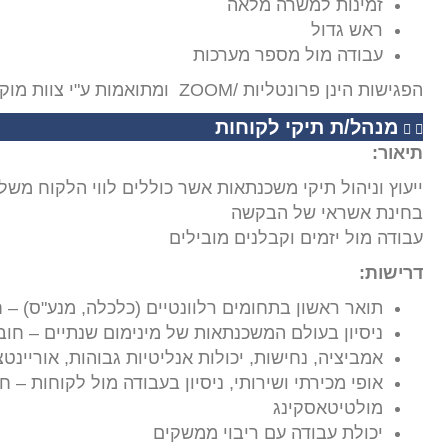
זמינות למשרה מלאה
ראש גדול
עבודה מול מספר מערכות
הפגישות הינן פרונטליות /ZOOM ומתואמות ע"י צוות מוקד מנוסה אשר עובד על פניות חמות בלבד
מנהל/ת תיקי לקוחות
תיאור:
ייעוץ וניהול תיקי משכנתאות אשר כוללים לווי הלקוח מש
בחינת אשראי של הבקשה
עבודה מול יזמים וקבלנים מובילים
דרישות:
תואר ראשון בתחומים רלוונטיים (כלכלה, מנע"ס) – 
ניסיון בעולם המשכנתאות של מינימום שנתיים – חוב
אמביציה, נחישות, יכולות אנליטיות גבוהות, אוריינטצ
אופי מכירתי ושירותי, ניסיון בעבודה מול לקוחות – ח
מולטיטאסקינג
יכולת עבודה עם ריבוי ממשקים