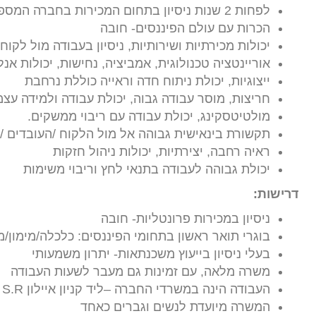
לפחות 2 שנות ניסיון בתחום המכירות בחברה המספקת שירותי ייעוץ פיננסים
הכרות עם עולם הפיננסים- חובה
יכולות מכירתיות ושירותיות, ניסיון בעבודה מול לקוח
אוריינטציה טכנולוגית, אמביציה, נחישות, יכולות אנל
ייצוגיות, יכולת ניתוח חדה וראייה כוללת נרחבת
חריצות, מוסר עבודה גבוה, יכולת עבודה ולמידה עצ
מולטיטסקינג, יכולת עבודה עם ריבוי ממשקים.
תקשורת בינאישית גבוהה אל מול הלקוח /העובדים /ג
ראיה רחבה, יצירתיות, יכולות ניהול חזקות
יכולת גבוהה לעבודה בתנאי לחץ וריבוי משימות
דרישות:
ניסיון במכירות פרונטליות- חובה
בוגרי תואר ראשון בתחומי הפיננסים: כלכלה/מימון/
בעלי ניסיון בייעוץ משכנתאות- יתרון משמעותי
משרה מלאה, עם זמינות גם מעבר לשעות העבודה
העבודה הינה במשרדי החברה –ליד קניון איילון S.R
המשרה מיועדת לנשים וגברים כאחד