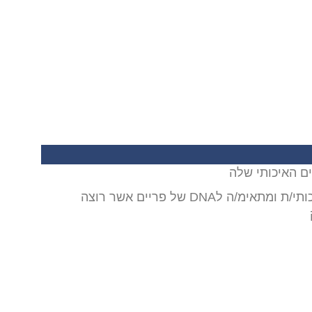
ים האיכותי שלה
אנחנו מחפשים את יועצ/ת משכנתאות רציני/ת ,מנוסה ,איכותי/ת ומתאימ/ה לDNA של פריים אשר רוצה