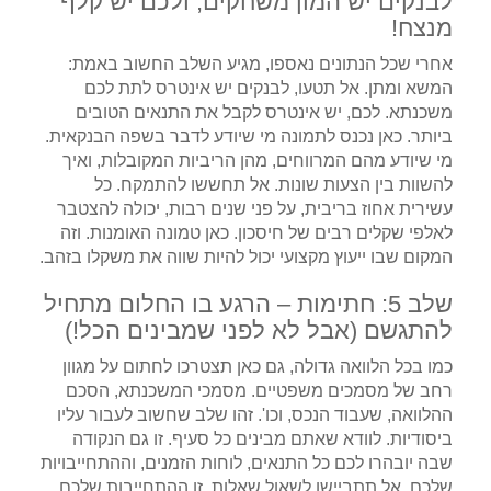
לבנקים יש המון משחקים, ולכם יש קלף
מנצח!
אחרי שכל הנתונים נאספו, מגיע השלב החשוב באמת:
המשא ומתן. אל תטעו, לבנקים יש אינטרס לתת לכם
משכנתא. לכם, יש אינטרס לקבל את התנאים הטובים
ביותר. כאן נכנס לתמונה מי שיודע לדבר בשפה הבנקאית.
מי שיודע מהם המרווחים, מהן הריביות המקובלות, ואיך
להשוות בין הצעות שונות. אל תחששו להתמקח. כל
עשירית אחוז בריבית, על פני שנים רבות, יכולה להצטבר
לאלפי שקלים רבים של חיסכון. כאן טמונה האומנות. וזה
המקום שבו ייעוץ מקצועי יכול להיות שווה את משקלו בזהב.
שלב 5: חתימות – הרגע בו החלום מתחיל
להתגשם (אבל לא לפני שמבינים הכל!)
כמו בכל הלוואה גדולה, גם כאן תצטרכו לחתום על מגוון
רחב של מסמכים משפטיים. מסמכי המשכנתא, הסכם
ההלוואה, שעבוד הנכס, וכו'. זהו שלב שחשוב לעבור עליו
ביסודיות. לוודא שאתם מבינים כל סעיף. זו גם הנקודה
שבה יובהרו לכם כל התנאים, לוחות הזמנים, וההתחייבויות
שלכם. אל תתביישו לשאול שאלות. זו ההתחייבות שלכם,