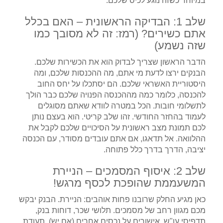
במיוחד כשזה נוגע לכיס שלכם.
שלב 1: הבדיקה הראשונית – האם בכלל
אתם כשירים? (רמז: זה לא מסובך כמו
שזה נשמע)
הדבר הראשון שצריך לבדוק הוא את הכשירות שלכם.
הבנקים ירצו לדעת מי אתם, מה ההכנסות שלכם, ומה
היסטוריית האשראי שלכם. הם יסתכלו על יחס החוב
להכנסה, כלומר כמה מההכנסה הפנויה שלכם כבר הולך
לתשלומי חובות. הכל במטרה לוודא שאתם מסוגלים
לעמוד בהחזר החודשי. זהו שלב קריטי. הוא בעצם נותן
לכם תמונת מצב ראשונית על הסיכויים שלכם לקבל את
ההלוואה. אל תדאגו, אם אתם עובדים מסודר, עם הכנסה
יציבה, הדרך בדרך כלל פתוחה.
שלב 2: איסוף המסמכים – הניירת
המשעממת שהופכת לכסף מרגש!
כאן מגיע החלק שרובנו פחות אוהבים: הניירת. הבנק יבקש
מכם מגוון רחב של מסמכים. תלושי שכר, דוחות בנק,
תדפיסי עו"ש, אישורים על נכסים אחרים (אם יש), תעודת