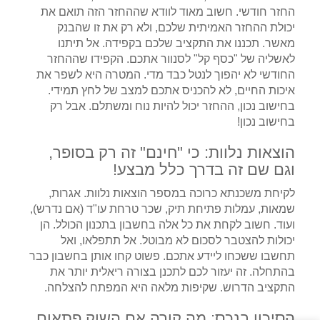
החזר חודשי. חשוב מאוד לוודא שההחזר הזה תואם את
יכולת ההחזר האמיתית שלכם, ולא רק את זו שהבנק
מאשר. תכננו את התקציב שלכם בקפידה. אל תיתנו
לאשליה של "כסף קל" לסנוור אתכם. הקפידו שההחזר
החודשי לא יהפוך לנטל כבד מדי. המטרה היא לשפר את
איכות החיים, לא להכניס אתכם למצב של לחץ תמידי.
בחישוב נכון, ההחזר יכול להיות נוח ומשתלם. אבל רק
בחישוב נכון!
הוצאות נלוות: כי "חינם" זה רק בסופר,
וגם שם זה בדרך כלל מבצע!
לקיחת משכנתא כרוכה במספר הוצאות נלוות. אגרות,
שמאות, עמלות פתיחת תיק, שכר טרחת עו"ד (אם נדרש),
ועוד. חשוב לקחת את כל אלה בחשבון בתכנון הכולל. הן
יכולות להצטבר לסכום לא מבוטל. אל תתפלאו, ואל
תחשבו ששכחו ליידע אתכם. פשוט קחו אותן בחשבון כבר
בהתחלה. זה יעזור לכם לתכנן בצורה ריאלית יותר את
התקציב הדרוש. שקיפות מלאה היא המפתח להצלחה.
הסיכון בנכס: מה קורה אם השוק פתאום