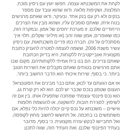
לקחת את המשכנתא עצמה. חפשו יועץ עם ניסיון מוכח,
המלצות, ושקיפות מלאה. ודאו שהוא עובד עם מספר
בנקים ולא רק עם בנק אחד. ובעיקר, ודאו שאתם מרגישים
בנוח איתו, שאתם סומכים עליו, ושהוא מבין את הצרכים
הייחודיים שלכם. זו מערכת יחסים של אמון. ובמקרה הזה,
כמו שאומרים, אמון שווה זהב (או מיליוני שקלים, תלוי איך
מסתכלים על זה). חברה כמו פריים משכנתאות, עם ניסיון
עשיר משנת 2006, ששמה לעצמה למטרה להעניק כתובת
מקצועית ואובייקטיבית ללקוחות, היא בדיוק הכתובת
שאתם צריכים. הם בנו בית אמיתי ללקוחותיהם, מקום שבו
אתם מרגישים בטוחים שאתם מקבלים את השירות הטוב
ביותר. כי בסוף, שירות איכותי הוא הדבר החשוב ביותר.
אז אם הגעתם עד לכאן, אתם כבר מבינים את הפוטנציאל
העצום שטמון בנכס שכבר יש לכם. הוא לא רק קורת גג,
הוא נכס פיננסי עוצמתי שמחכה שתפעילו אותו. בין אם זה
לשיפוץ, לסגירת חובות, להשקעה, או להגשמת חלומות
אישיים – משכנתא על נכס קיים יכולה להיות כלי נפלא, אם
משתמשים בו בחכמה. אל תחששו לחשוב מחוץ לקופסה,
ואל תתביישו לבקש עזרה מקצועית. כי בסוף, מדובר
בעתיד הפיננסי שלכם. ואת העתיד הזה, שווה לתכנן