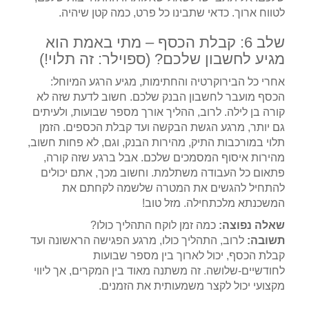
לטווח ארוך. כדאי שתבינו כל פרט, כמה קטן שיהיה.
שלב 6: קבלת הכסף – מתי באמת הוא
מגיע לחשבון שלכם? (ספוילר: זה תלוי!)
אחרי כל הבירוקרטיה והחתימות, מגיע הרגע המיוחל:
הכסף מועבר לחשבון הבנק שלכם. חשוב לדעת שזה לא
קורה בן לילה. לרוב, ההליך אורך מספר שבועות, ולעיתים
גם יותר, מרגע הגשת הבקשה ועד קבלת הכספים. הזמן
תלוי במורכבות התיק, מהירות הבנק, וגם, לא פחות חשוב,
מהירות איסוף המסמכים שלכם. אבל ברגע שזה קורה,
פתאום כל העבודה משתלמת. וחשוב מכך, אתם יכולים
להתחיל להגשים את המטרה שלשמה לקחתם את
המשכנתא מלכתחילה. מזל טוב!
שאלה נפוצה:
כמה זמן לוקח התהליך כולו?
תשובה:
לרוב, התהליך כולו, מרגע הפגישה הראשונה ועד
קבלת הכסף, יכול לארוך בין מספר שבועות
לחודשיים-שלושה. זה משתנה מאוד בין המקרים, אך ליווי
מקצועי יכול לקצר משמעותית את הזמנים.