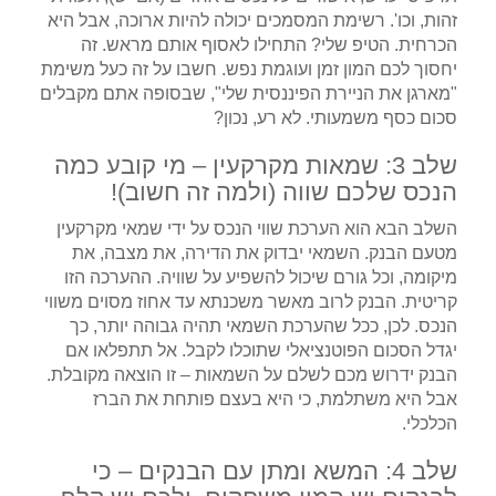
זהות, וכו'. רשימת המסמכים יכולה להיות ארוכה, אבל היא
הכרחית. הטיפ שלי? התחילו לאסוף אותם מראש. זה
יחסוך לכם המון זמן ועוגמת נפש. חשבו על זה כעל משימת
"מארגן את הניירת הפיננסית שלי", שבסופה אתם מקבלים
סכום כסף משמעותי. לא רע, נכון?
שלב 3: שמאות מקרקעין – מי קובע כמה
הנכס שלכם שווה (ולמה זה חשוב)!
השלב הבא הוא הערכת שווי הנכס על ידי שמאי מקרקעין
מטעם הבנק. השמאי יבדוק את הדירה, את מצבה, את
מיקומה, וכל גורם שיכול להשפיע על שוויה. ההערכה הזו
קריטית. הבנק לרוב מאשר משכנתא עד אחוז מסוים משווי
הנכס. לכן, ככל שהערכת השמאי תהיה גבוהה יותר, כך
יגדל הסכום הפוטנציאלי שתוכלו לקבל. אל תתפלאו אם
הבנק ידרוש מכם לשלם על השמאות – זו הוצאה מקובלת.
אבל היא משתלמת, כי היא בעצם פותחת את הברז
הכלכלי.
שלב 4: המשא ומתן עם הבנקים – כי