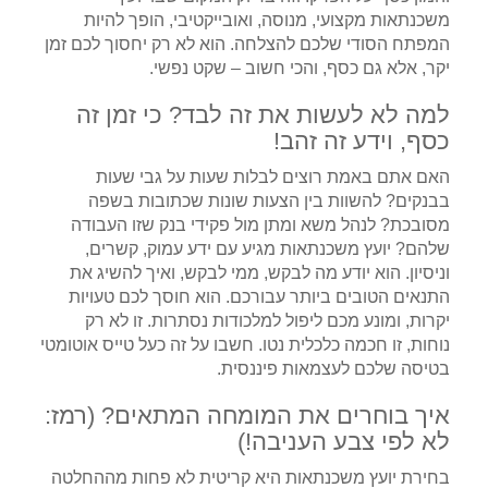
משכנתאות מקצועי, מנוסה, ואובייקטיבי, הופך להיות
המפתח הסודי שלכם להצלחה. הוא לא רק יחסוך לכם זמן
יקר, אלא גם כסף, והכי חשוב – שקט נפשי.
למה לא לעשות את זה לבד? כי זמן זה
כסף, וידע זה זהב!
האם אתם באמת רוצים לבלות שעות על גבי שעות
בבנקים? להשוות בין הצעות שונות שכתובות בשפה
מסובכת? לנהל משא ומתן מול פקידי בנק שזו העבודה
שלהם? יועץ משכנתאות מגיע עם ידע עמוק, קשרים,
וניסיון. הוא יודע מה לבקש, ממי לבקש, ואיך להשיג את
התנאים הטובים ביותר עבורכם. הוא חוסך לכם טעויות
יקרות, ומונע מכם ליפול למלכודות נסתרות. זו לא רק
נוחות, זו חכמה כלכלית נטו. חשבו על זה כעל טייס אוטומטי
בטיסה שלכם לעצמאות פיננסית.
איך בוחרים את המומחה המתאים? (רמז:
לא לפי צבע העניבה!)
בחירת יועץ משכנתאות היא קריטית לא פחות מההחלטה