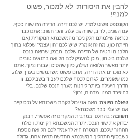
להבין את היסודות: לא למכור, פשוט
למנף!
הקונספט פשוט למדי. יש לכם דירה. הדירה הזו שווה כסף.
עם השנים, לרוב, שוויה גם עלה. והכי חשוב: אתם כבר
כנראה שילמתם חלק ניכר מהמשכנתא המקורית (אם
הייתה כזו). מה זה אומר? שיש לכם "הון עצמי" שכלוא בתוך
הלבנים והטיח של הדירה שלכם. הבנק, שרואה בנכס
שלכם ביטחון, מוכן להעניק לכם הלוואה בתנאים טובים
יותר מאשר הלוואה רגילה, כיוון שהסיכון עבורו נמוך. אתם
לא מוכרים את הדירה, אתם פשוט משתמשים בערך שלה.
כמו שאומרים, לגרום לכסף שלכם לעבוד בשבילכם. זו
הדרך היעילה ביותר ליהנות מערך הנכס שלכם, בלי
להיפרד ממנו. מדהים, נכון?
שאלה נפוצה:
האם אני יכול לקחת משכנתא על נכס קיים
אם יש עליו כבר משכנתא?
תשובה:
בהחלט! במרבית המקרים זה אפשרי. הבנק
יבדוק את שווי הנכס, יתרת המשכנתא הקיימת, ויכולת
ההחזר שלכם. המטרה היא להעמיד לכם הלוואה נוספת,
כשבסוף התהליך המשכנתא החדשה תהיה אחת, גדולה