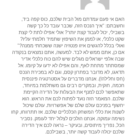
האם אי פעם עמדתם מול הבית שלכם, כוס קפה ביד,
וחשבתם: "איך הנכס הזה, שכבר עובד כל כך קשה
בשבילי, יכול לעבוד קצת יותר? אולי אפילו לתת לי קצת
שקט כלכלי, או לממן את השיפוץ שתמיד חלמתי עליו?
ואולי בכלל להגשים איזו פנטזיה ישנה ששכחתי ממנה?"
אם כן, אתם ממש לא לבד. למעשה, אתם נמצאים בנקודה
שבה אלפי ישראלים מגלים שיש להם כוח כלכלי אדיר
שמסתתר מתחת לאף, והם אפילו לא ידעו על קיומו. אל
תדאגו, לא מדובר בפתרון קסם, וגם לא במכירת הנכס
(חס וחלילה!). אנחנו מדברים על אסטרטגיה פיננסית
חכמה, חוקית, ובמקרים רבים גם משתלמת במיוחד,
שתאפשר לכם למנף את הבעלות על הדירה הקיימת
שלכם. המאמר הזה נועד לפתוח לכם את הראש. הוא
יחשוף בפניכם עולם שלם של אפשרויות. עולם שיכול
לשנות את כללי המשחק הכלכליים שלכם. אז תתרווחו, קחו
נשימה עמוקה. אנחנו הולכים לצלול יחד לעומק. נסביר
הכל, נפריך מיתוסים, ובעיקר – נראה לכם איך הדירה
שלכם יכולה לעבוד קשה יותר, בשבילכם.