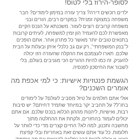
לסופר-הירוז בלי לטוס!
ילדים רוכשים דירה? צריך עזרה במימון לימודים? חבר
משפחה במצוקה זמנית? במקרים רבים, הורים ובני
משפחה קרובים רוצים לעזור. משכנתא על הנכס הקיים
מאפשרת לכם להעמיד הון זמין למשפחה, לעיתים קרובות
בתנאים טובים יותר מאשר כל פתרון אחר. אתם הופכים
ל"בנק המשפחתי", רק עם גב כלכלי איתן ובעלות על הבית
שלכם. תארו לעצמכם את ההקלה שהעזרה הזו יכולה
להעניק. זה כמו להיות ההורים הכי מגניבים בעולם, בלי
לשבור את החיסכון לפנסיה.
הגשמת פנטזיות אישיות: כי למי אכפת מה
אומרים השכנים?
אולי אתם חולמים על טיול מסביב לעולם? על לימודים
בחו"ל? על תחביב יקר במיוחד שתמיד דחיתם? יש סיבות
רבות, ואישיות, ליהנות מההון הכלוא בנכס שלכם. אם אתם
יכולים לעמוד בהחזרים, ולקחת את ההחלטה מתוך
מחשבה ותכנון, למה לא? החיים קצרים מדי כדי לוותר על
חלומות. כל עוד אתם עושים זאת באחריות ובלי קפיצת