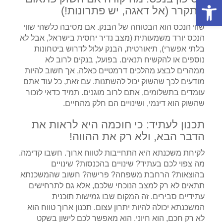
פתח סרגל נגישות
מתקרר (אל דאגה, יש פתרונות!)
שווי הנכס הוא הבטוחה של הבנק. אם מסיבה כלשהי שווי
הנכס יורד משמעותית (מצב נדיר יחסית בישראל, אבל לא
בלתי אפשרי), תיאורטית, הבנק עלול לדרוש ביטחונות
נוספים או להקשיח תנאים. בפועל, בנקים לרוב לא
ממהרים לבצע מהלכים דרמטיים כאלה, אך חשוב להיות
מודעים לכך שהשוק יכול להשתנות. עם זאת, כל עוד אתם
עומדים בתשלומים, אתם לרוב מוגנים. תמיד כדאי לזכור
שהשוק הוא דינמי, ושינויים הם חלק מהחיים.
תכנון לעתיד: כי חוכמה היא לראות את
הדבר הבא, ולא רק את ההווה!
לקיחת משכנתא היא התחייבות לטווח ארוך. חשבו קדימה.
מה צפוי לכם בעתיד? שינויים בהכנסות? שינויים
בהוצאות? הרחבת משפחה? פרישה? חשוב שהמשכנתא
תתאים לא רק למצב הנוכחי שלכם, אלא גם לתרחישים
עתידיים סבירים. זה המקום שבו גמישות תוכנית
המשכנתא יכולה להיות יתרון עצום. תכנון ארוך טווח הוא
לא רק חכם, הוא חיוני. הוא מאפשר לכם לישון בשקט