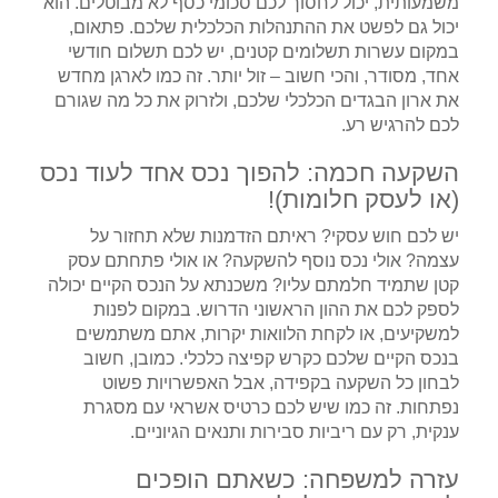
משמעותית, יכול לחסוך לכם סכומי כסף לא מבוטלים. הוא
יכול גם לפשט את ההתנהלות הכלכלית שלכם. פתאום,
במקום עשרות תשלומים קטנים, יש לכם תשלום חודשי
אחד, מסודר, והכי חשוב – זול יותר. זה כמו לארגן מחדש
את ארון הבגדים הכלכלי שלכם, ולזרוק את כל מה שגורם
לכם להרגיש רע.
השקעה חכמה: להפוך נכס אחד לעוד נכס
(או לעסק חלומות)!
יש לכם חוש עסקי? ראיתם הזדמנות שלא תחזור על
עצמה? אולי נכס נוסף להשקעה? או אולי פתחתם עסק
קטן שתמיד חלמתם עליו? משכנתא על הנכס הקיים יכולה
לספק לכם את ההון הראשוני הדרוש. במקום לפנות
למשקיעים, או לקחת הלוואות יקרות, אתם משתמשים
בנכס הקיים שלכם כקרש קפיצה כלכלי. כמובן, חשוב
לבחון כל השקעה בקפידה, אבל האפשרויות פשוט
נפתחות. זה כמו שיש לכם כרטיס אשראי עם מסגרת
ענקית, רק עם ריביות סבירות ותנאים הגיוניים.
עזרה למשפחה: כשאתם הופכים