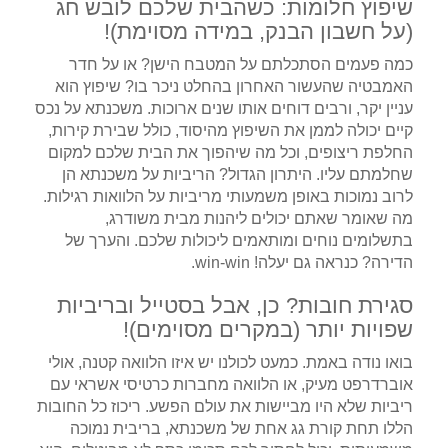
שיפוץ חלומות: כשהבית שלכם לובש חג
(על חשבון הבנק, במידה מסוימת)!
כמה פעמים הסתכלתם על המטבח הישן? או על חדר
האמבטיה שהעשור האחרון בהחלט ניכר בו? שיפוץ הוא
עניין יקר, ורבים דוחים אותו שנים ארוכות. משכנתא על נכס
קיים יכולה לממן את השיפוץ מהיסוד, כולל שבירת קירות,
החלפת ריצופים, וכל מה שיהפוך את הבית שלכם למקום
שחלמתם עליו. היתרון הגדול? הריביות על משכנתא הן
לרוב נמוכות באופן משמעותי מריביות על הלוואות רגילות.
מה שאומר שאתם יכולים ליהנות מבית משודרג,
בתשלומים נוחים ומותאמים ליכולות שלכם. והערך של
הדירה? כנראה גם יעלה! win-win.
סגירת חובות? כן, אבל בסטייל ובריביות
שפויות יותר (במקרים מסוימים)!
בואו נודה באמת. כמעט לכולנו יש איזו הלוואה קטנה, אולי
אוברדרפט מעיק, או הלוואה מחברות כרטיסי אשראי עם
ריביות שלא היו מביישות את עולם הפשע. ריכוז כל החובות
הללו תחת קורת גג אחת של משכנתא, בריבית נמוכה