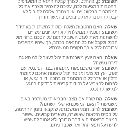
תשובה:
כן, בהחלט. לצורך קבלת התנאים המועדפים
וההטבות המגיעות לכם, עליכם להצהיר ולצרף את כל
המסמכים הרלוונטיים. אי הצהרה עלולה להוביל לאי
קבלת ההטבות או לסיבוכים בהמשך הדרך.
שאלה:
האם ההטבות האלה יכולות להשתנות בעתיד?
תשובה:
תוכניות ממשלתיות וקריטריונים עשויים
להשתנות מעת לעת. חשוב לחתום על הסכם ברור מול
הבנק ולקבל את כל התנאים בכתב, כך שיהיו מחייבים
עבורכם לכל אורך תקופת המשכנתא.
שאלה:
האם יועץ משכנתאות יכול לעזור לי למצוא גם
דירה נגישה?
תשובה:
יועץ משכנתאות מתמחה בצד הפיננסי. עם
זאת, יועץ מקצועי ומנוסה יכול להפנות אתכם למומחי
נדל"ן או אדריכלים המתמחים בתכנון דיור נגיש, או
לפחות להצביע על נקודות קריטיות לבדיקה בנוגע
לנגישות הנכס.
שאלה:
מה קורה אם מצבי הבריאותי משתפר באופן
משמעותי? האם המשכנתא שלי תשתנה?
תשובה:
לרוב, תנאי המשכנתא שנקבעו בזמן החתימה,
על בסיס הזכאות שאושרה, נשארים קבועים. שיפור
במצב בריאותי הוא דבר מבורך ולא אמור להשפיע
לרעה על תנאי ההלוואה שכבר ניתנו.