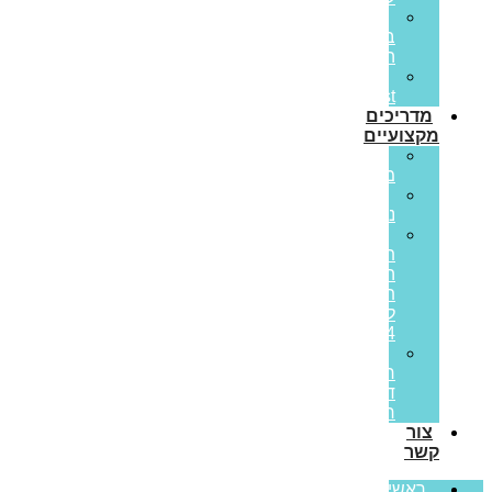
הלוואות
בערבות
המדינה
Prime
Invest
מדריכים
מקצועיים
ריבית
משתנה
ריבית
נומינלית
מדד
תשומות
הבנייה
תחזית
לשנת
2024
מס
רכישה
דירה
ראשונה
צור
קשר
ראשי