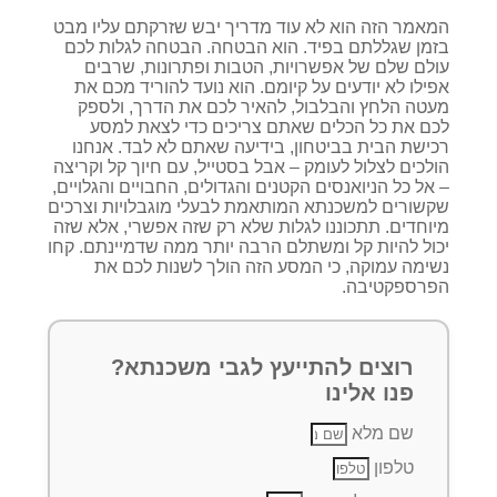
המאמר הזה הוא לא עוד מדריך יבש שזרקתם עליו מבט
בזמן שגללתם בפיד. הוא הבטחה. הבטחה לגלות לכם
עולם שלם של אפשרויות, הטבות ופתרונות, שרבים
אפילו לא יודעים על קיומם. הוא נועד להוריד מכם את
מעטה הלחץ והבלבול, להאיר לכם את הדרך, ולספק
לכם את כל הכלים שאתם צריכים כדי לצאת למסע
רכישת הבית בביטחון, בידיעה שאתם לא לבד. אנחנו
הולכים לצלול לעומק – אבל בסטייל, עם חיוך קל וקריצה
– אל כל הניואנסים הקטנים והגדולים, החבויים והגלויים,
שקשורים למשכנתא המותאמת לבעלי מוגבלויות וצרכים
מיוחדים. תתכוננו לגלות שלא רק שזה אפשרי, אלא שזה
יכול להיות קל ומשתלם הרבה יותר ממה שדמיינתם. קחו
נשימה עמוקה, כי המסע הזה הולך לשנות לכם את
הפרספקטיבה.
רוצים להתייעץ לגבי משכנתא?
פנו אלינו
שם מלא
טלפון