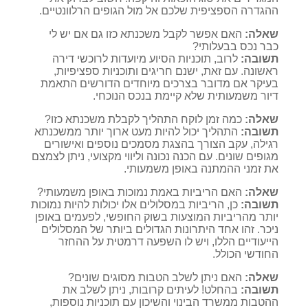
ההגדרה הספציפית שלכם אל מול הגופים הרלוונטיים.
שאלה:
האם אפשר לקבל משכנתא כזו גם אם יש לי
כבר נכס בבעלותי?
תשובה:
לרוב, תוכניות הסיוע מיועדות לרוכשי דירה
ראשונה. עם זאת, ישנם חריגים ותוכניות ספציפיות,
בעיקר אם מדובר בצרכים מיוחדים הדורשים התאמת
דיור משמעותית שלא קיימת בנכס הנוכחי.
שאלה:
כמה זמן לוקח התהליך לקבלת משכנתא כזו?
תשובה:
התהליך יכול להיות מעט ארוך יותר ממשכנתא
רגילה, עקב הצורך בהצגת מסמכים נוספים ואישורים
מגופים שונים. עם הכנה נכונה וליווי מקצועי, ניתן לצמצם
את זמני ההמתנה באופן משמעותי.
שאלה:
האם הריביות באמת נמוכות באופן משמעותי?
תשובה:
כן, הריביות במסלולים אלו יכולות להיות נמוכות
יותר מהריביות המוצעות בשוק החופשי, לפעמים באופן
ניכר. זהו אחד היתרונות הגדולים ביותר של המסלולים
הייעודיים הללו, ויש לו השפעה דרמטית על ההחזר
החודשי הכולל.
שאלה:
האם ניתן לשלב הטבות מסוגים שונים?
תשובה:
בהחלט! לעיתים קרובות, ניתן לשלב את
ההטבות ממשרד הבינוי והשיכון עם תוכניות נוספות,