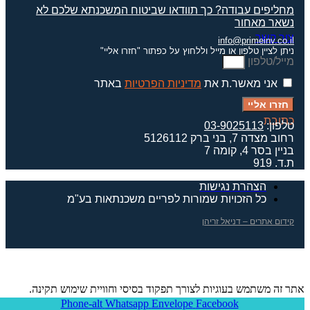
מחליפים עבודה? כך תוודאו שביטוח המשכנתא שלכם לא
נשאר מאחור
צור קשר
info@primeinv.co.il
ניתן לציין טלפון או מייל וללחוץ על כפתור "חזרו אליי"
מייל/טלפון
אני מאשר.ת את
מדיניות הפרטיות
באתר
חזרו אליי
כתובת
טלפון:
03-9025113
רחוב מצדה 7, בני ברק 5126112
בניין בסר 4, קומה 7
ת.ד. 919
הצהרת נגישות
כל הזכויות שמורות לפריים משכנתאות בע"מ
קידום אתרים – דניאל זריהן
אתר זה משתמש בעוגיות לצורך תפקוד בסיסי וחוויית שימוש תקינה.
מדיניות פרטיות
Phone-alt
Whatsapp
Envelope
Facebook