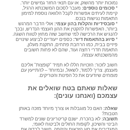
נמוכות יותר מהשוק, או עם תנאי החזר גמישים יותר.
*
סכומים נוספים:
מעבר לסכום המשכנתא הרגיל,
קיימת לעיתים אפשרות לקבל הלוואה נוספת למימון
התאמות נגישות בנכס.
*
סובסידיות והקלות בהון עצמי:
אולי הדבר המרגש
ביותר, האפשרות להקטין את ההון העצמי הנדרש, ובכך
להנגיש את הרכישה למי שחשב שזה מחוץ לטווח השגה.
*
סיוע בהתאמות דיור:
כספים ייעודיים לביצוע שינויים
פיזיים בבית, כמו הרחבת פתחים, התקנת מעלון,
התאמת חדרי רחצה ועוד, שהם לא פחות חשובים
מהמשכנתא עצמה.
חשוב לזכור: הזכויות הללו לא תמיד "קופצות" אליכם
מעצמן. צריך ללמוד, לשאול, ובמיוחד –
להתייעץ עם
מומחים
שיודעים את כל הפינות והטריקים.
שאלות שאתם בטח שואלים את
עצמכם (ואנחנו עונים):
שאלה:
האם כל מוגבלות או צורך מיוחד מזכה באותן
הטבות?
תשובה:
לא בהכרח. ישנם קריטריונים שונים למשרד
הבינוי והשיכון, לקופות החולים ולביטוח לאומי,
המגדירים את סוג הזכאות והיקפה. חשוב לבדוק את