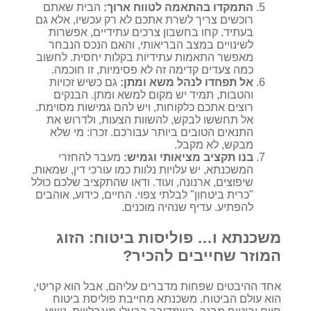
התמקדו בהתאמה לטווח ארוך:
הבית שאתם
רוכשים צריך לשרת אתכם לא רק עכשיו, אלא גם
בעתיד. קחו בחשבון צרכים עתידיים, אפשרות
לשינויים במצב הבריאותי, והאם הנכס הנבחר
מאפשר התאמות עתידיות בקלות יחסית. לחשוב
כמה צעדים קדימה זה לא פסימיות, זו חוכמה.
אל תפחדו לנהל משא ומתן:
גם כשיש זכויות
והטבות, תמיד יש מקום למשא ומתן. הבנקים
רוצים אתכם כלקוחות, ויש להם גמישות מסוימת.
אל תחששו לבקש, להשוות הצעות, ולדרוש את
התנאים הטובים ביותר עבורכם. זכרו: מי שלא
מבקש, לא מקבל.
בנו תקציב מציאותי וגמיש:
מעבר להחזרי
המשכנתא, יש עלויות נלוות כמו עורכי דין, שמאות,
שיפוצים, ארנונה, ועוד. ודאו שהתקציב שלכם כולל
"כרית ביטחון" לבלתי צפוי. החיים, כידוע, אוהבים
להפתיע. עדיף שנהיה מוכנים.
משכנתא ו… פוליסות ביטוח: הזוג
המוזר שחייבים להכיר?
אחד ההיבטים שפחות מדברים עליהם, אבל הוא קריטי,
הוא עולם הביטוח. משכנתא מחייבת פוליסת ביטוח