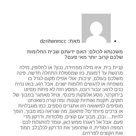
מאת:
dzrihenmcc
משכנתא לכולם: האם ידעתם שבית החלומות
שלכם קרוב יותר מאי פעם?
קניית בית. איזו מילה מפחידה, נכון? או לחלופין, מילה
מרגשת עד דמעות, כזו שמסמלת התחלה חדשה, פינה
משלכם בעולם, יציבות, אולי אפילו מקום לגדל בו
משפחה או להגשים חלומות ישנים. אבל רגע, בואו נהיה
כנים לרגע: עבור רובנו, המסע הזה לא פחות מסיוט
בירוקרטי, מסע אלונקות פיננסי, וטיול מאתגר במבוך של
חוקים, תקנות ואותיות קטנות. ומה קורה כשאנחנו
מוסיפים למשוואה הזו אתגרים נוספים, כמו מוגבלויות
או צרכים מיוחדים? פתאום, מה שנראה כמו מבוך, הופך
להיות… ובכן, מבוך עם קוצים, מלכודות, ודרקון מדי
פעם. אבל אל דאגה! ממש כאן, עומד להתגלות לכם
המפה הסודית, זו שתהפוך את הדרקון לכלבלב חמוד
ואת הקוצים לפרחים.