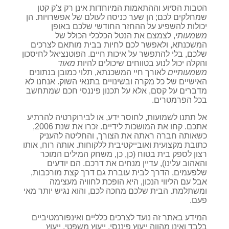
הטבות הסיוע וההתאמות המיוחדות אינן רק צ'ק קטן
שמחלקים לכם; הן שער כניסה לעולם של אפשרויות. הן
יכולות להשפיע על ההחזר החודשי שלכם באופן
משמעותי
, לצמצם את הנטל הכלכלי הכולל של
המשכנתא, ולאפשר לכם לחיות בבית מותאם לצרכים
שלכם, בלי להתפשר על איכות חיים. הפוטנציאל לחיסכון
והקלה יכול לנוע בטווחים שיכולים להיות
מאוד
משמעותיים
לאורך חיי המשכנתא, תלוי כמובן בנתונים
האישיים של כל מקרה ובשינויים בתנאי השוק. אנחנו לא
מדברים על קסם, אלא על תכנון פיננסי חכם שמתחשב
בכל הפרמטרים.
אל תתנו לשמועות, לחוסר ידע, או לבירוקרטיה להרתיע
אתכם. קחו את המושכות לידיים. זכרו את שנת 2006,
כשאותה חברה ראתה את הצורך, והחליטה להעניק
כתובת מקצועית ואובייקטיבית ללקוחות. אותה רוח, אותו
רצון לספק בית בטוח (כן, כן, משחק המילים המוכר
והאהוב עלינו), עדיין מנחים את דרכם. הם יודעים
שלפעמים, הדרך לבית עוברת גם דרך קצת מורכבות,
אבל עם הליווי הנכון, היא הופכת לחוויה מעצימה
ומשתלמת. הבית שלכם מחכה לכם, והוא נגיש יותר מאי
פעם.
המידע באתר זה נועד לצרכים כלליים ואינפורמטיביים
בלבד ואינו מהווה ייעוץ פיננסי, ייעוץ משפטי, ייעוץ