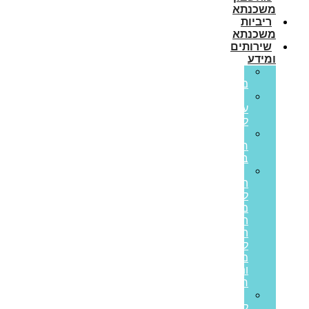
משכנתא
ריביות
משכנתא
שירותים
ומידע
גרירת
משכנתא
הון
עצמי
למשכנתא
משכנתא
חוץ
בנקאית
איחוד
הלוואות
לבעלי
משכנתאות:
המדריך
המלא
ליציאה
מחובות
ותזרים
חיובי
הלוואות
לעסקים