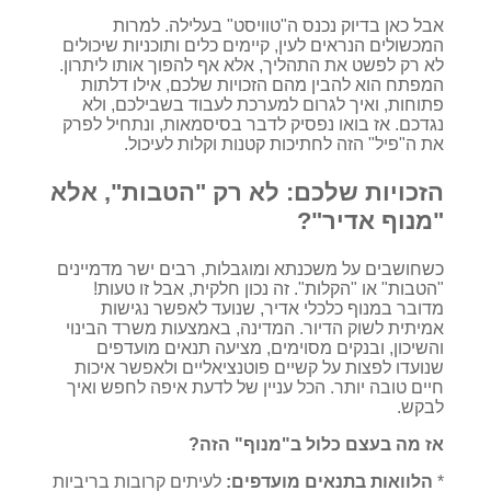
אבל כאן בדיוק נכנס ה"טוויסט" בעלילה. למרות
המכשולים הנראים לעין, קיימים כלים ותוכניות שיכולים
לא רק לפשט את התהליך, אלא אף להפוך אותו ליתרון.
המפתח הוא להבין מהם הזכויות שלכם, אילו דלתות
פתוחות, ואיך לגרום למערכת לעבוד בשבילכם, ולא
נגדכם. אז בואו נפסיק לדבר בסיסמאות, ונתחיל לפרק
את ה"פיל" הזה לחתיכות קטנות וקלות לעיכול.
הזכויות שלכם: לא רק "הטבות", אלא
"מנוף אדיר"?
כשחושבים על משכנתא ומוגבלות, רבים ישר מדמיינים
"הטבות" או "הקלות". זה נכון חלקית, אבל זו טעות!
מדובר במנוף כלכלי אדיר, שנועד לאפשר נגישות
אמיתית לשוק הדיור. המדינה, באמצעות משרד הבינוי
והשיכון, ובנקים מסוימים, מציעה תנאים מועדפים
שנועדו לפצות על קשיים פוטנציאליים ולאפשר איכות
חיים טובה יותר. הכל עניין של לדעת איפה לחפש ואיך
לבקש.
אז מה בעצם כלול ב"מנוף" הזה?
*
הלוואות בתנאים מועדפים:
לעיתים קרובות בריביות