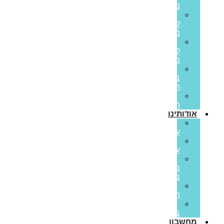
משכנתא
משכנתא
לכל
מטרה
משכנתא
לנכס
מסחרי
הלוואות
בערבות
המדינה
משכנתא
הפוכה
אודותינו
קצת
עלינו
ממליצים
עלינו
פריים
משכנתאות
בתקשורת
סיפורי
הצלחה
משרות
בפריים
מחשבון