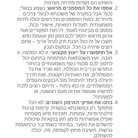
והשיכון הם נקודות פתיחה מצוינות.
אספו את כל המסמכים מראש:
נשמע בנאלי,
נכון? אבל במקרה של משכנתא לבעלי צרכים
מיוחדים, כמות המסמכים הנדרשים יכולה להיות
משמעותית. תעודות רפואיות, אישורי נכות,
מסמכים מביטוח לאומי, דו"חות תפקודיים ועוד.
ארגון מראש יחסוך לכם המון זמן ועוגמת נפש.
חשבו על זה כעל הכנת תיק לטיול ארוך – אתם
רוצים שיהיה בו הכל, ובמקום הנכון.
אל תתפשרו על ייעוץ מקצועי:
זו לא המלצה, זו
חובה
. יועץ משכנתאות המתמחה בתחום יכול
לחסוך לכם סכומי כסף משמעותיים בהחזר
החודשי ובריבית הכוללת. הוא מכיר את כל
המסלולים, את האותיות הקטנות, ואת הדרך
היעילה ביותר להתנהל מול הבנקים והגופים
הממשלתיים. זה כמו ניתוח – הייתם רוצים ללכת
למישהו שעושה את זה פעם ראשונה, או
למומחה?
בחנו את אפיקי המימון השונים:
לא הכל
מתמקד רק במשכנתא בנקאית. קיימות קרנות
פילנתרופיות, עמותות, תוכניות סיוע מקומיות
ואפילו אפשרויות מימון חוץ בנקאיות שיכולות
להשלים את הפער, במיוחד כשמדובר בהתאמות
נגישות. חשיבה מחוץ לקופסה, פה, יכולה
להשתלם.