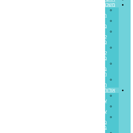
משכנתאות
משכנתא
חדשה
מחזור
משכנתא
משכנתא
לכל
מטרה
משכנתא
לנכס
מסחרי
הלוואות
בערבות
המדינה
משכנתא
הפוכה
אודותינו
קצת
עלינו
ממליצים
עלינו
פריים
משכנתאות
בתקשורת
סיפורי