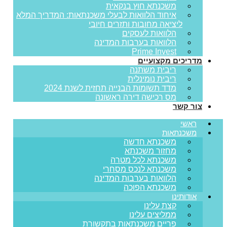
משכנתא חוץ בנקאית
איחוד הלוואות לבעלי משכנתאות: המדריך המלא
ליציאה מחובות ותזרים חיובי
הלוואות לעסקים
הלוואות בערבות המדינה
Prime Invest
מדריכים מקצועיים
ריבית משתנה
ריבית נומינלית
מדד תשומות הבנייה תחזית לשנת 2024
מס רכישה דירה ראשונה
צור קשר
ראשי
משכנתאות
משכנתא חדשה
מחזור משכנתא
משכנתא לכל מטרה
משכנתא לנכס מסחרי
הלוואות בערבות המדינה
משכנתא הפוכה
אודותינו
קצת עלינו
ממליצים עלינו
פריים משכנתאות בתקשורת