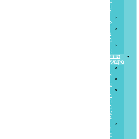
מחובות
ותזרים
חיובי
הלוואות
לעסקים
הלוואות
בערבות
המדינה
Prime
Invest
מדריכים
מקצועיים
ריבית
משתנה
ריבית
נומינלית
מדד
תשומות
הבנייה
תחזית
לשנת
2024
מס
רכישה
דירה