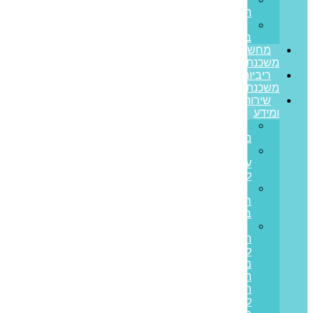
הצלחה
משרות
בפריים
מחשבון
משכנתא
ריביות
משכנתא
שירותים
ומידע
גרירת
משכנתא
הון
עצמי
למשכנתא
משכנתא
חוץ
בנקאית
איחוד
הלוואות
לבעלי
משכנתאות:
המדריך
המלא
ליציאה