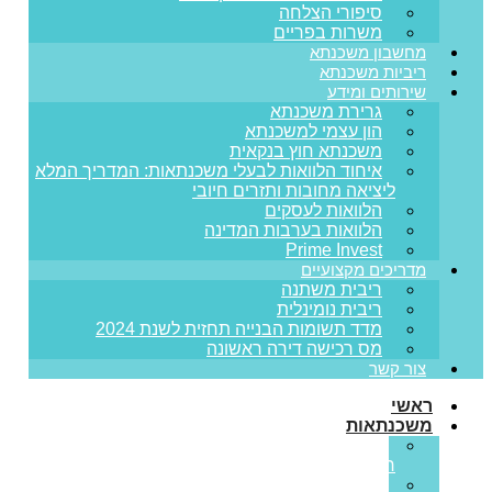
סיפורי הצלחה
משרות בפריים
מחשבון משכנתא
ריביות משכנתא
שירותים ומידע
גרירת משכנתא
הון עצמי למשכנתא
משכנתא חוץ בנקאית
איחוד הלוואות לבעלי משכנתאות: המדריך המלא
ליציאה מחובות ותזרים חיובי
הלוואות לעסקים
הלוואות בערבות המדינה
Prime Invest
מדריכים מקצועיים
ריבית משתנה
ריבית נומינלית
מדד תשומות הבנייה תחזית לשנת 2024
מס רכישה דירה ראשונה
צור קשר
ראשי
משכנתאות
משכנתא
חדשה
מחזור