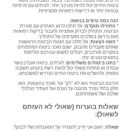
חיים וביטוח מבנה. כשמדובר בבעלי מוגבלויות, נושא
ביטוח החיים יכול להיות מורכב יותר, לעיתים עם פרמיות
גבוהות יותר או דרישות רפואיות ספציפיות.
הנה כמה טיפים בנושא:
*
התחילו מוקדם:
אל תחכו לרגע האחרון עם סגירת
הביטוח. התחילו לבדוק אופציות ולעבור בדיקות רפואיות
(אם נדרש) בשלבים מוקדמים של התהליך.
*
השוו הצעות:
אל תלכו עם הצעת הביטוח הראשונה
שאתם מקבלים מהבנק. ישנם סוכני ביטוח המתמחים
במקרים מורכבים, ויכולים למצוא עבורכם פוליסות
בתנאים טובים יותר.
*
בחנו ביטוחים משלימים:
לעיתים, ביטוח אובדן כושר
עבודה או מחלות קשות יכול להוות רשת ביטחון חשובה
נוספת, ולהשלים את ביטוח החיים הנדרש למשכנתא.
ההיבט הביטוחי הוא לא "רק" עוד סעיף בהוצאות. הוא
חלק בלתי נפרד מהגנה על הנכס ועל העתיד הכלכלי
שלכם ושל משפחתכם.
שאלות בוערות (שאולי לא העזתם
לשאול):
שאלה:
האם אני חייב להצהיר על המוגבלות שלי לבנק?