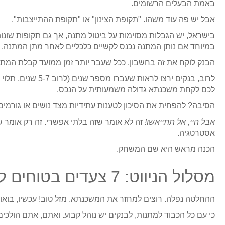
באמת הבעלים הרשומים.
אבל יש פה עוד משהו. "תקופת הצינון" או "תקופת ההתייצבות".
בישראל, יש הגבלות מסוימות על ביטול מתנה, אך גם תקופות שונו
במיוחד אם נותן המתנה נכנס לקשיים כלכליים לאחר מתן המתנה.
הבנק לוקח את זה בחשבון. ככל שעבר יותר זמן ממועד קבלת המתנה,
לרוב, בנקים ירצו לר
לכם לקחת משכנתא גדולה משמעותית על הנכס.
הסיבה? להפחית את הסיכון לטענות עתידיות מצד נושים או גורמים
אבל היי, אל תתייאשו!
זה לא אומר שזה בלתי אפשרי. זה רק אומר ש
אסטרטגיה.
הכנה מראש היא שם המשחק.
מסלול הניווט: 7 צעדים בטוחים למחזור משכנתא על נכס במתנה
ההחלטה נפלה. רוצים למחזר את המשכנתא. מזל טוב! עכשיו, בואו 
כי עם כל הכבוד למתנות, לבנקים יש נוהל קבוע. ואתם, אתם הולכים