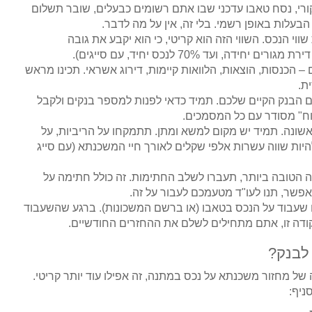
י, נסח טאבו עדכני שבו אתם רשומים כבעלים, שובר תשלום
לות באופן רשמי. בלי זה, אין על מה לדבר.
י הנכס. השווי הזה הוא קריטי, כי הוא יקבע את גובה
 הכנסות, הוצאות, הלוואות קיימות, דירוג אשראי. תכינו מראש
ת.
הבנק הקיים שלכם. תמיד כדאי לפנות למספר בנקים ולקבל
וח" מסודר עם כל המסמכים.
ונה. תמיד יש מקום למשא ומתן. תתמקחו על הריביות, על
להיות שווה עשרות אלפי שקלים לאורך חיי המשכנתא (עם סייג
טובה ביותר, תעברו לשלב החתימות. זה כולל חתימה על
אפשר, תנו לעו"ד מטעמכם לעבור על זה.
שעבוד על הנכס בטאבו (או ברשם המשכונות). ברגע שהשעבוד
קודה זו, אתם מתחילים לשלם את ההחזרים החודשיים.
 לבנק?
 מחזור משכנתא על נכס במתנה, זה אפילו עוד יותר קריטי.
ניף: