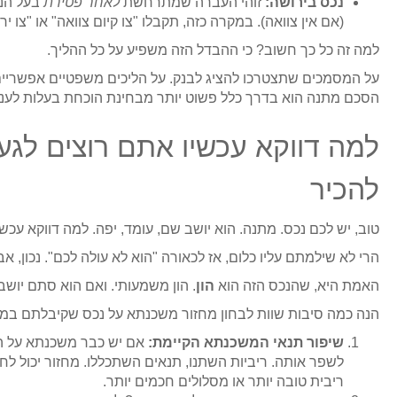
נכס בירושה:
זוהי העברה שמתרחשת
לאחר פטירת
בעל הנכ
(אם אין צוואה). במקרה כזה, תקבלו "צו קיום צוואה" או "צו
למה זה כל כך חשוב? כי ההבדל הזה משפיע על כל ההליך.
על המסמכים שתצטרכו להציג לבנק. על הליכים משפטיים אפשריים.
הסכם מתנה הוא בדרך כלל פשוט יותר מבחינת הוכחת בעלות לעניין
להכיר
טוב, יש לכם נכס. מתנה. הוא יושב שם, עומד, יפה. למה דווקא עכ
הרי לא שילמתם עליו כלום, אז לכאורה "הוא לא עולה לכם". נכון, אב
האמת היא, שהנכס הזה הוא
הון
. הון משמעותי. ואם הוא סתם יוש
הנה כמה סיבות שוות לבחון מחזור משכנתא על נכס שקיבלתם במ
שיפור תנאי המשכנתא הקיימת:
אם יש כבר משכנתא על הנ
לשפר אותה. ריביות השתנו, תנאים השתכללו. מחזור יכול לח
ריבית טובה יותר או מסלולים חכמים יותר.