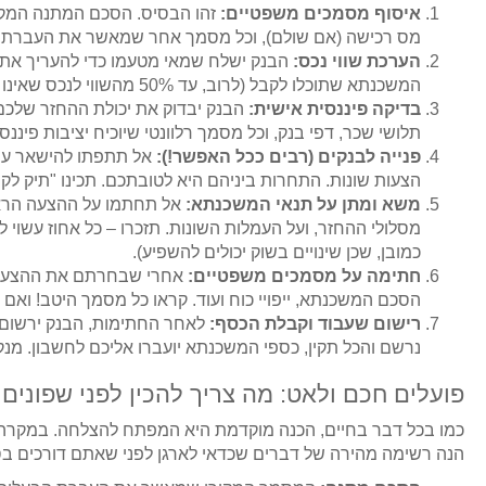
איסוף מסמכים משפטיים:
זהו הבסיס. הסכם המתנה המקור
מס רכישה (אם שולם), וכל מסמך אחר שמאשר את העברת הבע
הערכת שווי נכס:
הבנק ישלח שמאי מטעמו כדי להעריך את שוו
המשכנתא שתוכלו לקבל (לרוב, עד 50% מהשווי לנכס שאינו דירת מגורים יחידה, ועד 70% לנכס יחיד, עם סייגים).
בדיקה פיננסית אישית:
הבנק יבדוק את יכולת ההחזר שלכם –
תלושי שכר, דפי בנק, וכל מסמך רלוונטי שיוכיח יציבות פיננסי
פנייה לבנקים (רבים ככל האפשר!):
אל תתפתו להישאר עם 
הצעות שונות. התחרות ביניהם היא לטובתכם. תכינו "תיק לק
משא ומתן על תנאי המשכנתא:
אל תחתמו על ההצעה הראש
מסלולי ההחזר, ועל העמלות השונות. תזכרו – כל אחוז עשוי 
כמובן, שכן שינויים בשוק יכולים להשפיע).
חתימה על מסמכים משפטיים:
אחרי שבחרתם את ההצעה ה
הסכם המשכנתא, ייפויי כוח ועוד. קראו כל מסמך היטב! ואם 
רישום שעבוד וקבלת הכסף:
לאחר החתימות, הבנק ירשום 
נרשם והכל תקין, כספי המשכנתא יועברו אליכם לחשבון. מנ
פועלים חכם ולאט: מה צריך להכין לפני שפונים
כמו בכל דבר בחיים, הכנה מוקדמת היא המפתח להצלחה. במקרה של
הנה רשימה מהירה של דברים שכדאי לארגן לפני שאתם דורכים בס