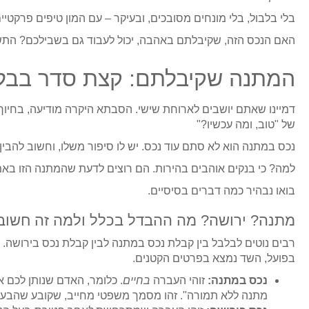
בלי בלבול, בלי מונחים מסובכים, ובעיקר – עם המון טיפים פרקטי
האם הנכס הזה, שקיבלתם באהבה, יכול לעבוד גם בשבילכם? התשו
המתנה שקיבלתם: קצת סדר בבלאג
דמיינו שאתם יושבים לארוחת שישי. הסבתא היקרה מודיעה, בחיוך 
של "טוב, ומה עכשיו?"
נכס במתנה הוא לא סתם עוד נכס. יש לו סיפור משלו, וחשוב להבי
למה? כי בנקים אוהבים בהירות. הם רוצים לדעת שהמתנה הזו באמת
בואו נבהיר כמה דברים בסיסיים.
מתנה? ירושה? מה ההבדל בכלל ולמה זה חשוב
רבים נוטים לבלבל בין קבלת נכס במתנה לבין קבלת נכס בירושה.
בפועל, השד נמצא בפרטים הקטנים.
נכס במתנה:
זוהי העברה
בחיים
. כלומר, האדם שנותן לכם
מתנה ללא תמורה". זהו מסמך משפטי מחייב, שקובע שהבעלות