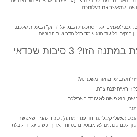
ס. היא מתבצעת על פי צוואה (אם יש כזו) או על פי חוק הירושה
 ירושה" שמאשר את בעלותכם.
 וגם, לפעמים, על הסתכלות הבנק על "חוזק" הבעלות שלכם.
 בנקים, כל עוד הוא עומד בכל הדרישות החוקיות.
למה דווקא עכשיו אתם רוצים לגעת במתנה הזו? 3 סיבות שכדאי
שיו לחשוב על מחזור משכנתא?
ל זו ראייה קצת צרה.
ב שם, הוא פשוט לא עובד בשבילכם.
תנה:
כס (שאולי קיבלתם יחד עם המתנה), סביר להניח שאפשר
סוך לכם סכומים לא מבוטלים בטווח הארוך, פשוט על ידי קבלת