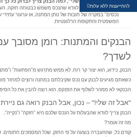
שאלה: אם הנכס "שלי", למה הבנק צריך לבדוק כל כך 
להתייעצות ללא עלות
תשובה:
הבנק חייב לוודא שהנכס משמש כבטוחה חזקה. העב
נכסים" במקרה של חובות של נותן המתנה, או ערעור עתידי על 
המשפטית והתקופות הרלוונטיות.
הבנקים והמתנות: רומן מסובך עם
לשדך?
הבנק, כידוע, הוא יצור קר רוח. לא ממש מתרגש מ"הפתעות" ו"מתנו
כשאתם מגיעים לבנק עם נכס שקיבלתם במתנה ורוצים למחזר משכ
הבנקאי לא ממהר לשלוף את הפנקס. הוא רוצה להבין את כל הסיפ
"אבל זה שלי!" – נכון, אבל הבנק רואה גם נייר
הבנק צריך לוודא שהבעלות על הנכס שלכם היא "חזקה" ו"נקייה".
מה זה אומר?
קודם כל, שההעברה בוצעה על פי החוק. שכל המסמכים חתומים. 