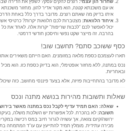
שחרור הון עצמי:
רוצים להקים עסק? לשפץ את הדירה שבה
או עם משכנתא קטנה, הוא מקור אדיר להון. מחזור משכנתא 
איתו בדיוק מה שאתם רוצים. מדובר בדרך כלל באחת הדרכ
איחוד הלוואות:
מצטברות לכם הלוואות יקרות? כרטיסי אש
יכול לאפשר לכם "לכבות שריפות" יקרות אלה. לאחד את כל הה
בהרבה. זה מייצר שקט נפשי וחיסכון חודשי דרמטי.
כסף ששוכב סתם? תחשבו שוב!
תארו לעצמכם כספת מלאה במזומנים. האם הייתם משאירים אותה 
נכס במתנה, ללא מחזור אופטימלי, הוא בדיוק כספת כזו. הוא מכיל
ובאחריות.
לא מדובר בהתחייבות פזיזה, אלא בצעד פיננסי מחושב. כזה שיכו
שאלות ותשובות מהירות בנושא מתנה ונכס
שאלה: האם תמיד עדיף לקבל נכס במתנה מאשר בירוש
תשובה:
לא בהכרח. לכל אפשרות יש השלכות משלה, בעיקר 
ירושה/קיום צוואה, אך עשויה לגרור חיוב במס רכישה במקרי
מכירה עתידית. מומלץ תמיד להתייעץ עם עו"ד המתמחה בתח