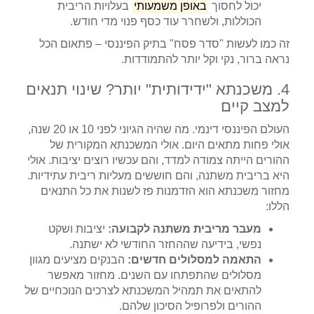
יכול לחסוך
באופן משמעותי
בעלויות הריבית
הכוללות, ולשחרר עוד כסף פנוי מדי חודש.
זה כמו לעשות "סדר פסח" בתיק הפיננסי – פתאום הכל
נראה ברור, נקי וקל יותר להתמודדות.
4. משכנתא "ידידותית" יותר? שינוי תנאים
למצב קיים
העולם הפיננסי דינמי. מה שהיה הגיוני לפני 10 או 20 שנה,
אולי פחות מתאים היום. אולי המשכנתא המקורית של
ההורים הייתה צמודה למדד, והם עכשיו רוצים יציבות. אולי
היא בריבית משתנה, והם חוששים מעליות ריבית עתידיות.
מחזור משכנתא הוא הזדמנות פז לשנות את כל התנאים
הללו:
מעבר מריבית משתנה לקבועה:
יציבות ושקט
נפשי, בידיעה שההחזר החודשי לא ישתנה.
התאמה למסלולים חדשים:
הבנקים מציעים מגוון
מסלולים שהתפתחו עם השנים. מחזור מאפשר
להתאים את תמהיל המשכנתא לצרכים הנוכחיים של
ההורים ולפרופיל הסיכון שלהם.