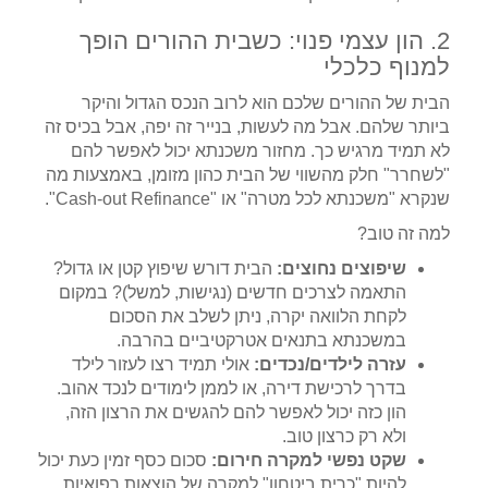
2. הון עצמי פנוי: כשבית ההורים הופך
למנוף כלכלי
הבית של ההורים שלכם הוא לרוב הנכס הגדול והיקר
ביותר שלהם. אבל מה לעשות, בנייר זה יפה, אבל בכיס זה
לא תמיד מרגיש כך. מחזור משכנתא יכול לאפשר להם
"לשחרר" חלק מהשווי של הבית כהון מזומן, באמצעות מה
שנקרא "משכנתא לכל מטרה" או "Cash-out Refinance".
למה זה טוב?
שיפוצים נחוצים:
הבית דורש שיפוץ קטן או גדול?
התאמה לצרכים חדשים (נגישות, למשל)? במקום
לקחת הלוואה יקרה, ניתן לשלב את הסכום
במשכנתא בתנאים אטרקטיביים בהרבה.
עזרה לילדים/נכדים:
אולי תמיד רצו לעזור לילד
בדרך לרכישת דירה, או לממן לימודים לנכד אהוב.
הון כזה יכול לאפשר להם להגשים את הרצון הזה,
ולא רק כרצון טוב.
שקט נפשי למקרה חירום:
סכום כסף זמין כעת יכול
להיות "כרית ביטחון" למקרה של הוצאות רפואיות