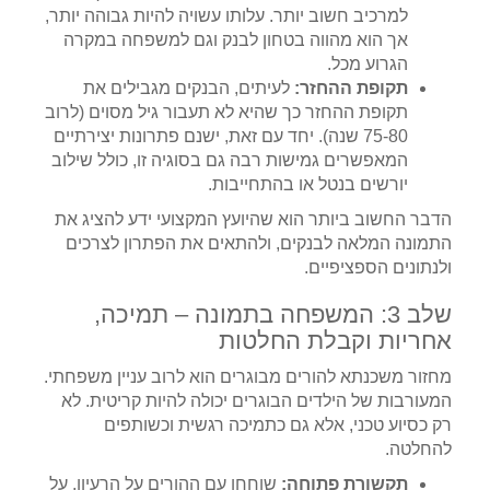
למרכיב חשוב יותר. עלותו עשויה להיות גבוהה יותר,
אך הוא מהווה בטחון לבנק וגם למשפחה במקרה
הגרוע מכל.
תקופת ההחזר:
לעיתים, הבנקים מגבילים את
תקופת ההחזר כך שהיא לא תעבור גיל מסוים (לרוב
75-80 שנה). יחד עם זאת, ישנם פתרונות יצירתיים
המאפשרים גמישות רבה גם בסוגיה זו, כולל שילוב
יורשים בנטל או בהתחייבות.
הדבר החשוב ביותר הוא שהיועץ המקצועי ידע להציג את
התמונה המלאה לבנקים, ולהתאים את הפתרון לצרכים
ולנתונים הספציפיים.
שלב 3: המשפחה בתמונה – תמיכה,
אחריות וקבלת החלטות
מחזור משכנתא להורים מבוגרים הוא לרוב עניין משפחתי.
המעורבות של הילדים הבוגרים יכולה להיות קריטית. לא
רק כסיוע טכני, אלא גם כתמיכה רגשית וכשותפים
להחלטה.
תקשורת פתוחה:
שוחחו עם ההורים על הרעיון, על