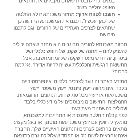
בנקים, כדי להבטיח שאתם מקבלים את התנאים
האופטימליים בשוק.
חשבו לטווח ארוך:
מחזור משכנתא זו לא החלטה
של "כאן ועכשיו". תכננו את המשכנתא החדשה כך
שתתאים לצרכים העתידיים של ההורים, וגם לתכנון
הירושה.
מחזור משכנתא להורים מבוגרים הוא מתנה שאתם יכולים
להעניק להם – מתנה של שקט, של חופש כלכלי ושל
ביטחון. זה דורש מעט השקעה של זמן ומחשבה, אבל
התשואה הרגשית והכלכלית עשויה להיות אדירה. אז למה
לחכות?
המידע באתר זה נועד לצרכים כלליים ואינפורמטיביים
בלבד ואינו מהווה ייעוץ פיננסי, ייעוץ משפטי, ייעוץ
משכנתאות או ייעוץ מכל סוג שהוא. הנתונים, הדוגמאות,
ההמלצות והחישובים מבוססים על מידע כללי בלבד
ועלולים להשתנות מעת לעת.
לפני קבלת החלטה פיננסית או התחייבות למשכנתא,
מומלץ להיוועץ עם יועץ משכנתאות מוסמך או בעל מקצוע
מתאים בהתאם לצרכים והנתונים האישיים שלך. החברה
אינה אחראית לשום נזק או הפסד שעלול להיגרם כתוצאה