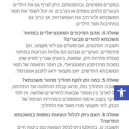
במקרים מסוימים, ובהסכמתם, ניתן לצרף גם את הילדים
הבוגרים כלווים נוספים או כערבים. זה יכול לשפר את תנאי
המשכנתא ולהרחיב את האפשרויות, אך כרוך גם
במחויבות מצד הילדים.
שאלה 4: מהם הסיכונים הפוטנציאליים במחזור
משכנתא להורים מבוגרים?
תשובה: הסיכונים, אם פועלים עם ליווי מקצועי, הם
מינימליים. העיקריים שבהם הם עלויות הכרוכות במחזור
(עמלת פתיחת תיק, שמאות, ביטוח) שצריך לוודא שהן
נמוכות מהחיסכון הפוטנציאלי, וכן חוסר התאמה של תנאי
המשכנתא החדשים. יועץ מקצועי ידאג לתכנון אופטימלי.
שאלה 5: כמה זמן לוקח תהליך מחזור משכנתא?
פתח סרגל נגישות
תשובה: התהליך כולו, מרגע קבלת ההחלטה ועד החתימה,
יכול לארוך בין מספר שבועות לחודשיים-שלושה. זה תלוי
בעיקר בקצב איסוף המסמכים ובמהירות הטיפול של
הבנק. ליווי מקצועי מזרז מאוד את התהליך.
שאלה 6: האם ניתן לכלול הוצאות נוספות במשכנתא
החדשה?
תשובה: כן, בהחלט! ניתן לכלול הוצאות כמו ביטוח חיים