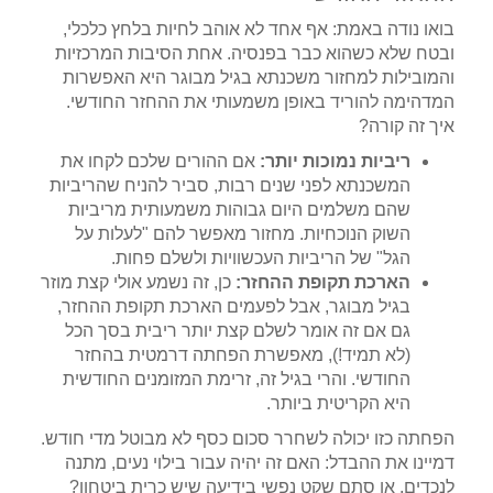
בואו נודה באמת: אף אחד לא אוהב לחיות בלחץ כלכלי,
ובטח שלא כשהוא כבר בפנסיה. אחת הסיבות המרכזיות
והמובילות למחזור משכנתא בגיל מבוגר היא האפשרות
המדהימה להוריד באופן משמעותי את ההחזר החודשי.
איך זה קורה?
ריביות נמוכות יותר:
אם ההורים שלכם לקחו את
המשכנתא לפני שנים רבות, סביר להניח שהריביות
שהם משלמים היום גבוהות משמעותית מריביות
השוק הנוכחיות. מחזור מאפשר להם "לעלות על
הגל" של הריביות העכשוויות ולשלם פחות.
הארכת תקופת ההחזר:
כן, זה נשמע אולי קצת מוזר
בגיל מבוגר, אבל לפעמים הארכת תקופת ההחזר,
גם אם זה אומר לשלם קצת יותר ריבית בסך הכל
(לא תמיד!), מאפשרת הפחתה דרמטית בהחזר
החודשי. והרי בגיל זה, זרימת המזומנים החודשית
היא הקריטית ביותר.
הפחתה כזו יכולה לשחרר סכום כסף לא מבוטל מדי חודש.
דמיינו את ההבדל: האם זה יהיה עבור בילוי נעים, מתנה
לנכדים, או סתם שקט נפשי בידיעה שיש כרית ביטחון?