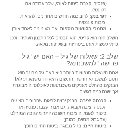
(פנסיה, קצבת ביטוח לאומי, שכר עבודה אם
רלוונטי).
דפי בנק:
לרוב כמה חודשים אחרונים, להראות
יציבות פיננסית.
מסמכי הלוואות נוספות:
אם מעוניינים לאחד אותן.
השלב הזה הוא קריטי. הוא הבסיס לכל התכנון העתידי, ולכן
כדאי לעשות אותו ביסודיות ובשקיפות מלאה.
שלב 2: שאלות של גיל – האם יש "גיל
פרישה" למשכנתא?
אחת השאלות הנפוצות ביותר היא האם גיל מבוגר הוא
חסם למשכנתא חדשה. התשובה היא חד משמעית:
לא!
הבנקים בהחלט מעניקים משכנתאות לאוכלוסייה מבוגרת,
אך ישנם כמה דגשים:
הכנסה יציבה:
הבנק ירצה לראות שההורים מציגים
הכנסה יציבה וקבועה, גם אם זו קצבת פנסיה או
ביטוח לאומי. היציבות חשובה יותר מהגובה המוחלט
(עד גבול מסוים, כמובן).
ביטוח חיים:
בגיל מבוגר, ביטוח החיים הופך