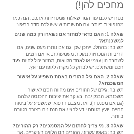
מחכים להן!)
בטח יש לכם עוד המון שאלות שמטרידות אתכם. הנה כמה
מהנפוצות ביותר, עם התשובות שיעשו לכם סדר בראש:
שאלה 1: האם כדאי למחזר אם נשארו רק כמה שנים
למשכנתא?
תשובה: בהחלט ייתכן שכן! גם אם נותרו מעט שנים, אם
הריביות הנוכחיות נמוכות משמעותית, או אם רוצים
לשחרר הון עצמי או לאחד הלוואות, מחזור יכול להיות צעד
חכם ומשתלם. יש לבדוק כל מקרה לגופו עם יועץ.
שאלה 2: האם גיל ההורים באמת משפיע על אישור
המשכנתא?
תשובה: גילם של ההורים אינו מהווה חסם לאישור
משכנתא. הבנק יבחן בעיקר את יציבות ההכנסה שלהם
(גם אם מפנסיה), ואת מצבם הרפואי שמשפיע על ביטוח
החיים. יועץ מנוסה יידע להציג את הנתונים בצורה הטובה
ביותר.
שאלה 3: מי צריך לחתום על המסמכים? רק ההורים?
תשובה: באופן עקרוני, ההורים הם הלווים העיקריים. אך