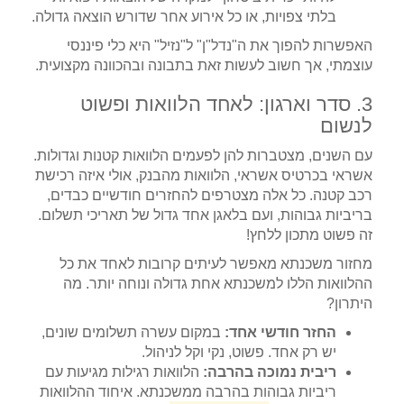
בלתי צפויות, או כל אירוע אחר שדורש הוצאה גדולה.
האפשרות להפוך את ה"נדל"ן" ל"נזיל" היא כלי פיננסי
עוצמתי, אך חשוב לעשות זאת בתבונה ובהכוונה מקצועית.
3. סדר וארגון: לאחד הלוואות ופשוט
לנשום
עם השנים, מצטברות להן לפעמים הלוואות קטנות וגדולות.
אשראי בכרטיס אשראי, הלוואות מהבנק, אולי איזה רכישת
רכב קטנה. כל אלה מצטרפים להחזרים חודשיים כבדים,
בריביות גבוהות, ועם בלאגן אחד גדול של תאריכי תשלום.
זה פשוט מתכון ללחץ!
מחזור משכנתא מאפשר לעיתים קרובות לאחד את כל
ההלוואות הללו למשכנתא אחת גדולה ונוחה יותר. מה
היתרון?
החזר חודשי אחד:
במקום עשרה תשלומים שונים,
יש רק אחד. פשוט, נקי וקל לניהול.
ריבית נמוכה בהרבה:
הלוואות רגילות מגיעות עם
ריביות גבוהות בהרבה ממשכנתא. איחוד ההלוואות