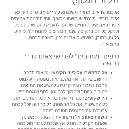
אז כמו שראינו, מחזור משכנתא להורים מבוגרים הוא לא
איזה "טריק" פיננסי או משהו מסובך. זוהי הזדמנות אמיתית
לשדרג את איכות החיים שלהם, להעניק להם שקט נפשי,
ולהקל עליהם בתקופה שבה הם רוצים ליהנות ולא לדאוג.
כל זה, כמובן, כשעושים את זה נכון, בצורה חכמה
ומקצועית.
טיפים "מוזהבים" לפני שיוצאים לדרך
חדשה
אל תתפשרו על ליווי מקצועי:
זה אולי הדבר
החשוב ביותר. יועץ משכנתאות מנוסה ידע לנווט
אתכם במבוך הבירוקרטיה, להשיג את התנאים
הטובים ביותר ולחסוך לכם זמן, כסף ועוגמת נפש.
היו שקופים:
ספרו ליועץ הכל. את כל הנתונים, את
כל החששות, את כל הרצונות. רק כך הוא יוכל לבנות
עבורכם את התוכנית הטובה ביותר.
השוו הצעות:
אל תיקחו את ההצעה הראשונה
שאתם מקבלים. תנו ליועץ שלכם לעבוד מול כמה