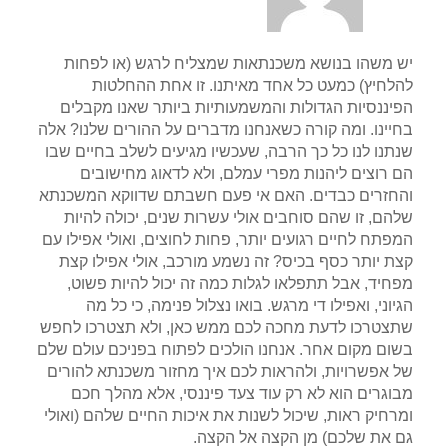
יש משהו בנושא משכנתאות שמצליח לרגש (או לפחות
להלחיץ) כמעט כל אחד מאיתנו. זו אחת ההחלטות
הפיננסיות הגדולות והמשמעותיות ביותר שאנו מקבלים
בחיינו. ומה קורה כשאנחנו מדברים על ההורים שלנו? אלה
שנתנו לנו כל כך הרבה, שעכשיו מגיעים לשלב בחיים שבו
הם רוצים ליהנות מפרי עמלם, ולא לדאוג מחישובים
והחזרים כבדים. האם אי פעם חשבתם שדווקא המשכנתא
שלהם, זו שהם סוחבים אולי עשרות שנים, יכולה להיות
המפתח לחיים רגועים יותר, פחות לחוצים, ואולי אפילו עם
קצת יותר כסף בכיס? זה נשמע מורכב, אולי אפילו קצת
מפחיד, אבל תתפלאו לגלות כמה זה יכול להיות פשוט,
הגיוני, ואפילו די מרגש. בואו נצלול פנימה, כי כל מה
שתצטרכו לדעת מחכה לכם ממש כאן, ולא תצטרכו לחפש
בשום מקום אחר. אנחנו הולכים לפתוח בפניכם עולם שלם
של אפשרויות, ולהראות לכם איך מחזור משכנתא להורים
מבוגרים הוא לא רק עוד צעד פיננסי, אלא מהלך חכם
ומרחיק ראות, שיכול לשנות את איכות החיים שלהם (ואולי
גם את שלכם) מן הקצה אל הקצה.