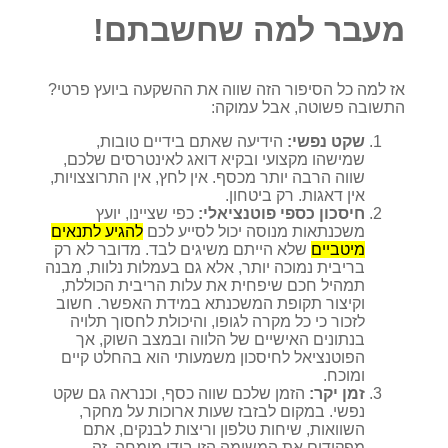
מעבר למה שחשבתם!
אז למה כל הסיפור הזה שווה את ההשקעה ביועץ פרטי?
התשובה פשוטה, אבל עמוקה:
שקט נפשי:
הידיעה שאתם בידיים טובות,
שמישהו מקצועי ובקיא דואג לאינטרסים שלכם,
שווה הרבה יותר מכסף. אין לחץ, אין התרוצצויות,
אין דאגות. רק ביטחון.
חיסכון כספי פוטנציאלי:
כפי שציינו, יועץ
משכנתאות מנוסה יכול לסייע לכם
להגיע לתנאים
מיטביים
שלא הייתם משיגים לבד. מדובר לא רק
בריבית נמוכה יותר, אלא גם בעמלות נלוות, מבנה
תמהיל חכם שיפחית את עלות הריבית הכוללת,
וקיצור תקופת המשכנתא במידת האפשר. חשוב
לזכור כי כל מקרה לגופו, והיכולת לחסוך תלויה
בנתונים האישיים של הלווה ובמצב השוק, אך
הפוטנציאל לחיסכון משמעותי הוא בהחלט קיים
ומוכח.
זמן יקר:
הזמן שלכם שווה כסף, וכנראה גם שקט
נפשי. במקום לבזבז שעות ארוכות על מחקר,
השוואות, שיחות טלפון וריצות לבנקים, אתם
מפקידים את המשימה הזו בידי מומחה. זה