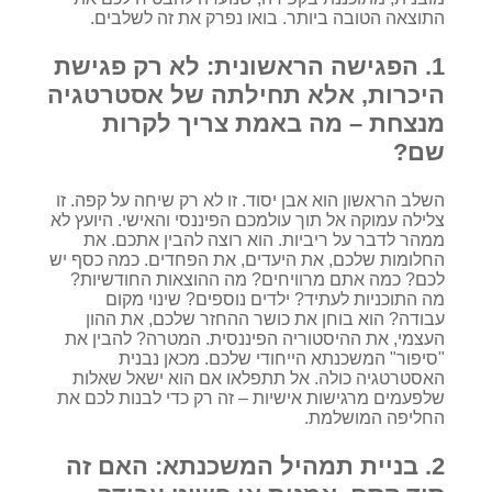
התוצאה הטובה ביותר. בואו נפרק את זה לשלבים.
1. הפגישה הראשונית: לא רק פגישת
היכרות, אלא תחילתה של אסטרטגיה
מנצחת – מה באמת צריך לקרות
שם?
השלב הראשון הוא אבן יסוד. זו לא רק שיחה על קפה. זו
צלילה עמוקה אל תוך עולמכם הפיננסי והאישי. היועץ לא
ממהר לדבר על ריביות. הוא רוצה להבין אתכם. את
החלומות שלכם, את היעדים, את הפחדים. כמה כסף יש
לכם? כמה אתם מרוויחים? מה ההוצאות החודשיות?
מה התוכניות לעתיד? ילדים נוספים? שינוי מקום
עבודה? הוא בוחן את כושר ההחזר שלכם, את ההון
העצמי, את ההיסטוריה הפיננסית. המטרה? להבין את
"סיפור" המשכנתא הייחודי שלכם. מכאן נבנית
האסטרטגיה כולה. אל תתפלאו אם הוא ישאל שאלות
שלפעמים מרגישות אישיות – זה רק כדי לבנות לכם את
החליפה המושלמת.
2. בניית תמהיל המשכנתא: האם זה