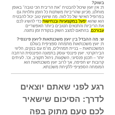
בשוק?
ת: אין יועץ שיכול להבטיח "את הריבית הכי טובה" באופן
מוחלט, מכיוון שהריביות משתנות כל הזמן ותלויות גם
בפרופיל האישי של כל לווה. מה שיועץ טוב יכול להבטיח
הוא שהוא
יפעל במקצועיות ובנחישות
כדי להשיג לכם
את הריביות והתנאים הטובים ביותר האפשריים
עבורכם
, בהתאם למצב השוק בנקודת זמן נתונה.
ש: מה ההבדל בין יועץ משכנתאות ליועץ פיננסי?
ת: יועץ משכנתאות מתמחה ספציפית בעולם
המשכנתאות – בניית תמהילים, מו"מ עם בנקים, הליווי
הבירוקרטי. יועץ פיננסי עוסק בתמונה הפיננסית הרחבה
יותר – תכנון פנסיוני, השקעות, ניהול תקציב, וכו'. לעיתים
קרובות יש חפיפה, אך לרוב יועץ משכנתאות הוא
המומחה הספציפי ללקיחת משכנתא.
רגע לפני שאתם יוצאים
לדרך: הסיכום שישאיר
לכם טעם מתוק בפה