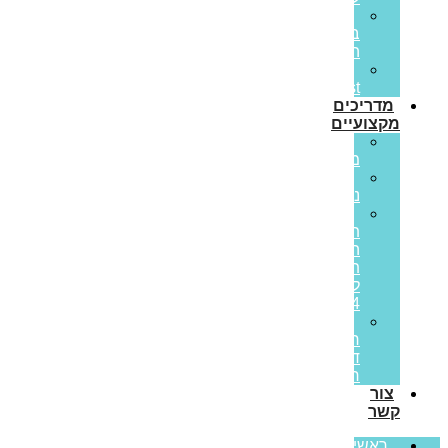
הלוואות
בערבות
המדינה
Prime
Invest
מדריכים
מקצועיים
ריבית
משתנה
ריבית
נומינלית
מדד
תשומות
הבנייה
תחזית
לשנת
2024
מס
רכישה
דירה
ראשונה
צור
קשר
ראשי