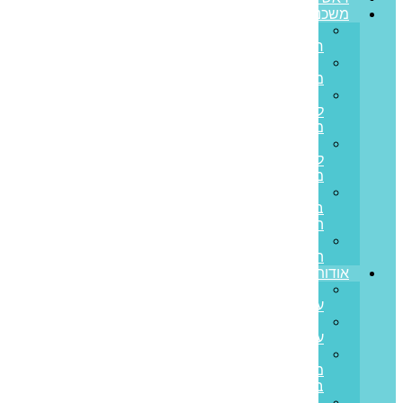
משכנתאות
משכנתא
חדשה
מחזור
משכנתא
משכנתא
לכל
מטרה
משכנתא
לנכס
מסחרי
הלוואות
בערבות
המדינה
משכנתא
הפוכה
אודותינו
קצת
עלינו
ממליצים
עלינו
פריים
משכנתאות
בתקשורת
סיפורי