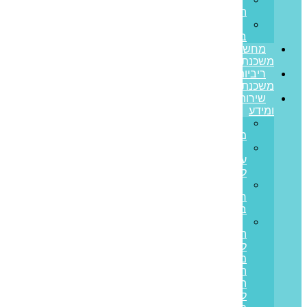
הצלחה
משרות
בפריים
מחשבון
משכנתא
ריביות
משכנתא
שירותים
ומידע
גרירת
משכנתא
הון
עצמי
למשכנתא
משכנתא
חוץ
בנקאית
איחוד
הלוואות
לבעלי
משכנתאות:
המדריך
המלא
ליציאה