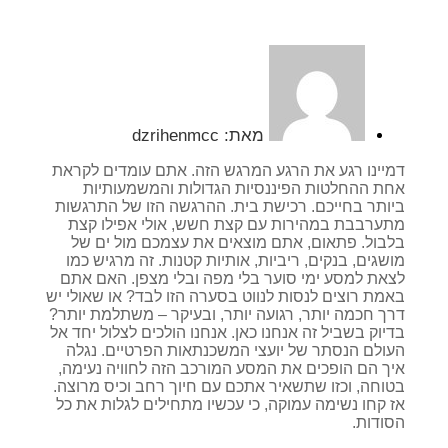
מאת:
dzrihenmcc
דמיינו רגע את הרגע המרגש הזה. אתם עומדים לקראת
אחת ההחלטות הפיננסיות הגדולות והמשמעותיות
ביותר בחייכם. רכישת בית. ההרגשה הזו של התרגשות
מתערבבת במהירות עם קצת חשש, אולי אפילו קצת
בלבול. פתאום, אתם מוצאים את עצמכם מול ים של
מושגים, בנקים, ריביות, אותיות קטנות. זה מרגיש כמו
לצאת למסע ימי סוער בלי מפה ובלי מצפן. האם אתם
באמת רוצים לנסות לנווט בסערה הזו לבד? או שאולי יש
דרך חכמה יותר, רגועה יותר, ובעיקר – משתלמת יותר?
בדיוק בשביל זה אנחנו כאן. אנחנו הולכים לצלול יחד אל
העולם הנסתר של יועצי המשכנתאות הפרטיים. נגלה
איך הם הופכים את המסע המורכב הזה לחוויה נעימה,
בטוחה, וכזו שתשאיר אתכם עם חיוך רחב וכיס מרוצה.
אז קחו נשימה עמוקה, כי עכשיו מתחילים לגלות את כל
הסודות.