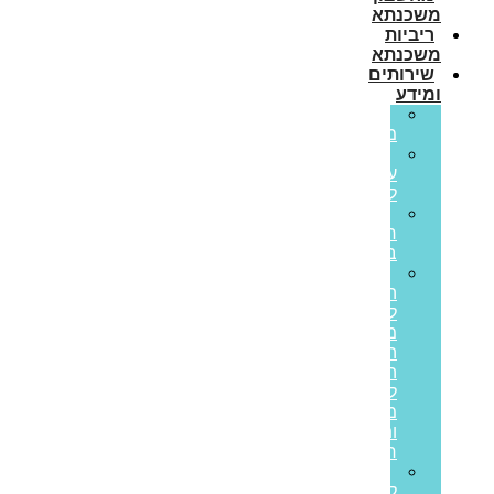
משכנתא
ריביות
משכנתא
שירותים
ומידע
גרירת
משכנתא
הון
עצמי
למשכנתא
משכנתא
חוץ
בנקאית
איחוד
הלוואות
לבעלי
משכנתאות:
המדריך
המלא
ליציאה
מחובות
ותזרים
חיובי
הלוואות
לעסקים