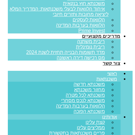
משכנתא חוץ בנקאית
איחוד הלוואות לבעלי משכנתאות: המדריך המלא
ליציאה מחובות ותזרים חיובי
הלוואות לעסקים
הלוואות בערבות המדינה
Prime Invest
מדריכים מקצועיים
ריבית משתנה
ריבית נומינלית
מדד תשומות הבנייה תחזית לשנת 2024
מס רכישה דירה ראשונה
צור קשר
ראשי
משכנתאות
משכנתא חדשה
מחזור משכנתא
משכנתא לכל מטרה
משכנתא לנכס מסחרי
הלוואות בערבות המדינה
משכנתא הפוכה
אודותינו
קצת עלינו
ממליצים עלינו
פריים משכנתאות בתקשורת