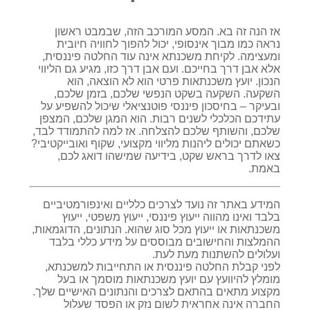
אז הנה זה בא. המסע המורכב הזה, שבמבט ראשון
נראה כמו מבוך אינסופי, יכול להפוך לחוויה חיובית
ומעצימה. לקיחת משכנתא אינה עוד החלטה פיננסית,
אלא אבן דרך בחייכם. ועם אבן דרך כזו, מגיע גם הליווי
הנכון. יועץ משכנתאות פרטי הוא לא הוצאה, הוא
השקעה. השקעה בשקט הנפשי שלכם, בזמן שלכם,
ובעיקר – בחיסכון פיננסי פוטנציאלי שיכול להשפיע על
עתידכם הכלכלי לשנים רבות. הוא המגן שלכם, המצפן
שלכם, והשותף שלכם להצלחה. אז למה להתמודד לבד,
כשאתם יכולים ליהנות מליווי מקצועי, שקוף ואובייקטיבי?
צאו לדרך בראש שקט, בידיעה שמישהו דואג לכם,
באמת.
המידע באתר זה נועד לצרכים כלליים ואינפורמטיביים
בלבד ואינו מהווה ייעוץ פיננסי, ייעוץ משפטי, ייעוץ
משכנתאות או ייעוץ מכל סוג שהוא. הנתונים, הדוגמאות,
ההמלצות והחישובים מבוססים על מידע כללי בלבד
ועלולים להשתנות מעת לעת.
לפני קבלת החלטה פיננסית או התחייבות למשכנתא,
מומלץ להיוועץ עם יועץ משכנתאות מוסמך או בעל
מקצוע מתאים בהתאם לצרכים והנתונים האישיים שלך.
החברה אינה אחראית לשום נזק או הפסד שעלול