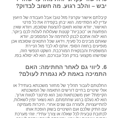
יבש – והלב רגוע. מה חשוב לבדוק?
קיבלתם אישור עקרוני! מזל טוב! אבל העבודה של היועץ
עדיין לא הסתיימה. הוא יבחן בקפידה את כל פרטי
האישור, יוודא שהוא תואם להצעות שסוכמו, ויוודא שאין
הפתעות או "כוכביות" קטנות שעלולות לעלות לכם ביוקר.
הוא ילווה אתכם לבנק לחתימה על המסמכים, יוודא
שאתם מבינים כל סעיף, וידאג שכל התנאים שסוכמו אכן
מופיעים בחוזה הסופי. אתם לא לבד מול הניירת
המשפטית והבנקאית המורכבת. השקט הנפשי הזה,
שמישהו מקצועי בודק הכל עבורכם, הוא לא יסולא בפז.
6. ליווי גם לאחר החתימה: האם
התמיכה באמת לא נגמרת לעולם?
החלטתם לעבור תהליך של מחזור משכנתא בעתיד? או
אולי שינויים בחיים דורשים התאמה של המשכנתא
הקיימת? יועץ משכנתאות טוב הוא פרטנר לטווח ארוך.
הוא לא נעלם ברגע שחתמתם. הוא נשאר זמין לשאלות,
להתייעצויות, ולעזרה גם שנים אחרי. היכרות מעמיקה
עם התיק שלכם ועם השינויים בשוק הופכת אותו
לכתובת טבעית לכל שאלה או צורך עתידי. זוהי מערכת