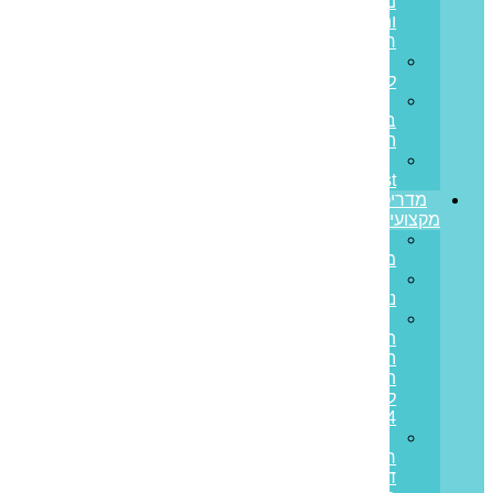
מחובות
ותזרים
חיובי
הלוואות
לעסקים
הלוואות
בערבות
המדינה
Prime
Invest
מדריכים
מקצועיים
ריבית
משתנה
ריבית
נומינלית
מדד
תשומות
הבנייה
תחזית
לשנת
2024
מס
רכישה
דירה