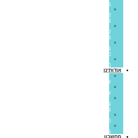
משכנתא
משכנתא
לכל
מטרה
משכנתא
לנכס
מסחרי
הלוואות
בערבות
המדינה
משכנתא
הפוכה
אודותינו
קצת
עלינו
ממליצים
עלינו
פריים
משכנתאות
בתקשורת
סיפורי
הצלחה
משרות
בפריים
מחשבון