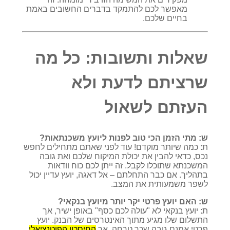
מאפשר לכם להתמקד בדברים החשובים באמת
בחיים שלכם.
שאלות ותשובות: כל מה
שרציתם לדעת ולא
העזתם לשאול
ש: מתי הזמן הכי טוב לפנות ליועץ משכנתאות?
ת: כמה שיותר מוקדם! עוד לפני שאתם מתחילים לחפש
נכס, כדאי להבין את יכולת המיקוח שלכם ואת גובה
המשכנתא שתוכלו לקבל. זה ייתן לכם כוח וודאות
בתהליך. אם כבר התחלתם – אל דאגה, יועץ עדיין יכול
לשפר משמעותית את המצב.
ש: האם יועץ פרטי יקר יותר מיועץ בנקאי?
ת: יועץ בנקאי לא "עולה לכם כסף" באופן ישיר, אך
התשלום שלו מגיע מתוך האינטרסים של הבנק. יועץ
פרטי אמנם גובה שכר טרחה, אך
החיסכון הפוטנציאלי