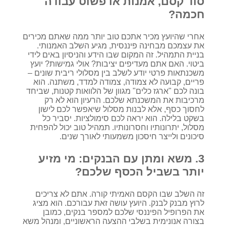
סוד קסם, אמנות או פשוט עבודה
חכמה?
אחרי שהיועץ מכיר אתכם טוב יותר ממה שאתם מכירים
את עצמכם מבחינה פיננסית, מגיע השלב האמנותי.
בניית התמהיל. זה המקום שבו הידע והניסיון באים לידי
ביטוי. האם אתם מעדיפים יציבות? אולי גמישות? יועץ
משכנתאות פרטי יודע לשלב בין מסלולי ריבית שונים –
פריים, קבועה לא צמודה, צמודה למדד, משתנה. הוא
בונה לכם "ארגז כלים" מגוון של הלוואות קטנות, שביחד
מרכיבות את המשכנתא שלכם. הרעיון הוא לא רק
לחסוך כסף, אלא לבנות מסלול שיאפשר לכם לישון
בשקט בלילה. הוא יראה לכם סימולציות. יסביר כל
מסלול, יתרונותיו וחסרונותיו. תמהיל טוב יכול להפחית
סיכונים ולייצר חיסכון משמעותי לאורך שנים.
3. משא ומתן עם הבנקים: מי מזיע
יותר בשביל הכסף שלכם?
זה השלב שבו הקסם האמיתי קורה. אתם לא צריכים
לרוץ מבנק לבנק. היועץ עושה זאת עבורכם. הוא מציג
את הפרופיל הפיננסי שלכם למספר בנקים, כמובן
בצורה אנונימית בשלבי ההצעה הראשוניים, ומנהל משא