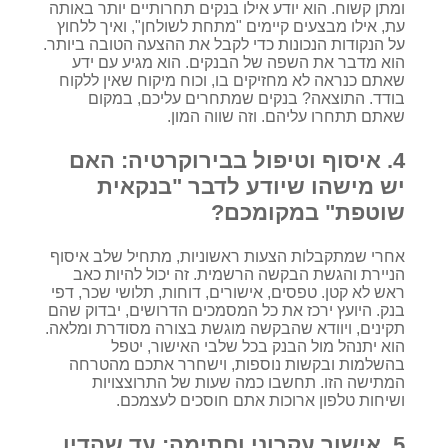
ומתן קשוח. הוא יודע אילו בנקים תחרותיים יותר באותה
עת, אילו מבצעים קיימים "מתחת לשולחן", ואיך ללחוץ
על הנקודות הנכונות כדי לקבל את ההצעה הטובה ביותר.
הוא מדבר את השפה של הבנקים. הוא מגיע עם ידע
שאתם כנראה לא מחזיקים בו, וכוח מיקוח שאין ללקוח
בודד. התוצאה? בנקים שמתחרים עליכם, במקום
שאתם תתחרו עליהם. וזה שווה המון.
4. איסוף וטיפול בבירוקרטיה: האם
יש מישהו שיודע לדבר "בנקאית
שוטפת" במקומכם?
אחרי שמתקבלות הצעות ראשוניות, מתחיל שלב איסוף
הניירת והגשת הבקשה הרשמית. זה יכול להיות כאב
ראש לא קטן. טפסים, אישורים, דוחות, תלושי שכר, דפי
בנק. היועץ ירכז את כל המסמכים הדרושים, יבדוק שהם
תקינים, ויוודא שהבקשה מוגשת בצורה מסודרת ומלאה.
הוא יתנהל מול הבנק בכל שלבי האישור, יטפל
בהשלמות ובקשות נוספות, וישחרר אתכם מהטרחה
המתישה הזו. תחשבו כמה שעות של התרוצצויות
ושיחות טלפון ארוכות אתם חוסכים לעצמכם.
5. אישור עקרוני וחתימה: עד שהדיו