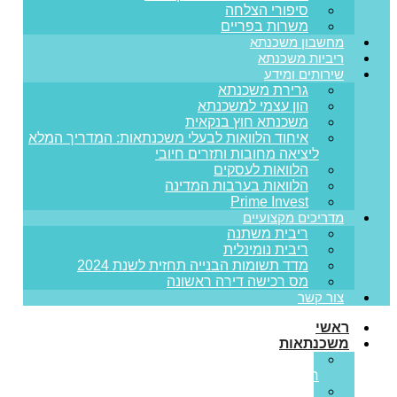
סיפורי הצלחה
משרות בפריים
מחשבון משכנתא
ריביות משכנתא
שירותים ומידע
גרירת משכנתא
הון עצמי למשכנתא
משכנתא חוץ בנקאית
איחוד הלוואות לבעלי משכנתאות: המדריך המלא
ליציאה מחובות ותזרים חיובי
הלוואות לעסקים
הלוואות בערבות המדינה
Prime Invest
מדריכים מקצועיים
ריבית משתנה
ריבית נומינלית
מדד תשומות הבנייה תחזית לשנת 2024
מס רכישה דירה ראשונה
צור קשר
ראשי
משכנתאות
משכנתא
חדשה
מחזור