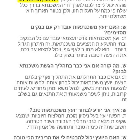
שהוא יכול לייצר לכם לאורך חיי המשכנתא בדרך כלל
עולה פי כמה על העלות הזו, ולכן בטווח הארוך הוא
משתלם יותר.
ש: האם יועץ משכנתאות עובד רק עם בנקים
מסוימים?
ת: יועץ משכנתאות פרטי ועצמאי עובד עם כל הבנקים
ובתי ההשקעות המציעים משכנתאות. זה היתרון הגדול
ביותר – הוא לא מחויב לאף גוף, ויכול למצוא עבורכם
את ההצעה הטובה ביותר בשוק כולו.
ש: מה קורה אם אני כבר בתהליך הגשת משכנתא
לבנק?
ת: גם אם כבר התחלתם את התהליך ואף קיבלתם
הצעה, יועץ משכנתאות יכול לבחון אותה, להשוות אותה
להצעות אחרות בשוק, ולנהל משא ומתן מחודש. לעיתים
קרובות, ניתן לשפר משמעותית את התנאים גם בשלב
זה.
ש: איך אני יודע לבחור יועץ משכנתאות טוב?
ת: חפשו יועץ בעל ניסיון מוכח, המלצות חיוביות, שמציג
שקיפות מלאה לגבי תהליך העבודה ושכר הטרחה.
חשוב שתהיה כימיה טובה ותחושה של אמון הדדי.
ש: האם היועץ יכול להבטיח לי את הריבית הכי טובה