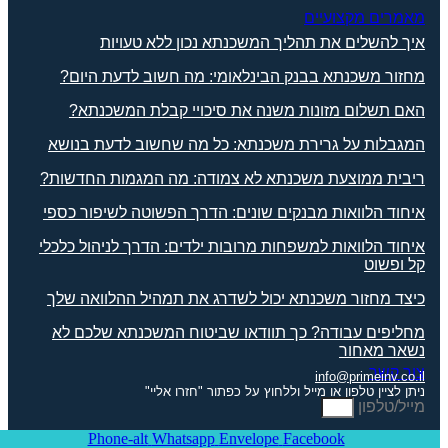
מאמרים מקצועיים
איך להשלים את תהליך המשכנתא נכון ללא טעויות
מחזור משכנתא בבנק הבינלאומי: מה חשוב לדעת היום?
האם תשלום מזונות משנה את סיכויי קבלת המשכנתא?
המגבלות על גרירת משכנתא: כל מה שחשוב לדעת בנושא
ריבית ממוצעת משכנתא לא צמודה: מה המגמות החדשות?
איחוד הלוואות מבנקים שונים: הדרך הפשוטה לשיפור כספי
איחוד הלוואות למשפחות מרובות ילדים: הדרך לניהול כלכלי
קל ופשוט
כיצד מחזור משכנתא יכול לשדרג את תמהיל ההלוואה שלך
מחליפים עבודה? כך תוודאו שביטוח המשכנתא שלכם לא
נשאר מאחור
צור קשר
info@primeinv.co.il
ניתן לציין טלפון או מייל וללחוץ על כפתור "חזרו אליי"
מייל/טלפון
Phone-alt
Whatsapp
Envelope
Facebook
אני מאשר.ת את
מדיניות הפרטיות
באתר