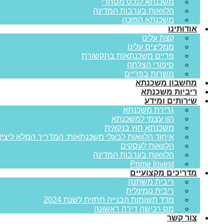
משכנתא לנכס מסחרי
הלוואות בערבות המדינה
משכנתא הפוכה
אודותינו
קצת עלינו
ממליצים עלינו
פריים משכנתאות בתקשורת
סיפורי הצלחה
משרות בפריים
מחשבון משכנתא
ריביות משכנתא
שירותים ומידע
גרירת משכנתא
הון עצמי למשכנתא
משכנתא חוץ בנקאית
איחוד הלוואות לבעלי משכנתאות: המדריך המלא ליציא
הלוואות לעסקים
הלוואות בערבות המדינה
Prime Invest
מדריכים מקצועיים
ריבית משתנה
ריבית נומינלית
מדד תשומות הבנייה תחזית לשנת 2024
מס רכישה דירה ראשונה
צור קשר