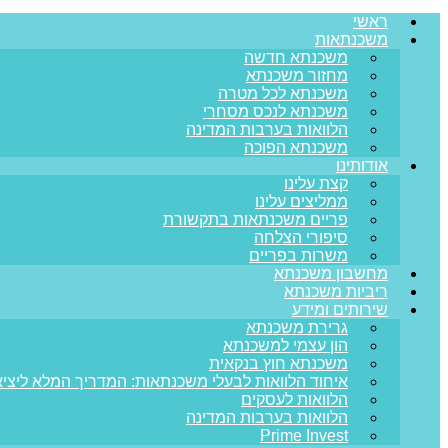
ראשי
משכנתאות
משכנתא חדשה
מחזור משכנתא
משכנתא לכל מטרה
משכנתא לנכס מסחרי
הלוואות בערבות המדינה
משכנתא הפוכה
אודותינו
קצת עלינו
ממליצים עלינו
פריים משכנתאות בתקשורת
סיפורי הצלחה
משרות בפריים
מחשבון משכנתא
ריביות משכנתא
שירותים ומידע
גרירת משכנתא
הון עצמי למשכנתא
משכנתא חוץ בנקאית
איחוד הלוואות לבעלי משכנתאות: המדריך המלא ליציא
הלוואות לעסקים
הלוואות בערבות המדינה
Prime Invest