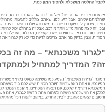
לקבל החלטה מושכלת ולחסוך המון כסף.
אז אתם מוכרים את הבית? מזל טוב! כנראה שאתם כבר מפנטזים 
שחלמתם עליהם. אבל רגע, לפני שאתם צוללים לחגיגות ומתחילים ל
חמוד, שרובץ לו בשקט בפינה – המשכנתא שלכם. האם ידעתם שאפ
ובכן, זה קצת פחות מזיע ויותר מורכב, אבל זה בהחלט יכול להיות
סיפור טוב, גם כאן יש טוויסט. ישנם קאצ'ים, מגבלות, ואפילו כמה
הסודות, ונבין בדיוק מה אתם צריכים לדעת כדי לא רק לגרור א
"לגרור משכנתא" – מה זה בכ
זה? המדריך למתחיל ולמתקדם
המונח "גרירת משכנתא" נשמע כמו משימה כמעט בלתי אפשרית. 
הפיננסי, זו אחת האפשרויות היותר חכמות שיש לכם ביד כשאתם
המשכנתא הקיימת שלכם, עם תנאיה הנוכחיים, מהנכס הנמכר לנ
לסלק את המשכנתא הישנה ולפתוח אחת חדשה לגמרי, אתם פשוט 
והטובים שאתם אוהבים לבית החדש, במקום לקנות הכל מהתחלה