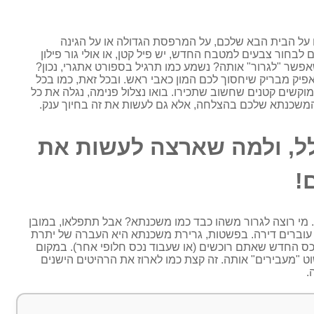
על הבית הבא שלכם, על המרפסת הגדולה או על הגינה
בחור צבעים למטבח החדש, יש פיל קטן, או אולי גור פילון
שר "לגרור" אותה? נשמע כמו תרגיל בספורט אתגרי, נכון?
 אפיק מבריק שיחסוך לכם המון כאבי ראש. ובכל זאת, כמו בכל
 מוקשים קטנים שחשוב שתכירו. בואו נצלול פנימה, נגלה את כל
ת המשכנתא שלכם בהצלחה, אלא גם לעשות את זה בחיוך ענק.
לל, ולמה שארצה לעשות את
!
מי רוצה לגרור משהו כבד כמו משכנתא? אבל תתפלאו, במובן
 עוברים דירה. בפשטות, גרירת משכנתא היא העברה של יתרת
כס החדש שאתם רוכשים (או שעבוד נכס חלופי אחר). במקום
"מעבירים" אותה. זה קצת כמו לארוז את הרהיטים הישנים
.