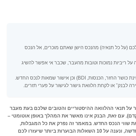
 (על כל תנאיה) מהנכס הישן שאתם מוכרים, אל הנכס
 על ריביות נמוכות וטובות מהעבר, שכבר אי אפשר להשיג
, BDI) וכן אישור שמאות לנכס החדש.
ה לבנק" או לקחת הלוואת גישור לגישור על פערי תזרים.
 על תנאי ההלוואה ההיסטוריים והטובים שלכם בעת מעבר
קדם). עם זאת, הבנק אינו מאשר את המהלך באופן אוטומטי –
בחן מחדש את ההכנסות שלכם, את יחס ההחזר (PTI) ואת שווי הנכס החדש. במאמר זה נפרק את כל המגבלות,
המוקשים והיתרונות, נשווה במספרים בין גרירה למשכנתא חדשה, ונענה על 10 השאלות הבוערות ביותר שיעזרו לכם