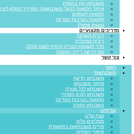
משכנתא חוץ בנקאית
איחוד הלוואות לבעלי משכנתאות: המדריך המלא ליציא
הלוואות לעסקים
הלוואות בערבות המדינה
Prime Invest
מדריכים מקצועיים
ריבית משתנה
ריבית נומינלית
מדד תשומות הבנייה תחזית לשנת 2024
מס רכישה דירה ראשונה
צור קשר
ראשי
משכנתאות
משכנתא חדשה
מחזור משכנתא
משכנתא לכל מטרה
משכנתא לנכס מסחרי
הלוואות בערבות המדינה
משכנתא הפוכה
אודותינו
קצת עלינו
ממליצים עלינו
פריים משכנתאות בתקשורת
סיפורי הצלחה