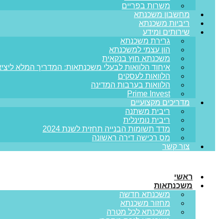
משרות בפריים
מחשבון משכנתא
ריביות משכנתא
שירותים ומידע
גרירת משכנתא
הון עצמי למשכנתא
משכנתא חוץ בנקאית
איחוד הלוואות לבעלי משכנתאות: המדריך המלא ליציא
הלוואות לעסקים
הלוואות בערבות המדינה
Prime Invest
מדריכים מקצועיים
ריבית משתנה
ריבית נומינלית
מדד תשומות הבנייה תחזית לשנת 2024
מס רכישה דירה ראשונה
צור קשר
ראשי
משכנתאות
משכנתא חדשה
מחזור משכנתא
משכנתא לכל מטרה