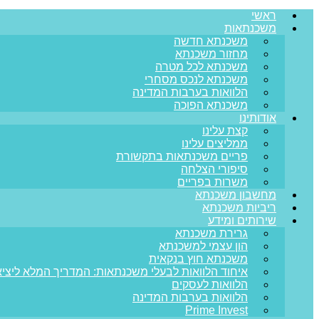
ראשי
משכנתאות
משכנתא חדשה
מחזור משכנתא
משכנתא לכל מטרה
משכנתא לנכס מסחרי
הלוואות בערבות המדינה
משכנתא הפוכה
אודותינו
קצת עלינו
ממליצים עלינו
פריים משכנתאות בתקשורת
סיפורי הצלחה
משרות בפריים
מחשבון משכנתא
ריביות משכנתא
שירותים ומידע
גרירת משכנתא
הון עצמי למשכנתא
משכנתא חוץ בנקאית
איחוד הלוואות לבעלי משכנתאות: המדריך המלא ליציא
הלוואות לעסקים
הלוואות בערבות המדינה
Prime Invest