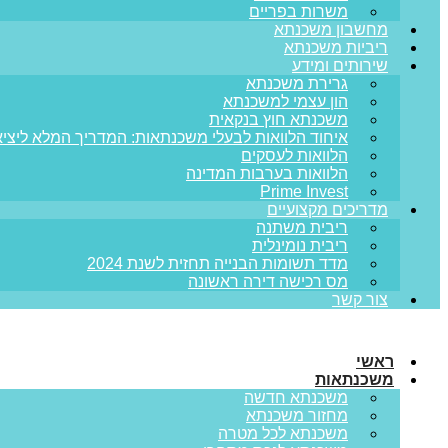
משרות בפריים
מחשבון משכנתא
ריביות משכנתא
שירותים ומידע
גרירת משכנתא
הון עצמי למשכנתא
משכנתא חוץ בנקאית
איחוד הלוואות לבעלי משכנתאות: המדריך המלא ליציא
הלוואות לעסקים
הלוואות בערבות המדינה
Prime Invest
מדריכים מקצועיים
ריבית משתנה
ריבית נומינלית
מדד תשומות הבנייה תחזית לשנת 2024
מס רכישה דירה ראשונה
צור קשר
ראשי
משכנתאות
משכנתא חדשה
מחזור משכנתא
משכנתא לכל מטרה