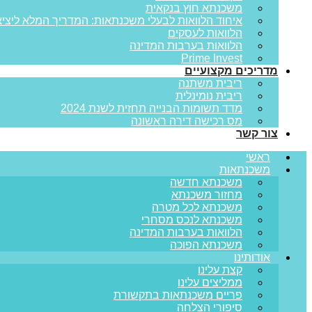
משכנתא חוץ בנקאית
איחוד הלוואות לבעלי משכנתאות: המדריך המלא ליציא
הלוואות לעסקים
הלוואות בערבות המדינה
Prime Invest
מדריכים מקצועיים
ריבית משתנה
ריבית נומינלית
מדד תשומות הבנייה תחזית לשנת 2024
מס רכישה דירה ראשונה
צור קשר
ראשי
משכנתאות
משכנתא חדשה
מחזור משכנתא
משכנתא לכל מטרה
משכנתא לנכס מסחרי
הלוואות בערבות המדינה
משכנתא הפוכה
אודותינו
קצת עלינו
ממליצים עלינו
פריים משכנתאות בתקשורת
סיפורי הצלחה