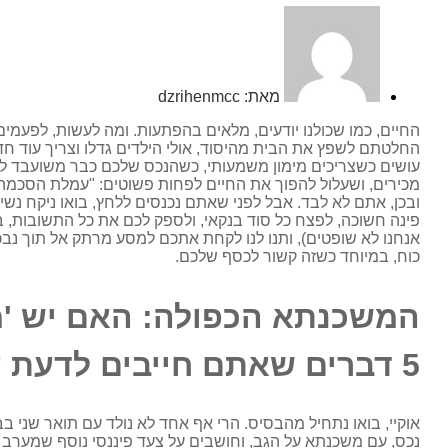
מאת:
dzrihenmcc
החיים, כמו שכולנו יודעים, מלאים בהפתעות. ומה לעשות, לפעמים
החלטתם לשפץ את הבית מהיסוד, אולי הילדים גדלו וצריך עוד חד
עושים כשצריכים מימון משמעותי, כשהנכס שלכם כבר משועבד לב
מכירים, ושעלול להפוך את החיים לפחות פשוטים: "עמלת הסכמה 
ובכן, אתם לא לבד. אבל לפני שאתם נכנסים ללחץ, בואו ניקח נשי
פינה חשוכה, לפצח כל סוד בנקאי, ולספק לכם את כל התשובות, בלי
אנחנו לא שופטים), ותנו לנו לקחת אתכם למסע מרתק אל תוך נבכי 
כוח, במיוחד כשזה קשור לכסף שלכם.
המשכנתא הכפולה: האם יש 'מ
5 דברים שאתם חייבים לדעת על משכון מדרגה שנייה!
אוקיי, בואו נתחיל מהבסיס. הרי אף אחד לא נולד עם תואר שני 
נכס, עם משכנתא על הגב, וחושבים על צעד פיננסי נוסף שמערב א