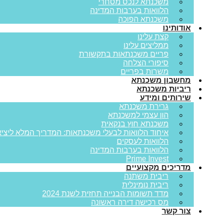
משכנתא לנכס מסחרי
הלוואות בערבות המדינה
משכנתא הפוכה
אודותינו
קצת עלינו
ממליצים עלינו
פריים משכנתאות בתקשורת
סיפורי הצלחה
משרות בפריים
מחשבון משכנתא
ריביות משכנתא
שירותים ומידע
גרירת משכנתא
הון עצמי למשכנתא
משכנתא חוץ בנקאית
איחוד הלוואות לבעלי משכנתאות: המדריך המלא ליציא
הלוואות לעסקים
הלוואות בערבות המדינה
Prime Invest
מדריכים מקצועיים
ריבית משתנה
ריבית נומינלית
מדד תשומות הבנייה תחזית לשנת 2024
מס רכישה דירה ראשונה
צור קשר