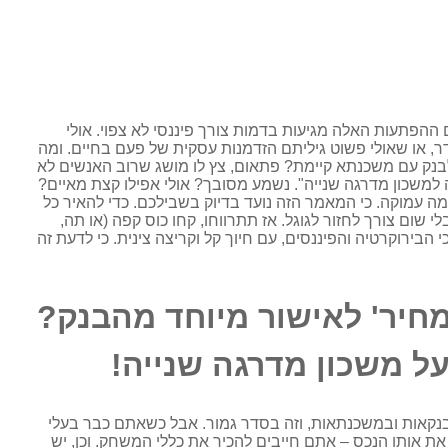
 ההפתעות האלה מגיעות בדמות צורך פיננסי לא צפוי. אולי
ר, או שאולי פשוט גיליתם הזדמנות עסקית של פעם בחיים. ומה
נק עם משכנתא קיימת? פתאום, צץ לו מושג שרוב האנשים לא
למשכון מדרגה שנייה". נשמע מסובך? אולי אפילו קצת מאיים?
מה עמוקה. כי המאמר הזה נועד בדיוק בשבילכם. כדי להאיר כל
 שום צורך לחזור לגוגל. אז תתרווחו, קחו כוס קפה (או תה,
הבירוקרטיה והפיננסים, עם חיוך קל וקריצה צינית. כי לדעת זה
חיר' לאישור מיוחד מהבנק?
בבנקאות ובמשכנתאות, וזה בסדר גמור. אבל כשאתם כבר בעלי
ת אותו הנכס – אתם חייבים להכיר את כללי המשחק. וכן, יש