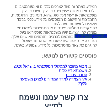
המידע באתר זה נועד לצרכים כלליים ואינפורמטיביים
בלבד ואינו מהווה ייעוץ פיננסי, ייעוץ משפטי, ייעוץ
משכנתאות או ייעוץ מכל סוג שהוא. הנתונים, הדוגמאות,
ההמלצות והחישובים מבוססים על מידע כללי בלבד
ועלולים להשתנות מעת לעת.
לפני קבלת החלטה פיננסית או התחייבות למשכנתא,
מומלץ להיוועץ עם יועץ משכנתאות מוסמך או בעל
להתייעצות ללא עלות
מקצוע מתאים בהתאם לצרכים והנתונים האישיים שלך.
החברה אינה אחראית לשום נזק או הפסד שעלול
להיגרם כתוצאה מהסתמכות על מידע שמופיע באתר.
פוסטים קשורים לנושא:
מבוא מקוצר למסלולי המשכנתא בישראל 2020
משכנתא דיגיטלית
הסבת ערבות
איך הצמדה למדד המחירים לצרכן משפיעה
עליך?
צרו קשר עמנו ונשמח
לסייע