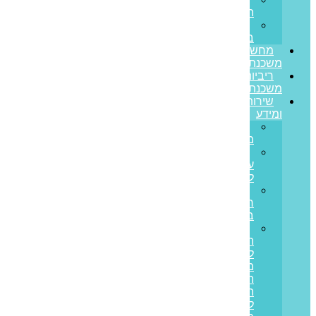
הצלחה
משרות
בפריים
מחשבון
משכנתא
ריביות
משכנתא
שירותים
ומידע
גרירת
משכנתא
הון
עצמי
למשכנתא
משכנתא
חוץ
בנקאית
איחוד
הלוואות
לבעלי
משכנתאות:
המדריך
המלא
ליציאה