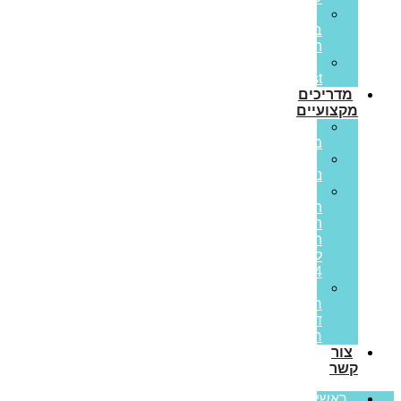
הלוואות
בערבות
המדינה
Prime
Invest
מדריכים
מקצועיים
ריבית
משתנה
ריבית
נומינלית
מדד
תשומות
הבנייה
תחזית
לשנת
2024
מס
רכישה
דירה
ראשונה
צור
קשר
ראשי