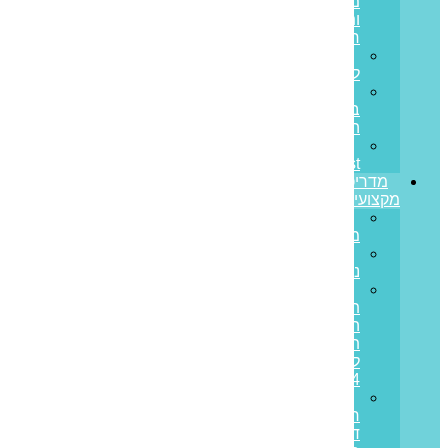
מחובות
ותזרים
חיובי
הלוואות
לעסקים
הלוואות
בערבות
המדינה
Prime
Invest
מדריכים
מקצועיים
ריבית
משתנה
ריבית
נומינלית
מדד
תשומות
הבנייה
תחזית
לשנת
2024
מס
רכישה
דירה