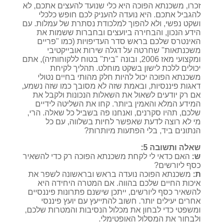
זכרו, משכנתא הפוכה היא כלי שנועד להעצים אתכם, לא
להגביל אתכם. היא נועדה להעניק לכם חופש כלכלי
ושקט נפשי, ולא להפוך למלכודת נסתרת של עמלות. עם
הידע הנכון, והבחירה ביועצים ובחברות ששמות את
האינטרס שלכם בראש סדר העדיפויות (כמו "פריים
משכנתאות" שחרטה על דגלה שירות אובייקטיבי
ומקצועי מאז 2006, ובונה "בית" בטוח ללקוחותיה), אתם
יכולים ללכת לישון בשקט מוחלט. תהליך לקיחת
משכנתא הפוכה יכול להיות חלק מהותי בחיים נטולי
דאגות פיננסיות, ובאמת שזה לא מסובך כמו שזה נשמע,
אם רק יודעים לשאול את השאלות הנכונות ולקבל את
המידע המלא והאמין ביותר. קחו את השליטה לידיים
שלכם, תהיו סקרנים, ואנחנו פה בשביל כל שאלה. הרי,
מי לא רוצה לדעת שאפשר לחיות בשלווה, עם כל
הנתונים ביד, בלי הפתעות מיותרות?
שאלה ותשובה 5:
ש:
האם כדאי לי לקחת משכנתא הפוכה רק כדי להשאיר
כסף ליורשים?
ת:
משכנתא הפוכה נועדה בראש ובראשונה לשפר את
איכות החיים שלכם בהווה. אם המטרה היחידה היא
להשאיר כסף ליורשים, ייתכן שישנם פתרונות פיננסיים
אחרים יעילים יותר. חשוב להתייעץ עם יועץ פיננסי
ומשפטי כדי לבחון את מכלול הנסיבות והמטרות שלכם,
ולבחור את המסלול האופטימלי.