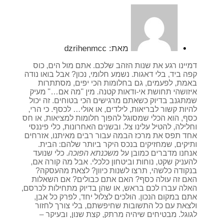
מאת:
dzrihenmcc
דמיינו רגע את שנות הזהב שלכם. אתם מול הים, כוס
קפה ביד, בלי דאגות. נשמע חלומי, נכון? אבל בואו נודה
באמת, לפעמים, גם בחלומות הכי יפים, מסתתרות
איזושהי תחושת אי-ודאות קטנה. מין "מה אם…" מעיק
שמתגנב בדיוק כשאתם מרגישים הכי בטוחים. זה יכול
להיות קשור לבריאות, לילדים, או אולי… לכסף. כי הרי,
כסף, הוא הכלי שמסוגל להפוך חלומות למציאות, או חס
וחלילה, להטיל עלינו צל. ובשנים האחרונות, כלי פיננסי
אחד תפס את מרכז הבמה עבור רבים מאיתנו, אזרחים
ותיקים, שמחזיקים בנכס היקר ביותר שלהם: הבית.
אנחנו מדברים כמובן על
משכנתא הפוכה
. כלי שנועד
להעניק שקט, נוחות וביטחון כלכלי. אבל מה קורה אם,
בנקודה כלשהי, תרצו לשנות כיוון? לצאת מהעסקה?
האם זה עולה כסף? האם אתם כבולים? אם השאלות
האלה עברו לכם בראש, או שהן בדיוק מתחילות לכרסם,
אתם במקום הנכון. הולכים לצלול יחד, לפרק כל אבן,
ולצאת עם כל התשובות שחיפשתם, בלי צורך לחזור
לגוגל. מבטיחים שיהיה מרתק, קצת שנון, ובעיקר –