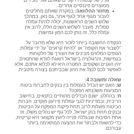
גודל של קנסות דרקוניים שאתם אולי מכירים
ממוצרים פיננסיים אחרים.
מחזור ההלוואה:
במקרה שאתם מחליטים
לעבור מגוף אחד לגוף אחר, גם כאן, במהלך
שלוש השנים הראשונות, יכולה להיות עמלה
סמלית. מעבר לשלוש השנים הללו, לרוב אין
עמלה כלל. זה נותן לכם המון גמישות.
הנקודה החשובה ביותר לזכור היא שלא מדובר על
"לשבור את הקופה" או "להיות קרועים" על ידי עמלות.
הגופים המלווים מבינים את הצורך של הלקוחות
בגמישות, והרגולציה בישראל דואגת לוודא שהתנאים
יהיו הוגנים ושקופים. המטרה היא לא לכלוא אתכם, אלא
לאפשר לכם לנצל את ההון שבביתכם בצורה מיטבית.
שאלה ותשובה 4:
ש:
האם יש הבדל בעמלות בין בנקים לחברות ביטוח
המציעות משכנתא הפוכה?
ת:
בהחלט. ישנם הבדלים מהותיים בתנאים, בחישוב
הריבית, ובמדיניות לגבי עמלות פירעון מוקדם. חברות
הביטוח פועלות לרוב תחת פיקוח המפקח על הביטוח,
ובנקים תחת בנק ישראל. לכל גוף יש נהלים משלו, וזו
אחת הסיבות שבגללה פנייה ליועץ מקצועי היא קריטית,
כדי להשוות ולבחור את ההצעה המתאימה ביותר
עבורכם.