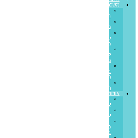
משכנתאות
משכנתא
חדשה
מחזור
משכנתא
משכנתא
לכל
מטרה
משכנתא
לנכס
מסחרי
הלוואות
בערבות
המדינה
משכנתא
הפוכה
אודותינו
קצת
עלינו
ממליצים
עלינו
פריים
משכנתאות
בתקשורת
סיפורי