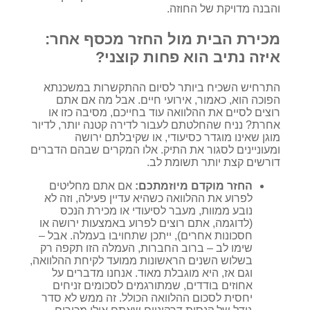
והבנה מדויקת של החוזה.
מכירת הבית מול החזר מכסף אחר:
איזה נתיב הוא פחות קוצני?
התרחיש השכיח ביותר לסיום ההתקשרות במשכנתא
הפוכה הוא, כאמור, אירועי חיים. אבל מה אם אתם
רוצים לסיים את ההלוואה עוד בחייכם, מסיבה כזו או
אחרת? נניח שהחלטתם לעבור לדירה קטנה יותר, לדיור
מוגן שאינו מוגדר כסיעודי, או שקיבלתם ירושה
ומעוניינים לסגור את התיק. אלו המקרים שבהם הדברים
דורשים קצת יותר תשומת לב.
החזר מוקדם מיוזמתכם:
אם אתם מחליטים
לפרוע את ההלוואה כשהיא עדיין פעילה, וזה לא
נובע ממוות, מעבר לסיעודי או מכירת הנכס
(לדוגמה, אתם רוצים לפרוע באמצעות ירושה או
חסכונות אחרים), ייתכן שתחויבו בעמלה. אבל –
שימו לב – ברוב החברות, העמלה הזו תקפה רק
בשלוש השנים הראשונות ממועד לקיחת ההלוואה,
וגם אז, היא מוגבלת מאוד. אנחנו מדברים על
אחוזים בודדים, שמתורגמים לסכומים זניחים
יחסית לסכום ההלוואה הכולל. זה ממש לא סדר