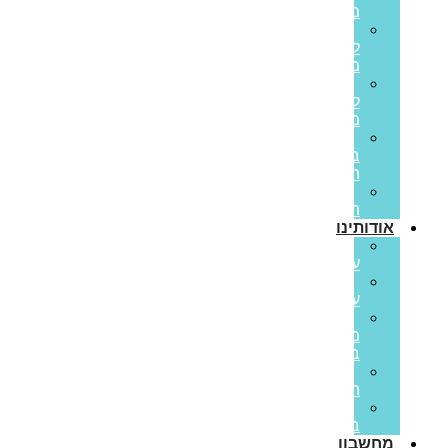
משכנתא
משכנתא
לכל
מטרה
משכנתא
לנכס
מסחרי
הלוואות
בערבות
המדינה
משכנתא
הפוכה
אודותינו
קצת
עלינו
ממליצים
עלינו
פריים
משכנתאות
בתקשורת
סיפורי
הצלחה
משרות
בפריים
מחשבון