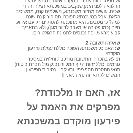
על הפסד רווח עתידי, במקרה שאתם מחזירים את
ההלוואה לפני הזמן שנקבע. במשכנתא רגילה, זה די
שכיח. עושים מחזור משכנתא, משלמים קנס, ממשיכים
הלאה. אבל במשכנתא הפוכה, הסיפור קצת שונה.
למה? כי מטבעה, היא מתוכננת להסתיים רק עם אירוע
חיים (כמו פטירה או מעבר לדיור מוגן), ולא בתאריך
קבוע מראש. ופה נכנסים לתמונה הרגולטורים.
שאלה ותשובה 2:
ש:
האם כל משכנתא הפוכה כוללת עמלת פירעון
מוקדם?
ת:
לא בהכרח. התשובה מורכבת ותלויה במספר
גורמים, כולל זהות הגוף המלווה (בנק מול חברת ביטוח),
תנאי ההסכם הספציפי, ובעיקר – נסיבות הפירעון.
המשיכו לקרוא, זה נהיה מעניין!
אז, האם זו מלכודת?
מפרקים את האמת על
פירעון מוקדם במשכנתא