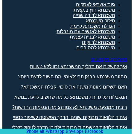
גיוס אשראי לעסקים
משכנתא חוץ בנקאית
משכנתא לדירה שנייה
סילוק משכנתא
הגדלת משכנתא קיימת
משכנתא לאנשים עם מוגבלות
משכנתא לבנייה עצמית
משכנתא לרווקים
משכנתא למסורבים
מאמרים מקצועיים
איך להשלים את תהליך המשכנתא נכון ללא טעויות
מחזור משכנתא בבנק הבינלאומי: מה חשוב לדעת היום?
האם תשלום מזונות משנה את סיכויי קבלת המשכנתא?
המגבלות על גרירת משכנתא: כל מה שחשוב לדעת בנושא
ריבית ממוצעת משכנתא לא צמודה: מה המגמות החדשות?
איחוד הלוואות מבנקים שונים: הדרך הפשוטה לשיפור כספי
איחוד הלוואות למשפחות מרובות ילדים: הדרך לניהול כלכלי
Phone-alt
Whatsapp
Envelope
Facebook
קל ופשוט