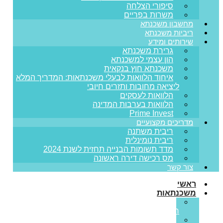
סיפורי הצלחה
משרות בפריים
מחשבון משכנתא
ריביות משכנתא
שירותים ומידע
גרירת משכנתא
הון עצמי למשכנתא
משכנתא חוץ בנקאית
איחוד הלוואות לבעלי משכנתאות: המדריך המלא
ליציאה מחובות ותזרים חיובי
הלוואות לעסקים
הלוואות בערבות המדינה
Prime Invest
מדריכים מקצועיים
ריבית משתנה
ריבית נומינלית
מדד תשומות הבנייה תחזית לשנת 2024
מס רכישה דירה ראשונה
צור קשר
ראשי
משכנתאות
משכנתא
חדשה
מחזור