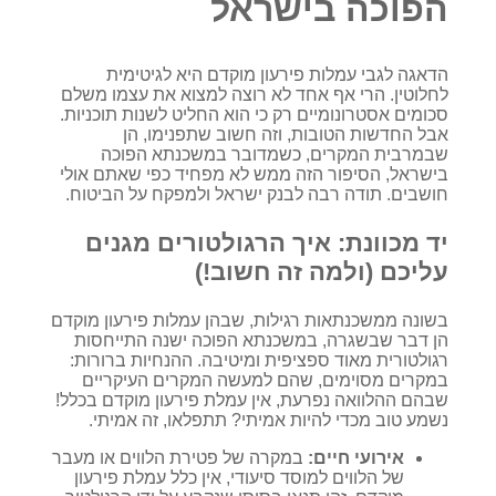
הפוכה בישראל
הדאגה לגבי עמלות פירעון מוקדם היא לגיטימית
לחלוטין. הרי אף אחד לא רוצה למצוא את עצמו משלם
סכומים אסטרונומיים רק כי הוא החליט לשנות תוכניות.
אבל החדשות הטובות, וזה חשוב שתפנימו, הן
שבמרבית המקרים, כשמדובר במשכנתא הפוכה
בישראל, הסיפור הזה ממש לא מפחיד כפי שאתם אולי
חושבים. תודה רבה לבנק ישראל ולמפקח על הביטוח.
יד מכוונת: איך הרגולטורים מגנים
עליכם (ולמה זה חשוב!)
בשונה ממשכנתאות רגילות, שבהן עמלות פירעון מוקדם
הן דבר שבשגרה, במשכנתא הפוכה ישנה התייחסות
רגולטורית מאוד ספציפית ומיטיבה. ההנחיות ברורות:
במקרים מסוימים, שהם למעשה המקרים העיקריים
שבהם ההלוואה נפרעת, אין עמלת פירעון מוקדם בכלל!
נשמע טוב מכדי להיות אמיתי? תתפלאו, זה אמיתי.
אירועי חיים:
במקרה של פטירת הלווים או מעבר
של הלווים למוסד סיעודי, אין כלל עמלת פירעון