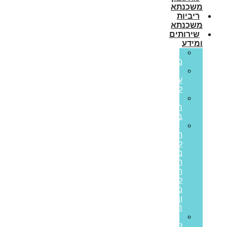
משכנתא
ריביות
משכנתא
שירותים
ומידע
גרירת
משכנתא
הון
עצמי
למשכנתא
משכנתא
חוץ
בנקאית
איחוד
הלוואות
לבעלי
משכנתאות:
המדריך
המלא
ליציאה
מחובות
ותזרים
חיובי
הלוואות
לעסקים