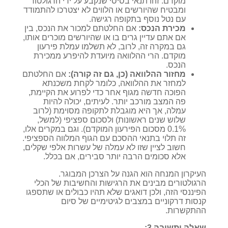
מוקדם. זהו תנאי בסיסי שנקבע על ידי הרגולטור
ומבטיח שהיורשים או הלווים לא יצטרכו להתמודד
עם נטל נוסף בתקופה רגישה.
מכירת הנכס:
אם החלטתם למכור את הנכס, בין
אם אתם עדיין גרים בו או שהיורשים מוכרים אותו,
גם במקרה זה, לרוב, לא תשלמו עמלת פירעון
מוקדם. הרי ההלוואה מיועדת להיפרע ממכירת
הנכס.
מחזור ההלוואה (כן, גם זה קורה):
אם החלטתם
למחזר את ההלוואה, כלומר לקחת משכנתא
הפוכה חדשה מגוף אחר כדי לפרוע את הקיימת,
פה המצב מורכב יותר. לעיתים, יכולה להיות
עמלה, אך היא מוגבלת לתקופה מסוימת (לרוב
שלוש שנים ראשונות) ולסכום ספציפי (למשל,
0.1% מסכום הפירעון המוקדם). וגם במקרים אלו,
זה תלוי בתנאי ההסכם עם הגוף המלווה הספציפי.
חשוב לציין שזו לא עמלה של עשרות אלפי שקלים,
אלא סכומים הרבה יותר סבירים, אם בכלל.
העיקרון המנחה הוא הגנה על הצרכן המבוגר.
הרגולטורים מבינים את הרגישות והחשיבות של הכלי
הפיננסי הזה, ולכן דואגים שלא תהיו כבולים או שתספגו
קנסות דרקוניים במצבים לגיטימיים של סיום
ההתקשרות.
שאלה ותשובה 3: