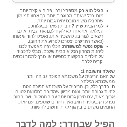
הגיל הוא רק מספר?
ובכן, פה הוא קצת יותר
מזה. ככל שאתם מבוגרים יותר, כך אחוז המימון
שתקבלו משווי הנכס יהיה גבוה יותר.
למי הבית שייך?
הבית נשאר בבעלותכם
המלאה! אף אחד לא לוקח לכם את הבית, אתם
רשאים לגור בו, להשכיר אותו, ואפילו להוריש אותו
(כאשר היורשים יצטרכו לפרוע את החוב).
שקט נפשי למשפחה:
הכלי הזה מאפשר לכם
ליהנות מההון הכלוא בבית שלכם, מבלי להכביד
על הילדים בבקשות כספיות או צורך למכור נכסים
יקרים ללבם.
שאלה ותשובה 1:
ש:
האם הריבית על משכנתא הפוכה גבוהה יותר
ממשכנתא רגילה?
ת:
בדרך כלל, כן. הריבית על משכנתא הפוכה נוטה
להיות גבוהה יותר, וזאת מכיוון שמדובר בהלוואה לטווח
ארוך מאוד, עם סיכון גבוה יותר עבור המלווה, שכן החוב
נפרע רק בעתיד רחוק, ואין החזרים שוטפים. עם זאת,
התנאים משתנים בין גוף לגוף, וחשוב להשוות.
הפיל שבחדר: למה לדבר