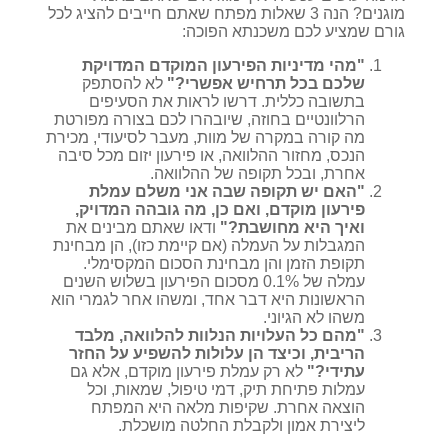
מוגנים? הנה 3 שאלות מפתח שאתם חייבים להציג לכל
גורם שמציע לכם משכנתא הפוכה:
"מהי מדיניות הפירעון המוקדם המדויקת
שלכם בכל תרחיש אפשרי?"
לא להסתפק
בתשובה כללית. דרשו לראות את הסעיפים
הרלוונטיים בחוזה, שיובהרו לכם בצורה מפורטת
מה קורה במקרה של מוות, מעבר לסיעודי, מכירת
הנכס, מחזור ההלוואה, או פירעון יזום מכל סיבה
אחרת, ובכל תקופה של ההלוואה.
"האם יש תקופה שבה אני משלם עמלת
פירעון מוקדם, ואם כן, מה גובהה המדויק,
ואיך היא מחושבת?"
ודאו שאתם מבינים את
המגבלות על העמלה (אם קיימת כזו), הן מבחינת
תקופת הזמן והן מבחינת הסכום המקסימלי.
עמלה של 0.1% מסכום הפירעון בשלוש השנים
הראשונות היא דבר אחד, ומשהו אחר לגמרי הוא
משהו לא הגיוני.
"מהם כל העלויות הנלוות להלוואה, מלבד
הריבית, וכיצד הן עלולות להשפיע על החזר
עתידי?"
לא רק עמלת פירעון מוקדם, אלא גם
עמלות פתיחת תיק, דמי טיפול, שמאות, וכל
הוצאה אחרת. שקיפות מלאה היא המפתח
ליצירת אמון ולקבלת החלטה מושכלת.