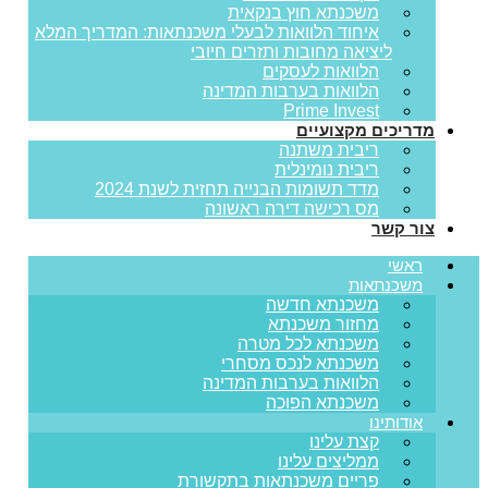
משכנתא חוץ בנקאית
איחוד הלוואות לבעלי משכנתאות: המדריך המלא
ליציאה מחובות ותזרים חיובי
הלוואות לעסקים
הלוואות בערבות המדינה
Prime Invest
מדריכים מקצועיים
ריבית משתנה
ריבית נומינלית
מדד תשומות הבנייה תחזית לשנת 2024
מס רכישה דירה ראשונה
צור קשר
ראשי
משכנתאות
משכנתא חדשה
מחזור משכנתא
משכנתא לכל מטרה
משכנתא לנכס מסחרי
הלוואות בערבות המדינה
משכנתא הפוכה
אודותינו
קצת עלינו
ממליצים עלינו
פריים משכנתאות בתקשורת