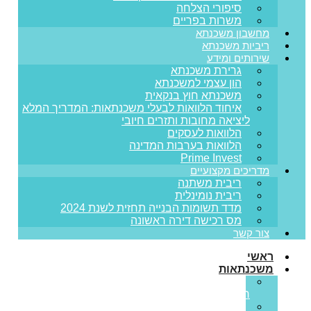
סיפורי הצלחה
משרות בפריים
מחשבון משכנתא
ריביות משכנתא
שירותים ומידע
גרירת משכנתא
הון עצמי למשכנתא
משכנתא חוץ בנקאית
איחוד הלוואות לבעלי משכנתאות: המדריך המלא
ליציאה מחובות ותזרים חיובי
הלוואות לעסקים
הלוואות בערבות המדינה
Prime Invest
מדריכים מקצועיים
ריבית משתנה
ריבית נומינלית
מדד תשומות הבנייה תחזית לשנת 2024
מס רכישה דירה ראשונה
צור קשר
ראשי
משכנתאות
משכנתא
חדשה
מחזור