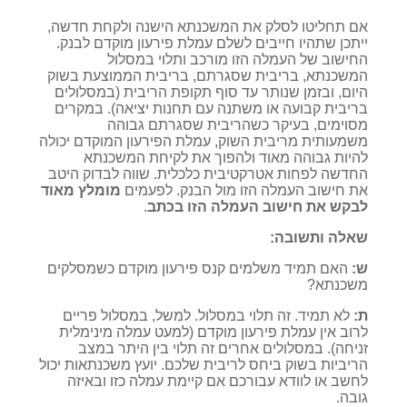
אם תחליטו לסלק את המשכנתא הישנה ולקחת חדשה,
ייתכן שתהיו חייבים לשלם עמלת פירעון מוקדם לבנק.
החישוב של העמלה הזו מורכב ותלוי במסלול
המשכנתא, בריבית שסגרתם, בריבית הממוצעת בשוק
היום, ובזמן שנותר עד סוף תקופת הריבית (במסלולים
בריבית קבועה או משתנה עם תחנות יציאה). במקרים
מסוימים, בעיקר כשהריבית שסגרתם גבוהה
משמעותית מריבית השוק, עמלת הפירעון המוקדם יכולה
להיות גבוהה מאוד ולהפוך את לקיחת המשכנתא
החדשה לפחות אטרקטיבית כלכלית. שווה לבדוק היטב
את חישוב העמלה הזו מול הבנק. לפעמים
מומלץ מאוד
לבקש את חישוב העמלה הזו בכתב
.
שאלה ותשובה:
ש:
האם תמיד משלמים קנס פירעון מוקדם כשמסלקים
משכנתא?
ת:
לא תמיד. זה תלוי במסלול. למשל, במסלול פריים
לרוב אין עמלת פירעון מוקדם (למעט עמלה מינימלית
זניחה). במסלולים אחרים זה תלוי בין היתר במצב
הריביות בשוק ביחס לריבית שלכם. יועץ משכנתאות יכול
לחשב או לוודא עבורכם אם קיימת עמלה כזו ובאיזה
גובה.