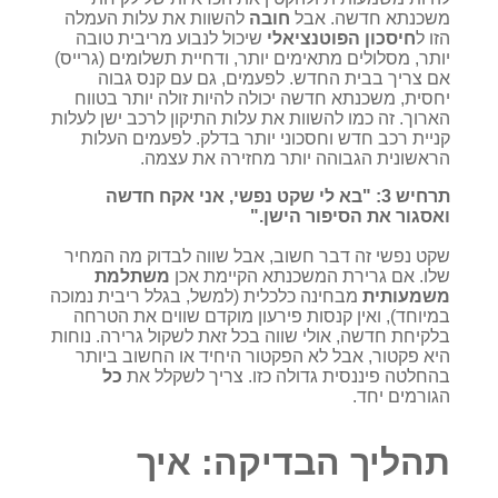
משכנתא חדשה. אבל
חובה
להשוות את עלות העמלה
הזו ל
חיסכון הפוטנציאלי
שיכול לנבוע מריבית טובה
יותר, מסלולים מתאימים יותר, ודחיית תשלומים (גרייס)
אם צריך בבית החדש. לפעמים, גם עם קנס גבוה
יחסית, משכנתא חדשה יכולה להיות זולה יותר בטווח
הארוך. זה כמו להשוות את עלות התיקון לרכב ישן לעלות
קניית רכב חדש וחסכוני יותר בדלק. לפעמים העלות
הראשונית הגבוהה יותר מחזירה את עצמה.
תרחיש 3: "בא לי שקט נפשי, אני אקח חדשה
ואסגור את הסיפור הישן."
שקט נפשי זה דבר חשוב, אבל שווה לבדוק מה המחיר
שלו. אם גרירת המשכנתא הקיימת אכן
משתלמת
משמעותית
מבחינה כלכלית (למשל, בגלל ריבית נמוכה
במיוחד), ואין קנסות פירעון מוקדם שווים את הטרחה
בלקיחת חדשה, אולי שווה בכל זאת לשקול גרירה. נוחות
היא פקטור, אבל לא הפקטור היחיד או החשוב ביותר
בהחלטה פיננסית גדולה כזו. צריך לשקלל את
כל
הגורמים יחד.
תהליך הבדיקה: איך