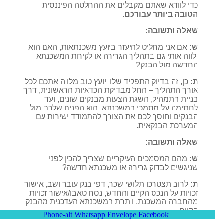
כדי לוודא שאתם מקבלים את ההחלטה הפיננסית
הטובה ביותר עבורכם
.
שאלה ותשובה:
ש:
אם אני מחליט להיעזר ביועץ משכנתאות, האם הוא
ילווה אותי גם בתהליך הגרירה או לקיחת המשכנתא
החדשה מול הבנק?
ת:
כן, זה בדיוק התפקיד שלו. יועץ טוב מלווה אתכם לכל
אורך התהליך – החל מבדיקת הכדאיות הראשונית, דרך
בניית התמהיל, השגת הצעות מבנקים שונים, ועד
לחתימה על מסמכי המשכנתא. הוא הפנים שלכם מול
הבנקים וחוסך לכם את הצורך להתמודד ישירות עם
המערכת הבנקאית.
שאלה ותשובה:
ש:
מהם המסמכים העיקריים שצריך להכין לפני
שניגשים לבדוק גרירה או משכנתא חדשה?
ת:
לרוב תצטרכו תלושי שכר, דפי בנק עובר ושב, אישור
זכויות על הנכס הקיים והחדש, נסח טאבו/אישור זכויות
מהחברה המשכנת, ויתרת המשכנתא העדכנית מהבנק
הקיים.
Phone-alt
Whatsapp
Envelope
Facebook