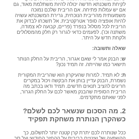
לקיחת משכנתא חדשה יכולה להיות משתלמת מאוד, גם
אם יש עמלות פתיחה. אם הריבית שלכם נמוכה
משמעותית מהריבית הנוכחית, גרירת המשכנתא עשויה
להיות אופציה סופר אטרקטיבית. אל תשכחו לבדוק את
הריבית לכל מסלול בנפרד (פריים, קבועה לא צמודה,
משתנה וכו'). לפעמים כדאי לגרור רק חלק מהמסלולים
ולקחת חדש על היתר.
שאלה ותשובה:
ש:
הבנק אמר לי שאם אגרור, הריבית על החלק הנותר
תישאר כמו שהייתה. זה תמיד נכון?
ת:
לא תמיד. למרות שהעיקרון הוא שהריבית המקורית
נשמרת, הבנק עדיין בוחן את הבקשה ויכול במקרים
חריגים להציב תנאים חדשים. תמיד ודאו בכתב מה
הריבית הסופית שהבנק מאשר לכם על החלק הגרור,
לפני שאתם מתקדמים.
2. מה הסכום שנשאר לכם לשלם?
כשהקרן הנותרת משחקת תפקיד
ככל שנותרה לכם יתרת קרן קטנה יותר לתשלום, כך
ההשפעה של שינויים בריבית על ההחזר החודשי ועל סך