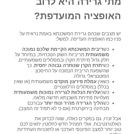
מתי גרירה היא לרוב
האופציה המועדפת?
יש מצבים שבהם גרירת המשכנתא באמת נראית על
פניו כמו האופציה העדיפה. למשל:
כש
ריבית המשכנתא הקיימת שלכם נמוכה
משמעותית
מריביות השוק הנוכחיות, במיוחד על
חלק גדול מיתרת הקרן ובמסלולים משמעותיים.
כש
יתרת הקרן שנותרה גבוהה יחסית
, כך
שהשפעת הריבית הנמוכה על החיסכון
הפוטנציאלי גדולה.
כשאין
עמלת פירעון מוקדם
משמעותית (או שאין
בכלל) במסלולים הרלוונטיים.
כשה
עלויות הנלוות לגרירה נמוכות משמעותית
מעלויות פתיחת משכנתא חדשה מלאה.
כש
הליך הגרירה מהיר ונוח יותר
עבורכם
מבחינה בירוקרטית (אם כי לא תמיד זה המצב).
אבל זכרו, גם במקרים כאלה, שווה לבדוק את
האלטרנטיבות. אולי תמהיל חדש לחלוטין יתאים לכם
טוב יותר למצב הפיננסי העדכני או לתוכניות העתידיות