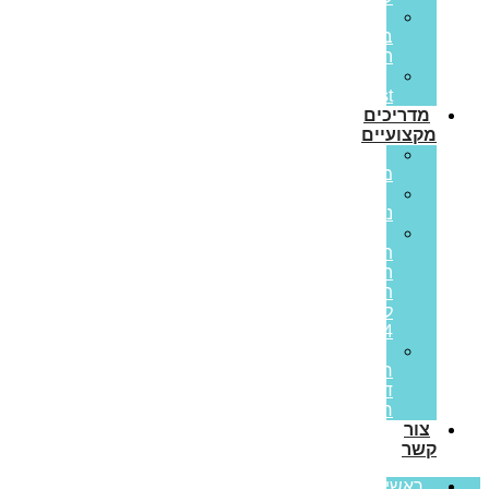
הלוואות
בערבות
המדינה
Prime
Invest
מדריכים
מקצועיים
ריבית
משתנה
ריבית
נומינלית
מדד
תשומות
הבנייה
תחזית
לשנת
2024
מס
רכישה
דירה
ראשונה
צור
קשר
ראשי