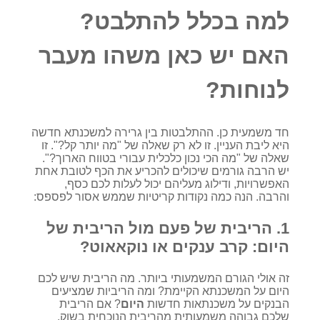
למה בכלל להתלבט?
האם יש כאן משהו מעבר
לנוחות?
חד משמעית כן. ההתלבטות בין גרירה למשכנתא חדשה
היא ליבת העניין. זו לא רק שאלה של "מה יותר קל?". זו
שאלה של "מה הכי נכון כלכלית עבורי בטווח הארוך?".
יש הרבה גורמים שיכולים להכריע את הכף לטובת אחת
האפשרויות, ודילוג מעליהם יכול לעלות לכם כסף,
והרבה. הנה כמה נקודות קריטיות שממש אסור לפספס:
1. הריבית של פעם מול הריבית של
היום: קרב ענקים או נוקאאוט?
זה אולי הגורם המשמעותי ביותר. מה הריבית שיש לכם
היום על המשכנתא הקיימת? ומה הריביות שמציעים
הבנקים על משכנתאות חדשות
היום
? אם הריבית
שלכם גבוהה משמעותית מהריבית הנוכחית בשוק,