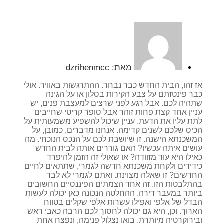
מאת:
dzrihenmcc
אז זהו, הבית החדש כבר נבחר. ההתרגשות באוויר. אולי
כבר פינטזתם על צבע הקירות בסלון או על הגינה
שתהיה לכם. אבל רגע לפני שרצים למעצבת פנים, יש
עניין אחד קצת פחות זוהר אבל סופר קריטי שחייבים
לתת עליו את הדעת. עניין שיכול להשפיע משמעותית על
הכיס שלכם לשנים קדימה. אנחנו מדברים, כמובן, על
המשכנתא הישנה. זו שיושבת לכם על הנכס הנוכחי. מה
עושים איתה עכשיו? האם גוררים אותה לבית החדש
כאילו היא עוד מזוודה? או שאולי זה הזמן להיפרד
כידידים ולקחת משכנתא חדשה לגמרי, שתתאים לחיים
החדשים? זו שאלה מצוינת. ואתם לגמרי לא לבד
בהתלבטות הזו. זה אחד הצמתים הפיננסיים החשובים
ביותר במעבר דירה. ההחלטה הנכונה כאן יכולה לעשות
הבדל של אלפי ואפילו עשרות אלפי שקלים בטווח
הארוך. וכן, היא גם יכולה לחסוך לכם הרבה כאבי ראש
ובירוקרטיה מיותרת. בואו נצלול פנימה, ונפצח אחת