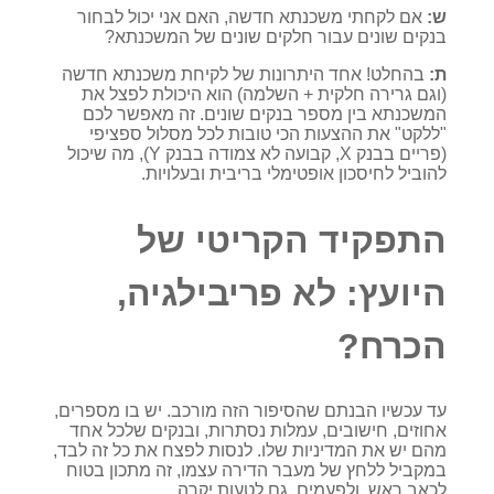
ש:
אם לקחתי משכנתא חדשה, האם אני יכול לבחור
בנקים שונים עבור חלקים שונים של המשכנתא?
ת:
בהחלט! אחד היתרונות של לקיחת משכנתא חדשה
(וגם גרירה חלקית + השלמה) הוא היכולת לפצל את
המשכנתא בין מספר בנקים שונים. זה מאפשר לכם
"ללקט" את ההצעות הכי טובות לכל מסלול ספציפי
(פריים בבנק X, קבועה לא צמודה בבנק Y), מה שיכול
להוביל לחיסכון אופטימלי בריבית ובעלויות.
התפקיד הקריטי של
היועץ: לא פריבילגיה,
הכרח?
עד עכשיו הבנתם שהסיפור הזה מורכב. יש בו מספרים,
אחוזים, חישובים, עמלות נסתרות, ובנקים שלכל אחד
מהם יש את המדיניות שלו. לנסות לפצח את כל זה לבד,
במקביל ללחץ של מעבר הדירה עצמו, זה מתכון בטוח
לכאב ראש. ולפעמים, גם לטעות יקרה.