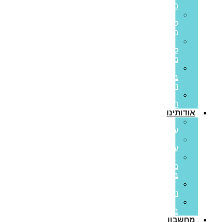
משכנתא
משכנתא
לכל
מטרה
משכנתא
לנכס
מסחרי
הלוואות
בערבות
המדינה
משכנתא
הפוכה
אודותינו
קצת
עלינו
ממליצים
עלינו
פריים
משכנתאות
בתקשורת
סיפורי
הצלחה
משרות
בפריים
מחשבון