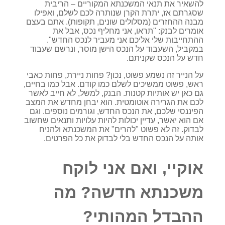
להשאיר את תנאי המשכנתא המקוריים – הריבית
שסגרתם אז, יתרת הקרן שנותרה לכם לשלם, ואפילו
מבנה ההחזרים (מסלולים שונים, תקופות). אתם בעצם
אומרים לבנק: "תראו, אני מחליף נכס, אבל את
ההתחייבות שלי אליכם אני מעביר לנכס החדש".
במקביל, השעבוד על הנכס הישן מוסר, ונרשם שעבוד
חדש על הנכס שקניתם.
על הנייר זה נשמע פשוט, נכון? פחות ניירת, פחות כאבי
ראש, פשוט ממשיכים לשלם כמו קודם. אבל כמו בחיים,
גם כאן יש אותיות קטנות. הבנק, למשל, לא חייב לאשר
לכם את הגרירה אוטומטית. הוא יבחן מחדש את המצב
הפיננסי שלכם, את הנכס החדש, וגורמים נוספים. וגם
אם הוא יאשר, עדיין יכולות להיות עלויות ותנאים שחשוב
לבדוק. זה לא פשוט "להרים" את המשכנתא ולהניח
אותה על הנכס החדש בלי לבדוק את כל הפרטים.
אוקיי, ואם אני לוקח
משכנתא חדשה? מה
ההבדל המהותי?