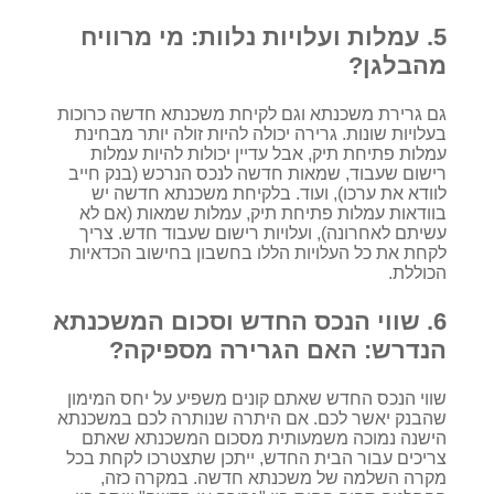
5. עמלות ועלויות נלוות: מי מרוויח
מהבלגן?
גם גרירת משכנתא וגם לקיחת משכנתא חדשה כרוכות
בעלויות שונות. גרירה יכולה להיות זולה יותר מבחינת
עמלות פתיחת תיק, אבל עדיין יכולות להיות עמלות
רישום שעבוד, שמאות חדשה לנכס הנרכש (בנק חייב
לוודא את ערכו), ועוד. בלקיחת משכנתא חדשה יש
בוודאות עמלות פתיחת תיק, עמלות שמאות (אם לא
עשיתם לאחרונה), ועלויות רישום שעבוד חדש. צריך
לקחת את כל העלויות הללו בחשבון בחישוב הכדאיות
הכוללת.
6. שווי הנכס החדש וסכום המשכנתא
הנדרש: האם הגרירה מספיקה?
שווי הנכס החדש שאתם קונים משפיע על יחס המימון
שהבנק יאשר לכם. אם היתרה שנותרה לכם במשכנתא
הישנה נמוכה משמעותית מסכום המשכנתא שאתם
צריכים עבור הבית החדש, ייתכן שתצטרכו לקחת בכל
מקרה השלמה של משכנתא חדשה. במקרה כזה,