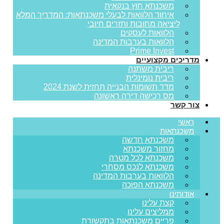
משכנתא חוץ בנקאית
איחוד הלוואות לבעלי משכנתאות: המדריך המלא
ליציאה מחובות ותזרים חיובי
הלוואות לעסקים
הלוואות בערבות המדינה
Prime Invest
מדריכים מקצועיים
ריבית משתנה
ריבית נומינלית
מדד תשומות הבנייה תחזית לשנת 2024
מס רכישה דירה ראשונה
צור קשר
ראשי
משכנתאות
משכנתא חדשה
מחזור משכנתא
משכנתא לכל מטרה
משכנתא לנכס מסחרי
הלוואות בערבות המדינה
משכנתא הפוכה
אודותינו
קצת עלינו
ממליצים עלינו
פריים משכנתאות בתקשורת