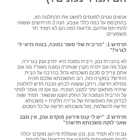
אנשים נוטים לפעמים לפשט את ההחלטה הזו,
בהתבסס על כמה כללי אצבע. הנה 3 תרחישים ששווה
להתייחס אליהם, ולראות למה הם לא תמיד חד
משמעיים:
תרחיש 1: "הריבית שלי סופר נמוכה, בטוח כדאי לי
לגרור!"
לא בהכרח! נכון, ריבית נמוכה היא יתרון ענק בגרירה.
אבל מה אם יתרת הקרן שנותרה נמוכה מאוד? מה אם
אתם צריכים סכום משכנתא גדול בהרבה על הבית
החדש? במקרה כזה, רוב המשכנתא שלכם תהיה
ממילא חדשה, וייתכן ששווה לבחון מבנה חדש לחלוטין
שיהיה מותאם יותר למצב הנוכחי, גם אם זה אומר לוותר
על הריבית הנמוכה על החלק הקטן שנשאר. תמיד שווה
לבדוק את האפשרות של גרירה חלקית + משכנתא
חדשה להשלמה, מול משכנתא חדשה על כל הסכום.
תרחיש 2: "יש לי קנס פירעון מוקדם ענק, אין מצב
שאני לוקח משכנתא חדשה!"
גם זה לא תמיד נכון. נכון שעמלת פירעון מוקדם יכולה
להיות משמעותית ולהקטין את הכדאיות של לקיחת