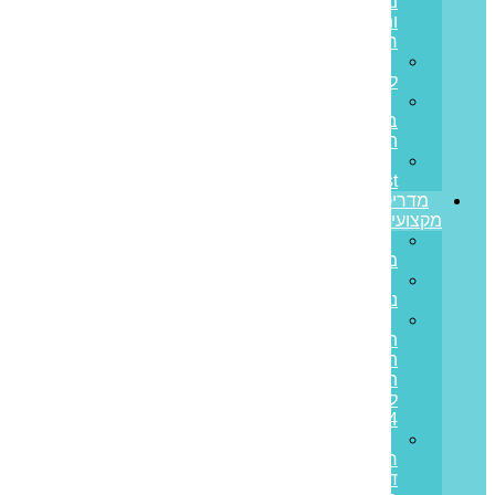
מחובות
ותזרים
חיובי
הלוואות
לעסקים
הלוואות
בערבות
המדינה
Prime
Invest
מדריכים
מקצועיים
ריבית
משתנה
ריבית
נומינלית
מדד
תשומות
הבנייה
תחזית
לשנת
2024
מס
רכישה
דירה