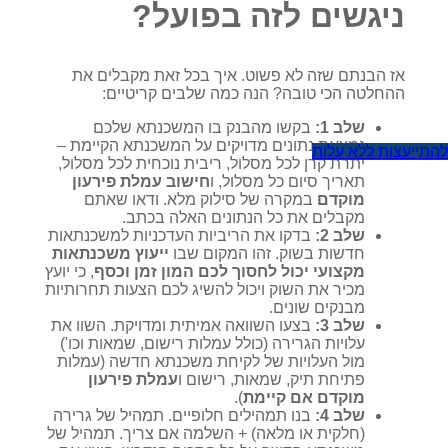
ניגשים לזה בפועל?
אז הבנתם שזה לא פשוט. איך בכל זאת מקבלים את
ההחלטה הכי טובה? הנה כמה שלבים קריטיים:
שלב 1:
בקשו מהבנק בו המשכנתא שלכם
נמצאת נתונים מדויקים על המשכנתא הקיימת –
להתייעצות ללא עלות
יתרת קרן לכל מסלול, ריבית נוכחית לכל מסלול,
תאריך סיום כל מסלול, ו
חישוב עמלת פירעון
מוקדם
במקרה של סילוק מלא. ודאו שאתם
מקבלים את כל הנתונים האלה בכתב.
שלב 2:
בדקו את הריביות העדכניות למשכנתאות
חדשות בשוק. זהו המקום שבו
ייעוץ משכנתאות
מקצועי יכול לחסוך לכם המון זמן וכסף
, כי יועץ
מכיר את השוק ויכול להשיג לכם הצעות תחרותיות
מבנקים שונים.
שלב 3:
בצעו השוואה אמיתית ומדויקת. השוו את
עלויות הגרירה (כולל עמלות רישום, שמאות וכו')
מול העלויות של לקיחת משכנתא חדשה (עמלות
פתיחת תיק, שמאות, רישום ו
עמלת פירעון
מוקדם אם קיימת
).
שלב 4:
בנו תמהילים חלופיים. תמהיל של גרירה
(חלקית או מלאה) + השלמה אם צריך. תמהיל של