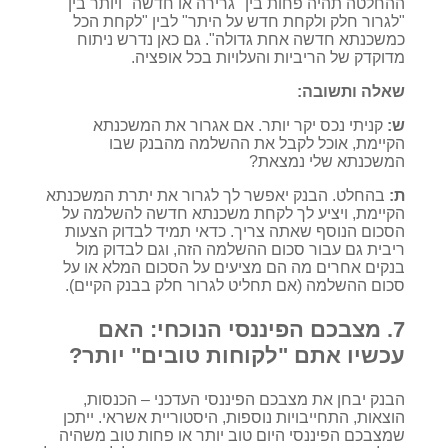
ההחלטה תהיה פחות בין "גרירה או חדשה" ויותר בין
"לגרור חלק ולקחת חדש על היתר" לבין "לקחת הכל
כמשכנתא חדשה אחת גדולה". גם כאן נדרש ניתוח
מדוקדק של הריביות והעלויות בכל אופציה.
שאלה ותשובה:
ש:
קניתי נכס יקר יותר. אם אגרור את המשכנתא
הקיימת, אוכל לקבל את ההשלמה מהבנק שבו
המשכנתא שלי נמצאת?
ת:
בהחלט. הבנק יאפשר לך לגרור את יתרת המשכנתא
הקיימת, ויציע לך לקחת משכנתא חדשה להשלמה על
הסכום הנוסף שאתה צריך. כדאי תמיד לבדוק הצעות
ריבית גם עבור סכום ההשלמה הזה, וגם לבדוק מול
בנקים אחרים מה הם מציעים על הסכום המלא או על
סכום ההשלמה (אם תחליט לגרור חלק בבנק הקיים).
7. מצבכם הפיננסי הנוכחי: האם
עכשיו אתם "לקוחות טובים" יותר?
הבנק יבחן את מצבכם הפיננסי העדכני – הכנסות,
הוצאות, התחייבויות נוספות, היסטוריית אשראי. ייתכן
שמצבכם הפיננסי היום טוב יותר או פחות טוב משהיה