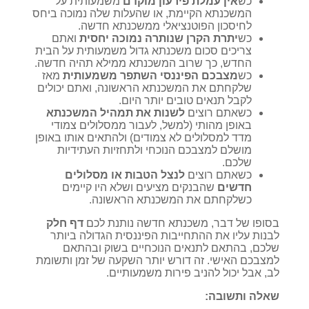
כש
אין עמלת פירעון מוקדם
משמעותית על
המשכנתא הקיימת, או שהעלות שלה נמוכה ביחס
לחיסכון הפוטנציאלי ממשכנתא חדשה.
כש
יתרת הקרן שנותרה נמוכה יחסית
ואתם
צריכים סכום משכנתא גדול משמעותית על הבית
החדש, כך שרוב המשכנתא ממילא תהיה חדשה.
כש
מצבכם הפיננסי השתפר משמעותית
מאז
שלקחתם את המשכנתא הראשונה, ואתם יכולים
לקבל תנאים טובים יותר היום.
כשאתם רוצים
לשנות את תמהיל המשכנתא
באופן מהותי (למשל, לעבור ממסלולים צמודי
מדד למסלולים לא צמודים) ולהתאים אותו באופן
מושלם למצבכם הנוכחי ולתחזיות העתידיות
שלכם.
כשאתם רוצים
לנצל הטבות או מסלולים
חדשים
שהבנקים מציעים ושלא היו קיימים
כשלקחתם את המשכנתא הראשונה.
בסופו של דבר, משכנתא חדשה נותנת לכם
דף חלק
לבנות עליו את ההתחייבות הפיננסית הגדולה ביותר
שלכם, בהתאם לתנאים הנוכחיים בשוק ובהתאם
למצבכם האישי. זה דורש יותר השקעה של זמן ותשומת
לב, אבל יכול להניב פירות משמעותיים.
שאלה ותשובה: