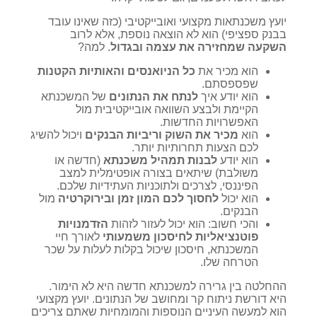
יועץ משכנתאות מקצועי ואובייקטיבי (כזה שאינו עובד
בבנק ספציפי) הוא לא הוצאה נוספת, אלא לרוב
השקעה שמחזירה את עצמה ובגדול
. למה?
הוא מכיר את
כל הניואנסים והאותיות הקטנות
שפספסתם.
הוא יודע איך
לנתח את הנתונים
של המשכנתא
הקיימת ולבצע השוואה אובייקטיבית מול
האפשרויות החדשות.
הוא
מכיר את השוק וריביות הבנקים
ויכול להשיג
לכם הצעות תחרותיות יותר.
הוא יודע
לבנות תמהיל משכנתא
(חדשה או
משולבת) שיתאים בצורה אופטימלית למצב
הפיננסי, לצרכים ולתוכניות העתידיות שלכם.
הוא יכול
לחסוך לכם המון זמן ובירוקרטיה
מול
הבנקים.
והכי חשוב: הוא יכול לעזור לזהות
הזדמנויות
פוטנציאליות לחיסכון משמעותי
לאורך חיי
המשכנתא, חיסכון שיכול בקלות לעלות על שכר
הטרחה שלו.
ההחלטה בין גרירה למשכנתא חדשה היא לא הימור.
היא דורשת ניתוח קר ומחושב של הנתונים. יועץ מקצועי
הוא למעשה העיניים הנוספות והמומחיות שאתם צריכים