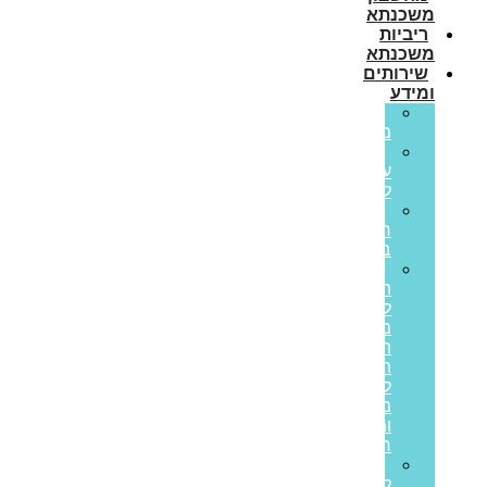
משכנתא
ריביות
משכנתא
שירותים
ומידע
גרירת
משכנתא
הון
עצמי
למשכנתא
משכנתא
חוץ
בנקאית
איחוד
הלוואות
לבעלי
משכנתאות:
המדריך
המלא
ליציאה
מחובות
ותזרים
חיובי
הלוואות
לעסקים