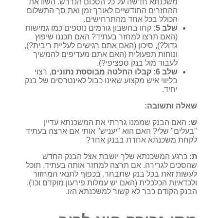
משכנתא חדשה על כל הסכום הנדרש. השוו את
ההחזרים החודשיים לאורך זמן ואת סך התשלום
הכולל בכל אחד מהתרחישים.
שלב 5:
קחו בחשבון גורמים נוספים כמו גמישות
(האם תרצו למחזר בעתיד? האם תכננו שיפוץ
גדול?), סיכון (האם אתם רגישים לעליית ריבית?),
ונוחות תפעולית (האם אתם מעדיפים להמשיך
לעבוד מול בנק ספציפי?).
שלב 6:
קבלו החלטה מבוססת נתונים
, רצוי
בליווי איש מקצוע שאינו כבול לאינטרסים של בנק
יחיד.
שאלה ותשובה:
ש:
האם הבנק שממנו גררתי את המשכנתא עדיין
"בעלים" שלי? האם הוא "יעניש" אותי אם ארצה בעתיד
לקחת משכנתא אחרת בבנק אחר?
ת:
כרגע המשכנתא שלך יושבת אצל הבנק החדש
שהסכים לגרירה. אם תרצה למחזר אותה בעתיד, תוכל
לעשות זאת בכל בנק שתבחר, בכפוף לתנאי המחזור
ולכדאיות הכלכלית (האם יש עמלות פירעון מוקדם וכו').
הבנק הקודם כבר לא קשור למשכנתא הזו.