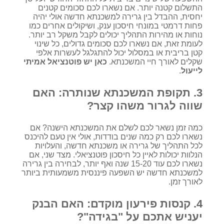
התשלום קטנה יותר. אם נשארו לכם סכומים קטנים
יחסית, ההבדל בין גרירה למשכנתא חדשה אולי יהיה
פחות דרמטי במונחי חיסכון ענק, ושיקולים אחרים כמו
נוחות או מהירות התהליך יכולים לקבל משקל רב יותר.
לעומת זאת, אם נשארו לכם סכומים גדולים, כל שינוי
קטן בריבית או במסלול יכול להתגלגל לעשרות אלפי
שקלים לאורך חיי המשכנתא.
כאן יש פוטנציאל אמיתי
לייעול
.
3. תקופת המשכנתא שנותרה: האם
שווה לגרור משהו קצר?
כמה זמן נשאר לכם לשלם את המשכנתא הישנה? אם
נשארו לכם רק כמה שנים בודדות, אולי אין טעם להיכנס
לכל התהליך של גרירה או משכנתא חדשה, והעלויות
הנלוות יכולות לאיין כל חיסכון פוטנציאלי. מצד שני, אם
נשארו לכם עוד 15-20 שנה ואף יותר, לבחירה בין גרירה
למשכנתא חדשה יש השפעה פיננסית משמעותית ביותר
לאורך זמן.
4. קנסות פירעון מוקדם: האם הבנק
יעניש אתכם על "בגידה"?