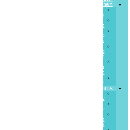
משכנתאות
משכנתא
חדשה
מחזור
משכנתא
משכנתא
לכל
מטרה
משכנתא
לנכס
מסחרי
הלוואות
בערבות
המדינה
משכנתא
הפוכה
אודותינו
קצת
עלינו
ממליצים
עלינו
פריים
משכנתאות
בתקשורת
סיפורי