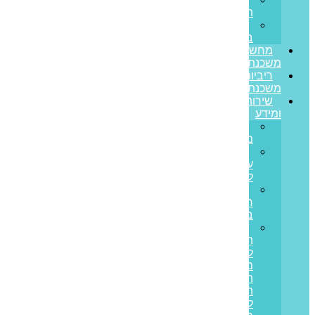
הצלחה
משרות
בפריים
מחשבון
משכנתא
ריביות
משכנתא
שירותים
ומידע
גרירת
משכנתא
הון
עצמי
למשכנתא
משכנתא
חוץ
בנקאית
איחוד
הלוואות
לבעלי
משכנתאות:
המדריך
המלא
ליציאה