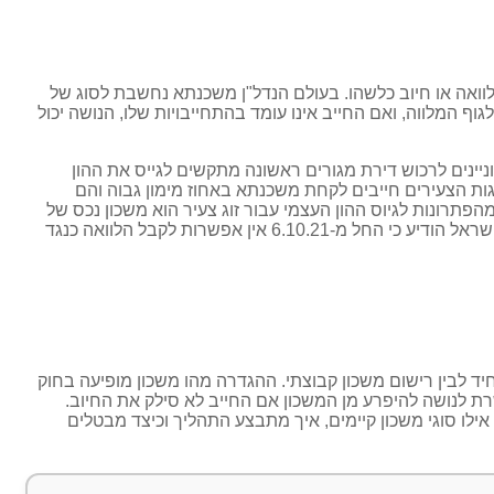
וואה או חיוב כלשהו. בעולם הנדל"ן משכנתא נחשבת לסוג של
וף המלווה, ואם החייב אינו עומד בהתחייבויות שלו, הנושה יכול
יינים לרכוש דירת מגורים ראשונה מתקשים לגייס את ההון
גות הצעירים חייבים לקחת משכנתא באחוז מימון גבוה והם
הפתרונות לגיוס ההון העצמי עבור זוג צעיר הוא משכון נכס של
ההורים לטובת הלוואות המשכנתא. בתוך כך, חשוב לזכור כי בנק ישראל הודיע כי החל מ-6.10.21 אין אפשרות לקבל הלוואה כנגד
יד לבין רישום משכון קבוצתי. ההגדרה מהו משכון מופיעה בחוק
ת לנושה להיפרע מן המשכון אם החייב לא סילק את החיוב.
ילו סוגי משכון קיימים, איך מתבצע התהליך וכיצד מבטלים