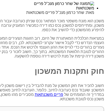
מאת:
שחר כרמון מנכ"ל פריים משכנתאות
משכון הוא מונח משפטי מוכר המתאר נכס שניתן כערובה עבור הל
משכון, ומתייחסים למשכון נכס כמו דירה כמכשיר המעניק ערובה לג
להיפרע מהמשכון כדי להשיב את כספו.
במציאות הכלכלית המאתגרת של היום, רוב הזוגות הצעירים המעונ
העצמי הנדרש כדי לקבל אישור עקרוני למשכנתא. לכן, רבים מהזו
נעזרים בהורים כדי לגייס את ההון העצמי ולרכוש את הנכס. אחד מ
משכון דירה קיימת על מנת לרכוש דירה נוספת להשקעה.
חוק ותקנות המשכון
חשוב להכיר את חוק המשכון על מנת להבדיל בין רישום משכון ליח
המשכון: שעבוד נכס כערובה לחיוב. כלומר, הערובה לחיוב מאפשר
במדריך זה המומחים של
פריים משכנתאות
מסבירים מהו משכון, א
משכון נכס לטובת משכנתא.