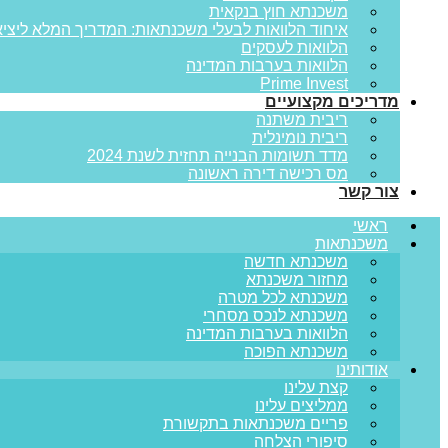
משכנתא חוץ בנקאית
איחוד הלוואות לבעלי משכנתאות: המדריך המלא ליציא
הלוואות לעסקים
הלוואות בערבות המדינה
Prime Invest
מדריכים מקצועיים
ריבית משתנה
ריבית נומינלית
מדד תשומות הבנייה תחזית לשנת 2024
מס רכישה דירה ראשונה
צור קשר
ראשי
משכנתאות
משכנתא חדשה
מחזור משכנתא
משכנתא לכל מטרה
משכנתא לנכס מסחרי
הלוואות בערבות המדינה
משכנתא הפוכה
אודותינו
קצת עלינו
ממליצים עלינו
פריים משכנתאות בתקשורת
סיפורי הצלחה