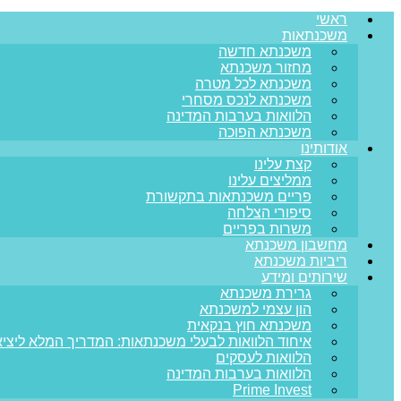
ראשי
משכנתאות
משכנתא חדשה
מחזור משכנתא
משכנתא לכל מטרה
משכנתא לנכס מסחרי
הלוואות בערבות המדינה
משכנתא הפוכה
אודותינו
קצת עלינו
ממליצים עלינו
פריים משכנתאות בתקשורת
סיפורי הצלחה
משרות בפריים
מחשבון משכנתא
ריביות משכנתא
שירותים ומידע
גרירת משכנתא
הון עצמי למשכנתא
משכנתא חוץ בנקאית
איחוד הלוואות לבעלי משכנתאות: המדריך המלא ליציא
הלוואות לעסקים
הלוואות בערבות המדינה
Prime Invest