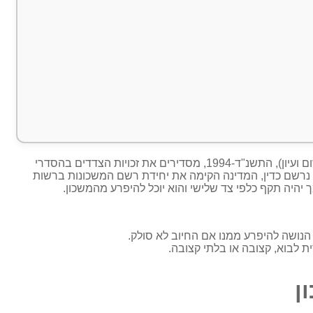
ראוי לציין כי חוק המשכון, תשכ"ז-1967 ותקנות המשכון (סדרי רישום ועיון), התשנ"ד-1994, מסדירים את זכויות הצדדים בהסדרי
 נרשם כדין, המדינה הקימה את יחידת רשם המשכונות ברשות
היה תקף כלפי צד שלישי והוא יוכל להיפרע מהמשכון.
הנושה להיפרע ממנו אם החיוב לא סולק.
ת לבוא, קצובה או בלתי קצובה.
ן