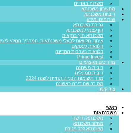
משרות בפריים
מחשבון משכנתא
ריביות משכנתא
שירותים ומידע
גרירת משכנתא
הון עצמי למשכנתא
משכנתא חוץ בנקאית
איחוד הלוואות לבעלי משכנתאות: המדריך המלא ליציא
הלוואות לעסקים
הלוואות בערבות המדינה
Prime Invest
מדריכים מקצועיים
ריבית משתנה
ריבית נומינלית
מדד תשומות הבנייה תחזית לשנת 2024
מס רכישה דירה ראשונה
צור קשר
ראשי
משכנתאות
משכנתא חדשה
מחזור משכנתא
משכנתא לכל מטרה