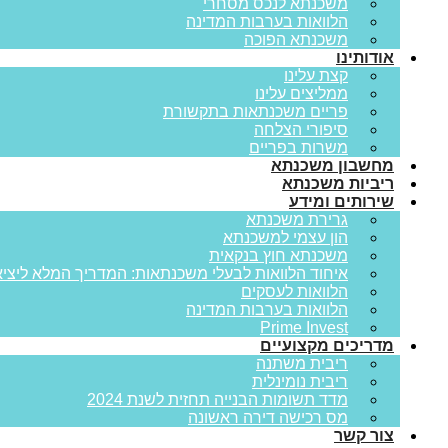
משכנתא לנכס מסחרי
הלוואות בערבות המדינה
משכנתא הפוכה
אודותינו
קצת עלינו
ממליצים עלינו
פריים משכנתאות בתקשורת
סיפורי הצלחה
משרות בפריים
מחשבון משכנתא
ריביות משכנתא
שירותים ומידע
גרירת משכנתא
הון עצמי למשכנתא
משכנתא חוץ בנקאית
איחוד הלוואות לבעלי משכנתאות: המדריך המלא ליציא
הלוואות לעסקים
הלוואות בערבות המדינה
Prime Invest
מדריכים מקצועיים
ריבית משתנה
ריבית נומינלית
מדד תשומות הבנייה תחזית לשנת 2024
מס רכישה דירה ראשונה
צור קשר