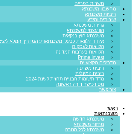
משרות בפריים
מחשבון משכנתא
ריביות משכנתא
שירותים ומידע
גרירת משכנתא
הון עצמי למשכנתא
משכנתא חוץ בנקאית
איחוד הלוואות לבעלי משכנתאות: המדריך המלא ליציא
הלוואות לעסקים
הלוואות בערבות המדינה
Prime Invest
מדריכים מקצועיים
ריבית משתנה
ריבית נומינלית
מדד תשומות הבנייה תחזית לשנת 2024
מס רכישה דירה ראשונה
צור קשר
ראשי
משכנתאות
משכנתא חדשה
מחזור משכנתא
משכנתא לכל מטרה