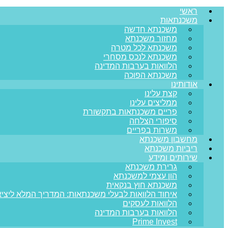
ראשי
משכנתאות
משכנתא חדשה
מחזור משכנתא
משכנתא לכל מטרה
משכנתא לנכס מסחרי
הלוואות בערבות המדינה
משכנתא הפוכה
אודותינו
קצת עלינו
ממליצים עלינו
פריים משכנתאות בתקשורת
סיפורי הצלחה
משרות בפריים
מחשבון משכנתא
ריביות משכנתא
שירותים ומידע
גרירת משכנתא
הון עצמי למשכנתא
משכנתא חוץ בנקאית
איחוד הלוואות לבעלי משכנתאות: המדריך המלא ליציא
הלוואות לעסקים
הלוואות בערבות המדינה
Prime Invest