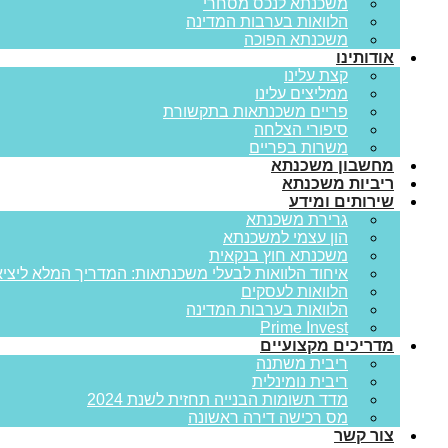
משכנתא לנכס מסחרי
הלוואות בערבות המדינה
משכנתא הפוכה
אודותינו
קצת עלינו
ממליצים עלינו
פריים משכנתאות בתקשורת
סיפורי הצלחה
משרות בפריים
מחשבון משכנתא
ריביות משכנתא
שירותים ומידע
גרירת משכנתא
הון עצמי למשכנתא
משכנתא חוץ בנקאית
איחוד הלוואות לבעלי משכנתאות: המדריך המלא ליציא
הלוואות לעסקים
הלוואות בערבות המדינה
Prime Invest
מדריכים מקצועיים
ריבית משתנה
ריבית נומינלית
מדד תשומות הבנייה תחזית לשנת 2024
מס רכישה דירה ראשונה
צור קשר