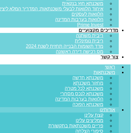
משכנתא חוץ בנקאית
איחוד הלוואות לבעלי משכנתאות: המדריך המלא ליציא
הלוואות לעסקים
הלוואות בערבות המדינה
Prime Invest
מדריכים מקצועיים
ריבית משתנה
ריבית נומינלית
מדד תשומות הבנייה תחזית לשנת 2024
מס רכישה דירה ראשונה
צור קשר
ראשי
משכנתאות
משכנתא חדשה
מחזור משכנתא
משכנתא לכל מטרה
משכנתא לנכס מסחרי
הלוואות בערבות המדינה
משכנתא הפוכה
אודותינו
קצת עלינו
ממליצים עלינו
פריים משכנתאות בתקשורת
סיפורי הצלחה