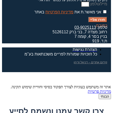
ניתן לציין טלפון או מייל וללחוץ על כפתור "חזרו אליי"
מייל/טלפון
אני מאשר.ת את
מדיניות הפרטיות
באתר
חזרו אליי
כתובת
טלפון:
03-9025113
רחוב מצדה 7, בני ברק 5126112
בניין בסר 4, קומה 7
ת.ד. 919
הצהרת נגישות
כל הזכויות שמורות לפריים משכנתאות בע"מ
קידום אתרים – דניאל זריהן
אתר זה משתמש בעוגיות לצורך תפקוד בסיסי וחוויית שימוש תקינה.
מדיניות פרטיות
הבנתי
צרו קשר עמנו ונשמח לסייע