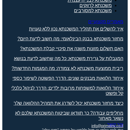
משכנתא לבנייה עצמית
משכנתא לרווקים
משכנתא למסורבים
מאמרים מקצועיים
איך להשלים את תהליך המשכנתא נכון ללא טעויות
מחזור משכנתא בבנק הבינלאומי: מה חשוב לדעת היום?
האם תשלום מזונות משנה את סיכויי קבלת המשכנתא?
המגבלות על גרירת משכנתא: כל מה שחשוב לדעת בנושא
ריבית ממוצעת משכנתא לא צמודה: מה המגמות החדשות?
איחוד הלוואות מבנקים שונים: הדרך הפשוטה לשיפור כספי
איחוד הלוואות למשפחות מרובות ילדים: הדרך לניהול כלכלי
קל ופשוט
כיצד מחזור משכנתא יכול לשדרג את תמהיל ההלוואה שלך
מחליפים עבודה? כך תוודאו שביטוח המשכנתא שלכם לא
נשאר מאחור
צור קשר
info@primeinv.co.il