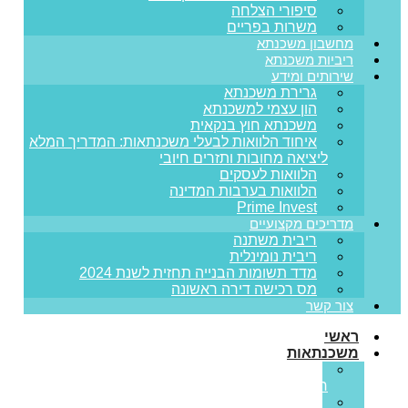
סיפורי הצלחה
משרות בפריים
מחשבון משכנתא
ריביות משכנתא
שירותים ומידע
גרירת משכנתא
הון עצמי למשכנתא
משכנתא חוץ בנקאית
איחוד הלוואות לבעלי משכנתאות: המדריך המלא
ליציאה מחובות ותזרים חיובי
הלוואות לעסקים
הלוואות בערבות המדינה
Prime Invest
מדריכים מקצועיים
ריבית משתנה
ריבית נומינלית
מדד תשומות הבנייה תחזית לשנת 2024
מס רכישה דירה ראשונה
צור קשר
ראשי
משכנתאות
משכנתא
חדשה
מחזור