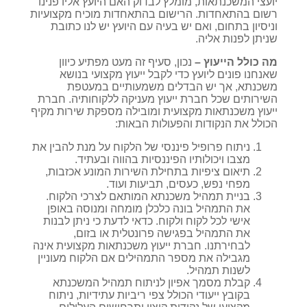
יועצי המשכנתאות, מומלץ לבדוק האם היועץ אליו פנינו
רשום בהתאחדות. הרישום בהתאחדות מוכיח מקצועיות
וניסיון בתחום, ואם יש בעיה עם היועץ יש לנו כתובת
שניתן לפנות אליה.
מה כולל הייעוץ –
נכון, סעיף זה מעט מפתיע כיוון
שאנחנו פונים ליועץ כדי לקבל ייעוץ מקצועי בנושא
משכנתא, אך יש הבדלים משמעותיים במעטפת
השירותים שכל חברת ייעוץ מעניקה ללקוחותיה. חברת
ייעוץ משכנתאות מקצועית ומובילה מספקת שירות מקיף
הכולל את הנקודות והפעולות הבאות:
ניתוח פרופיל פיננסי של הלקוח על מנת להבין את
מצבו ויכולותיו הפיננסיות בהווה ובעתיד.
תיאום ציפיות בתחילת השירות המונע אכזבות,
מפחי נפש, כעסים, תביעות ועוד.
בניית תמהיל משכנתא המותאם לצרכי הלקוח.
את התמהיל בונה כלכלן מומחה ומנוסה באופן
אישי לכל לקוח ולקוח. כדאי לדעת כי ניתן לבנות
את התמהיל בפגישה פרונטלית או בזום,
לבחירתנו. חברת ייעוץ משכנתאות מקצועית אינה
מגבילה את מספר התמהילים אם הלקוח מעוניין
לשנות תמהיל.
קבלת מסמך אפיון לניתוח תמהיל המשכנתא
בקובץ ייעודי הכולל צפי ריביות עתידיות, ניתוח