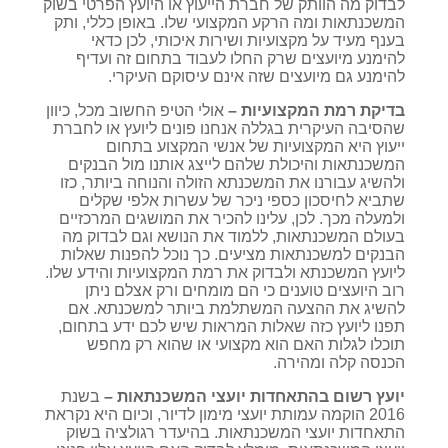
לבדוק מה הוותק של חברת הייעוץ או היועץ הפרטי בשוק
המשכנתאות ומה הרקע המקצועי שלו. באופן כללי, ותק
בענף מעיד על מקצועיות ושירות איכותי, לכן כדאי
להימנע מיועצים שרק החלו לעבוד בתחום זה ועדיף
להימנע גם מיועצים שזה אינם עיסוקם העיקרי.
בדיקת רמת המקצועיות –
אולי הטיפ החשוב מכל, כיוון
שהסיבה העיקרית בגללה אנחנו פונים ליועץ או לחברת
ייעוץ היא המקצועיות של אנשי המקצוע בתחום
המשכנתאות והיכולת שלהם לייצג אותנו מול הבנקים
ולהשיג עבורנו את המשכנתא הזולה והנוחה ביותר, כזו
שתביא לחיסכון כספי ניכר של עשרות אלפי שקלים
ולמעלה מכך. לכן, עלינו להכיר את המושגים המרכזיים
בעולם המשכנתאות, ללמוד את הנושא וגם לבדוק מה
הבנקים למשכנתאות מציעים. כך נוכל להפנות שאלות
ליועץ המשכנתא ולבדוק את רמת המקצועיות והידע שלו.
רוב היועצים טוענים כי הם מומחים ורק אצלם ניתן
להשיג את ההצעה המשתלמת ביותר למשכנתא. אם
תפנו ליועץ כזה שאלות המראות שיש לכם ידע בתחום,
תוכלו לגלות האם הוא מקצועי או שהוא רק מחפש
הכנסה קלה ומהירה.
יועץ רשום בהתאחדות יועצי המשכנתאות –
בשנת
2016 הוקמה עמותת יועצי מימון לדיור, וכיום היא נקראת
התאחדות יועצי המשכנתאות. בהיעדר רגולציה בשוק