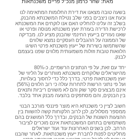
מאת:
שחר כרמון מנכ"ל פריים משכנתאות
בשעה טובה מצאנו את דירת החלומות המתאימה לנו
וכעת אנו ניצבים בפני שלב נטילת המשכנתא מהבנק.
בשלב זה עלינו להחליט האם אנו לוקחים את המשכנתא
לרכישת הדירה בעזרת יועץ משכנתא מנוסה ופרטי או
שאנו נעזרים בייעוץ החינמי שהבנק מציע לנו. מבדיקה
של הממונה על ההגבלים העסקיים נמצא שלווים
שהשתמשו בשירות של ייעוץ משכנתא פרטי השיגו
הלוואות טובות וזולות משמעותית מלווים שפנו בעצמם
לבנק.
יחד עם זאת, על פי הנתונים הרשמיים, כ-80%
מהישראלים שלוקחים משכנתא מוותרים על הליווי של
יועץ משכנתאות פרטי, בדרך כלל כדי לחסוך בעלויות,
ועל פי נתוני הרשות לתחרות עולה כי רוב הלווים (56%)
אינם מבצעים סקר שוק והם לא משווים ריביות ותנאים
בין הבנקים, והם מסתפקים בהצעה מבנק אחד בלבד.
חשוב לציין כי משכנתא היא מוצר פיננסי מורכב הבנוי
ממספר מסלולים, לכן לרוב הלקוחות קשה להשוות בין
ההצעות השונות של הבנקים, ובדרך כלל המושגים בהם
משתמשים בתחום המשכנתאות אינם מוכרים לציבור
הרחב. לכן בשנים האחרונות עוד ועוד ישראלים
מחליטים לפנות לחברת ייעוץ משכנתאות. לאחר שהבנו