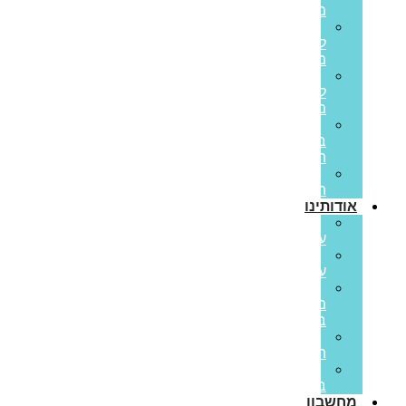
משכנתא
משכנתא
לכל
מטרה
משכנתא
לנכס
מסחרי
הלוואות
בערבות
המדינה
משכנתא
הפוכה
אודותינו
קצת
עלינו
ממליצים
עלינו
פריים
משכנתאות
בתקשורת
סיפורי
הצלחה
משרות
בפריים
מחשבון