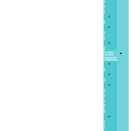
מחובות
ותזרים
חיובי
הלוואות
לעסקים
הלוואות
בערבות
המדינה
Prime
Invest
מדריכים
מקצועיים
ריבית
משתנה
ריבית
נומינלית
מדד
תשומות
הבנייה
תחזית
לשנת
2024
מס
רכישה
דירה