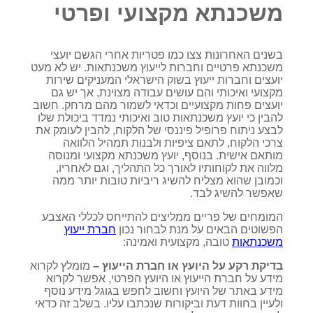
משכנתא מקצועי ופרטי
בשנים האחרונות צצו כמו פטריות אחרי הגשם יועצי
משכנתא פרטיים וחברות לייעוץ משכנתאות. יש לא מעט
יועצים וחברות ייעוץ בשוק הישראלי המעניקים שירות
מקצועי ואיכותי והם עושים עבודה מצוינת, אך יש גם
יועצים פחות מקצועיים וכדאי לשמור מהם מרחק. חשוב
להבין כי יועץ משכנתאות טוב ואיכותי נמדד ביכולת שלו
לבצע ניתוח פרופיל פיננסי של הלקוח, להבין לעומק את
צרכי הלקוח, לתאם ציפיות ולבנות תמהיל הלוואה
מותאם אישית. בנוסף, יועץ משכנתא מקצועי ומנוסה
מלווה את לקוחותיו לאורך כל התהליך, וגם לאחריו,
וכמובן שהוא מצליח להשיג ריביות טובות יותר ממה
שאפשר להשיג לבד.
המומחים של פריים ממליצים להתייחס לכללי האצבע
הפשוטים הבאים על מנת לבחור נכון
חברת ייעוץ
משכנתאות
טובה, מקצועית ואמינה:
בדיקת רקע על היועץ או חברת הייעוץ –
מומלץ לקרוא
מידע על חברת הייעוץ או היועץ הפרטי, אפשר לקרוא
מידע באתר של היועץ וחשוב לחפש בגוגל מידע נוסף
ולעיין בחוות דעת וביקורות שנכתבו עליו. בשלב זה כדאי