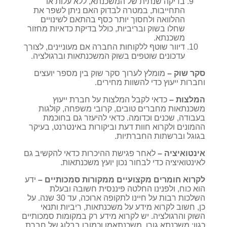
בדיקה שנתית של המשכנתא, ללא עלות או
התחייבות, במטרה לבדוק האם ניתן לשפר את
ההלוואה ולחסוך יותר כסף בהתאם לשינויים
שחלו בשוק ובריביות, כולל בדיקת כדאיות מחזור
משכנתא.
דיוור שוטף ללקוחות החברה אם מעוניינים, לצורך
עדכונים שוטפים בשוק המשכנתאות וברגולציה.
סקר שוק –
מומלץ לערוך סקר שוק בין מספר יועצים
וחברות ייעוץ כדי להשוות מחירים.
המלצות –
כדאי לקבל המלצות על חברת ייעוץ
משכנתאות מחברים טובים, קרובי משפחה, קולגות
בעבודה, שכנים וכדומה. כדאי להיעזר גם בחוכמת
ההמונים ולקרוא חוות דעת וביקורות באינטרנט, בעיקר
בגוגל וברשתות החברתיות.
אינטואיציה –
לאחר פגישת ההיכרות כדאי להקשיב גם
לאינטואיציה כדי לבחור נכון יועץ משכנתאות.
לקרוא חומרים מקצועיים ממקורות סמכותיים –
ידע
הוא כוח, ולפנינו החלטה פיננסית חשובה ובעלת
השלכות רבות על חיינו לתקופה ארוכה, עד 30 שנה. על
כן, חשוב לקרוא מידע על משכנתאות, ריביות ותנאי
השוק והרגולציה. יש לקרוא מידע רק במקומות סמכותיים
כגון: משכנתא גורו, משכנתאמן וכמובן בבלוג של חברת