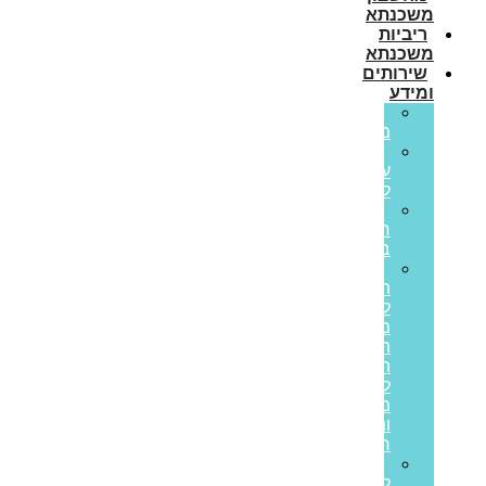
משכנתא
ריביות
משכנתא
שירותים
ומידע
גרירת
משכנתא
הון
עצמי
למשכנתא
משכנתא
חוץ
בנקאית
איחוד
הלוואות
לבעלי
משכנתאות:
המדריך
המלא
ליציאה
מחובות
ותזרים
חיובי
הלוואות
לעסקים