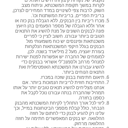
מקצועי של נקודות קיצון ותרחישים העלולים
לקרות במשך תקופת המשכנתא, וניתוח מצב
השוק, לרבות צפי לשינויים במדד המחירים לצרכן,
בריבית הפריים, בריביות המשתנות וכו'.
מכרז ריביות בין הבנקים, ללא הגבלת בנק כזה או
אחר וללא הגבלה של מספר הפעמים בהן היועץ
פונה לבנקים השונים על מנת להשיג את התנאים
הטובים ביותר עבורנו. חשוב לציין כי לפריים
משכנתאות ופיננסים יש כוח משמעותי מול
הבנקים בגלל היקפי המשכנתאות הנלקחות
בעזרת יועציה, מעל 2 מיליארד בשנה. לכן,
למומחים של החברה יש אפשרות לפנות ישירות
למנהלי מרחב ולסמנכ"לי אשראי בבנקים כדי
להשיג עבורנו את המשכנתא האופטימלית ואת
התנאים הנוחים ביותר.
תיאום חתימות בבנק שזכה במכרז.
התחייבות חוזית לריביות הנמוכות ביותר. אם
אנחנו מצליחים להשיג תנאים טובים יותר על אותו
תמהיל שהחברה בנתה עבורנו נוכל לקבל את
כספנו בחזרה.
ליווי לכל אורך התהליך לקיחת המשכנתא מהבנק
הנבחר, כולל קבלת מסמכי הביטחונות במייל, וכך
עלינו רק להגיע לבנק כדי לחתום על חוזה
ההלוואה. יש בנקים המאפשרים חתימה על חוזה
ההלוואה מרחוק.