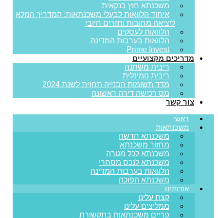
משכנתא חוץ בנקאית
איחוד הלוואות לבעלי משכנתאות: המדריך המלא
ליציאה מחובות ותזרים חיובי
הלוואות לעסקים
הלוואות בערבות המדינה
Prime Invest
מדריכים מקצועיים
ריבית משתנה
ריבית נומינלית
מדד תשומות הבנייה תחזית לשנת 2024
מס רכישה דירה ראשונה
צור קשר
ראשי
משכנתאות
משכנתא חדשה
מחזור משכנתא
משכנתא לכל מטרה
משכנתא לנכס מסחרי
הלוואות בערבות המדינה
משכנתא הפוכה
אודותינו
קצת עלינו
ממליצים עלינו
פריים משכנתאות בתקשורת