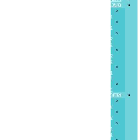
משכנתאות
משכנתא
חדשה
מחזור
משכנתא
משכנתא
לכל
מטרה
משכנתא
לנכס
מסחרי
הלוואות
בערבות
המדינה
משכנתא
הפוכה
אודותינו
קצת
עלינו
ממליצים
עלינו
פריים
משכנתאות
בתקשורת
סיפורי