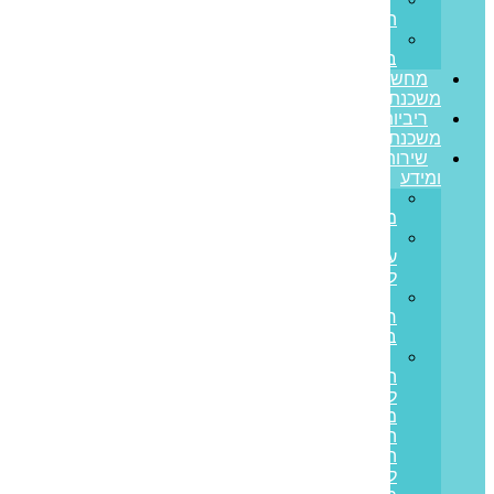
הצלחה
משרות
בפריים
מחשבון
משכנתא
ריביות
משכנתא
שירותים
ומידע
גרירת
משכנתא
הון
עצמי
למשכנתא
משכנתא
חוץ
בנקאית
איחוד
הלוואות
לבעלי
משכנתאות:
המדריך
המלא
ליציאה