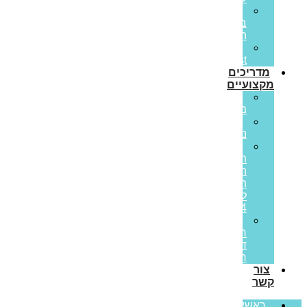
הלוואות
בערבות
המדינה
Prime
Invest
מדריכים
מקצועיים
ריבית
משתנה
ריבית
נומינלית
מדד
תשומות
הבנייה
תחזית
לשנת
2024
מס
רכישה
דירה
ראשונה
צור
קשר
ראשי