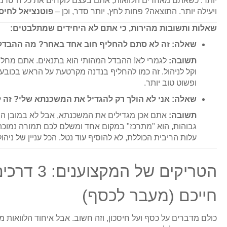
יותר. כשאתם מאחדים הלוואות, אתם בעצם לוקחים את כל ה"טרמפ
ויעילה יותר. התוצאה? פחות לחץ, יותר סדר, וכן –
פוטנציאל לחיס
שאלות ותשובות מהירות, כי אתם לא היחידים שמתלבטים:
שאלה: זה לא סתם להחליף חוב אחד באחר? מה ההבדל
תשובה:
לגמרי לא! ההבדל המהותי הוא בתנאים. אתם מחליפי
וקל לניהול. זה כמו להחליף בנדנה מקרטעת על הראש בכובע 
ופשוט טוב יותר.
שאלה: אני לא הולך רק להגדיל את המשכנתא שלי? זה ל
תשובה:
אתם אכן מגדילים את המשכנתא, אבל לא במובן המס
גבוהות, הוא "מתרכז" במקום אחד ומשלם לכם תמורה נמוכה
עלות הריבית הכוללת, לא להוסיף עוד נטל. הכל עניין של ניהול 
הטריקים ש
חייכם (מעבר לכסף)
כולם מדברים על כסף ועל חיסכון, וזה חשוב. אבל איחוד הלוואות מ