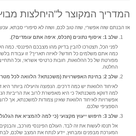
המדריך המקוצר ל"היחלצות מבוץ החובות": 5 
אז הבנתם שזה אפשרי, שזה טוב לכם, ושזה לא סיפורי סבתא. עכש
שלב 1: איסוף נתונים (תכלס, איפה אתם עומדים?).
לפני הכל, תצטרכו להבין בדיוק מהו מצבכם הפיננסי. כמה ה
כמה אתם משלמים כל חודש? לאיזה תאריך? זו עבודת בלשו
מפורטת של כל ההלוואות, חובות כרטיסי אשראי, וכל התחיי
החלטה.
שלב 2: בחינת האפשרויות (משכנתא? הלוואה לכל מטרה? מה הסיפור?).
לאיחוד הלוואות יש כמה דרכים. הנפוצה והיעילה ביותר הי
למה דווקא משכנתא? כי היא מאפשרת לרוב את הריביות הנמו
אפשרויות לאיחוד הלוואות שאינן צמודות למשכנתא, אך לרו
הספציפי שלכם.
שלב 3: חיפוש ייעוץ מקצועי (כי למה להמציא את הגלגל מחדש?).
אל תנסו לעשות את זה לבד. העולם הפיננסי מורכב, והבנקי
המערכת מבפנים ומבחוץ, יידע לנתח את המצב שלכם, לבחו