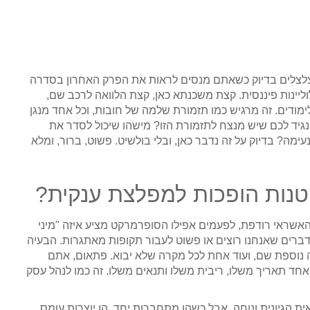
צלצלים בדיוק כשאתם מנסים לראות את הפרק האחרון בסדרה
וליינות פיננסית. קצת משכנתא כאן, קצת הלוואה לרכב שם,
ודים. זה מרגיש כמו תזמורת שלמה של חובות, וכל אחד מנגן
 נגיד לכם שיש מנצח לתזמורת הזו? מישהו שיכול לסדר את
ימה? בדיוק על זה נדבר כאן, ובלי בולשיט. פשוט, ברור, ומלא
קטנות הופכות למפלצת ענקית?
האשראי רודפת, לפעמים אפילו הסופרמרקט מציע איזה "מיני
ת דברים שאנחנו רוצים או פשוט לעבור תקופות מאתגרות. הבעיה
נוספת שם, ועוד אחת לכל מקרה שלא יבוא. פתאום, אתם
ד תאריך משלו, ריבית משלו ותנאים משלו. זה כמו לנהל עסק
 הגיונית ונוחה. אבל כשהן מתחברות יחד, הן יוצרות עומס