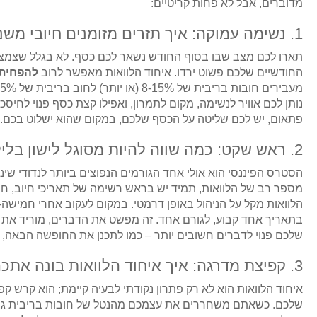
מדוברים, אבל לא פחות קריטיים:
1. נשימה עמוקה: איך תזרים מזומנים חיובי משנה הכל?
תארו לכם מצב שבו בסוף החודש נשאר לכם כסף. לא בגלל שצמצמ
החודשיים שלכם פשוט ירדו. איחוד הלוואות מאפשר לרוב
להפחית 
נותן לכם אוויר לנשימה, מקום לתמרון, ואפילו קצת כסף פנוי לחיסכ
פתאום, יש לכם שליטה על הכסף שלכם, במקום שהוא ישלוט בכם.
2. ראש שקט: כמה שווה להיות מסוגל לישון בלילה?
הסטרס הפיננסי הוא אולי אחד הגורמים הנפוצים ביותר לנדודי שי
מספר רב של הלוואות, תמיד יש בראש רשימה של תאריכי חיוב, חש
הלוואות מקל על הניהול באופן דרמטי. במקום לעקוב אחרי חמישה-ש
בתאריך אחד קבוע, לגורם אחד. זה מפשט את הדברים, מוריד את 
שלכם פנוי לדברים חשובים יותר – כמו לתכנן את החופשה הבאה, 
3. קפיצת מדרגה: איך איחוד הלוואות בונה אתכם מחדש פיננסית?
איחוד הלוואות הוא לא רק פתרון נקודתי לבעיה קיימת; הוא קרש
שלכם. כשאתם משחררים את עצמכם מהנטל של חובות בריבית ג