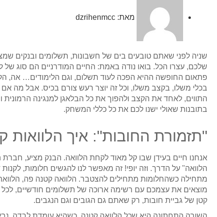
מאת:
dzrihenmcc
שניה לפני שאתם טובעים בים של חשבונות, תשלומים ובנקים שמ
שלכם, עצרו הכל. בואו נודה באמת: החיים המודרניים הם סוג של ל
פתאום החופשה ההיא הפכה לעוד תשלום, וגם הלימודים… אה, הלימ
בכלי משלו, בקצב משלו, וכל זה יוצר רעש צורם בכיס. אבל מה אם
התווים, לאחד את הקצב ולהפוך את כל הבלאגן למנגינה הרמונית ונע
בתובנות שאולי ישנו לכם את כל כללי המשחק.
"תזמורת החובות": איך הלוואות 
אנחנו חיים בעידן שבו קל מאוד לקחת הלוואה. הבנק מציע, חברת 
הלוואה" על הדרך. וזה יופי! זה מאפשר לנו להגשים חלומות, לקנו
מתחילה כשהחלומות מתחילים להצטבר. הלוואה קטנה פה, הלוואה 
מוצאים את עצמכם עם רשימה ארוכה של תשלומים חודשיים, לכל אח
קטן של גביית חובות, רק שאתם גם הגובים וגם הנגבים.
השורה התחתונה היא שכל הלוואה קטנה, כשהיא עומדת לבדה, נראית