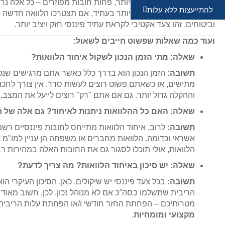
תשלומים סדירים ונמוכים יותר, פחות חובות מפוזרים – כל אלה נר
להתייעצות ללא עלות
יותר פירושו תנאים טובים יותר בעתיד, אם תצטרכו הלוואה חדשה (
וביטוחים. זהו צעד אקטיבי לקראת עתיד פיננסי חזק ויציב יותר.
ועוד כמה שאלות שפשוט חייבים לשאול:
שאלה: מתי הזמן הנכון לשקול איחוד הלוואות?
תשובה:
הזמן הנכון הוא בדרך כלל כאשר אתם מרגישים שנט
מתישים, או כשאתם פשוט רוצים לעשות סדר. אין צורך לחכו
וההקלה גדול יותר. גם אם אתם "רק" רוצים לייעל את המצב, 
שאלה: האם כל ההלוואות ניתנות לאיחוד? גם אלה של 
תשובה:
לרוב, איחוד הלוואות מתייחס לחובות פיננסיים רשמי
אשראי וכדומה. הלוואות מחברים או משפחה הן עניין למו"מ 
הלוואות, אולי תוכלו לסגור גם את החובות האלה במהירות רב
שאלה: יש סיכון באיחוד הלוואות? מה צריך לדעת?
תשובה:
בכל צעד פיננסי יש שיקולים. כאן, הסיכון העיקרי 
הריבית שתשלמו
בסה"כ
אם לא מנוהל נכון. לכן, חשוב מאו
מטרותיכם – הפחתת החזר חודשי ו/או הפחתת עלות הריבית ה
מקצועי ומומחיות
.