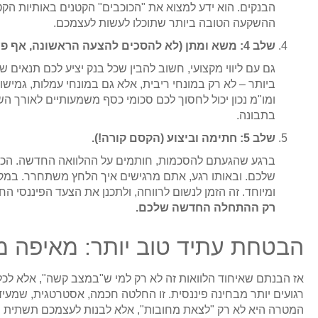
הבנקים. הוא ידע למצוא את "הכוכבים" הקטנים באותיות הקט
ההשקעה הטובה ביותר שתוכלו לעשות לעצמכם.
שלב 4: משא ומתן (לא להסכים להצעה הראשונה, אף פעם!).
גם עם ליווי מקצועי, חשוב להבין שכל בנק יציע לכם תנאים
ביותר – לא רק במונחי ריבית, אלא גם במונחי עמלות, גמישו
ומו"מ נכון יכול לחסוך לכם סכומי כסף משמעותיים לאורך הש
בתבונה.
שלב 5: חתימה וביצוע (הקסם קורה!).
ברגע שהגעתם להסכמות, חותמים על ההלוואה החדשה. הכ
שלכם. ובאותו רגע, אתם מרגישים איך הלחץ משתחרר. במק
ומיוחד. זה הזמן לנשום לרווחה, ולתכנן את הצעד הפיננסי ה
רק ההתחלה החדשה שלכם.
הבטחת עתיד טוב יותר: מאיפה מ
אז הבנתם שאיחוד הלוואות זה לא רק למי ש"במצב קשה", אלא לכל 
רגועים יותר מבחינה פיננסית. זו החלטה חכמה, אסטרטגית, שמעיד
המטרה היא לא רק "לצאת מחובות", אלא לבנות לעצמכם תשתית חז