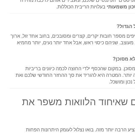
יסטים" הפיננסיים שלכם, ומעבירים אותם לרכבת מהירה
כון משמעותי
בעלויות הריבית הכוללות.
 הגדול?
ם מספר חובות יקרים, קצרים ומסובכים, בחוב אחד זול, ארוך
מעוצב. שניהם כיסוי ראש, אבל אחד יותר נעים, יותר מחמיא
א מסוכן?
וכן. במקום שהכסף ילדי החוצה לכמה כיוונים בריביות
 יותר. המטרה היא להוריד את סך ההחזר החודשי שלכם ואת
נכון ומושכל.
ל המקצוענים: 3 דרכים שאיחוד הלוואות משפר את
ציע הרבה יותר מזה. בואו נצלול לעומק היתרונות הפחות