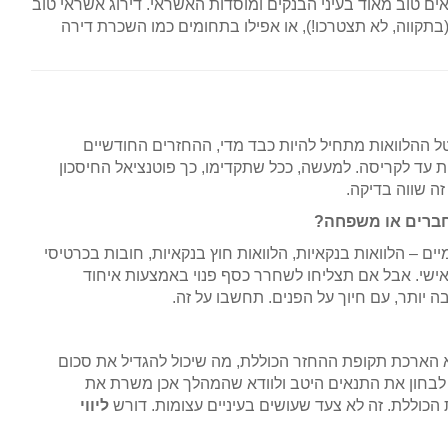
אים טוב מאוד בעיני הבנקים ומוסדות האשראי. דירוג אשראי טוב
בתקווה, לא תצטרכו!), או אפילו בתחומים כמו השכרת דירה
ל ההלוואות מתחיל להיות כבד מדי, ההחזרים החודשיים
ת עד לקריסה. למעשה, ככל שתקדימו, כך פוטנציאל החיסכון
זה שווה בדיקה.
חברים או משפחה?
ים – הלוואות בנקאיות, הלוואות חוץ בנקאיות, חובות בכרטיסי
אישי. אבל אם תצליחו לשחרר כסף פנוי באמצעות איחוד
ה יותר, עם חיוך על הפנים. תחשבו על זה.
הוא הארכת תקופת ההחזר הכוללת, מה שיכול להגדיל את סכום
ד לבחון את התנאים היטב ולוודא שהמהלך אכן משרת את
כוללת. זה לא צעד שעושים בעיניים עצומות. דורש
ליווי