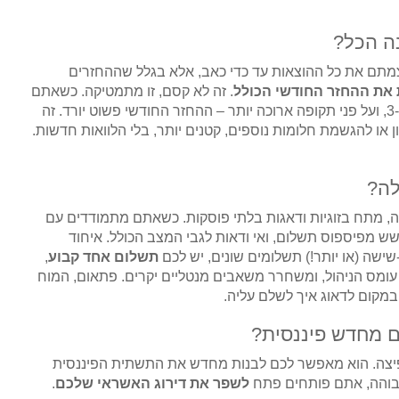
תם את כל ההוצאות עד כדי כאב, אלא בגלל שההחזרים
את ההחזר החודשי הכולל
. זה לא קסם, זו מתמטיקה. כשאתם
מעבירים חובות בריבית של 8-15% (או יותר) לחוב בריבית של 3-5%, ועל פני תקופה ארוכה יותר – ההחזר החודשי פשוט יורד. זה
ון או להגשמת חלומות נוספים, קטנים יותר, בלי הלוואות חדשות.
נה, מתח בזוגיות ודאגות בלתי פוסקות. כשאתם מתמודדים עם
ש מפיספוס תשלום, ואי ודאות לגבי המצב הכולל. איחוד
ישה (או יותר!) תשלומים שונים, יש לכם
תשלום אחד קבוע
,
עומס הניהול, ומשחרר משאבים מנטליים יקרים. פתאום, המוח
במקום לדאוג איך לשלם עליה.
 קפיצה. הוא מאפשר לכם לבנות מחדש את התשתית הפיננסית
בוהה, אתם פותחים פתח
לשפר את דירוג האשראי שלכם
.