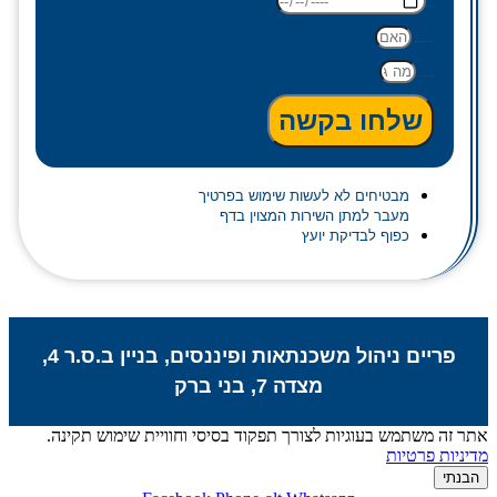
תאריך לידה
האם זה נכס ראשון/משפר דיור/נכס נוסף?
מה גובה המשכנתא הנדרשת?
שלחו בקשה
מבטיחים לא לעשות שימוש בפרטיך
מעבר למתן השירות המצוין בדף
כפוף לבדיקת יועץ
פריים ניהול משכנתאות ופיננסים, בניין ב.ס.ר 4,
מצדה 7, בני ברק
אתר זה משתמש בעוגיות לצורך תפקוד בסיסי וחוויית שימוש תקינה.
מדיניות פרטיות
הבנתי